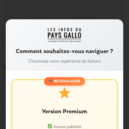
Comment souhaitez-vous naviguer ?
0
Choisissez votre expérience de lecture
L’IMAGE. Ploërmel : gros bouchons
vendredi soir après un accident
RECOMMANDÉ
Un accident s’est produit ce vendredi en fin d’après-midi
sur l’échangeur Saint-Antoine à Ploërmel, à…
12 Décembre 2014
Version Premium
Aucune publicité