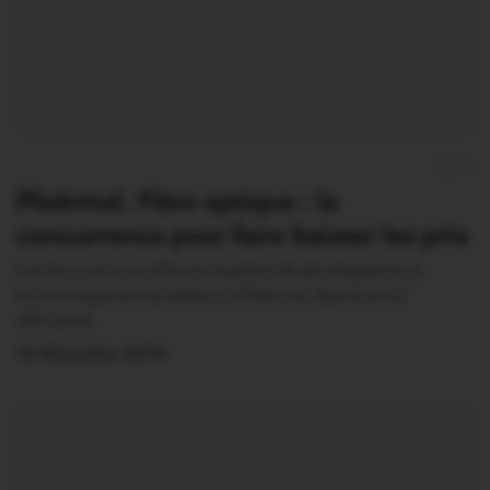
0
Ploërmel. Fibre optique : la
concurrence pour faire baisser les prix
Les bonnes nouvelles en matière de développement
économique se succèdent à Ploërmel. Après avoir
officialisé…
12 Décembre 2014