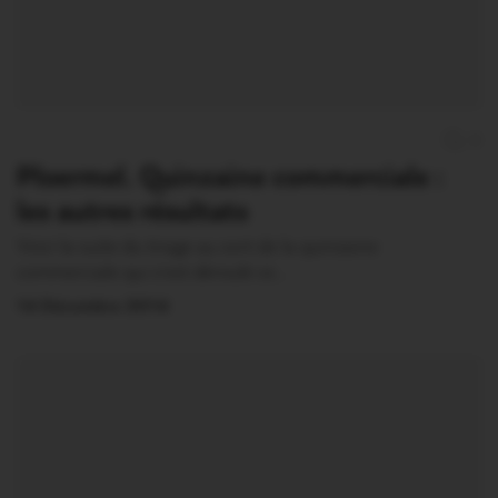
0
Ploermel. Quinzaine commerciale :
les autres résultats
Voici la suite du tirage au sort de la quinzaine
commerciale qui s’est déroulé ce…
14 Décembre 2014