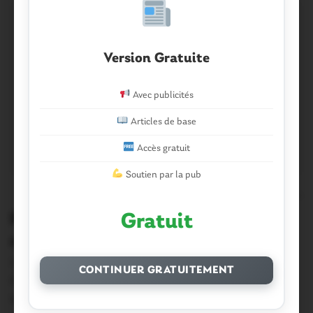
Version Gratuite
Avec publicités
Articles de base
Accès gratuit
Soutien par la pub
0
Ploërmel. Un blessé dans une
Gratuit
collision
Un accident s’est produit ce jeudi, vers 12 h 30 au rond
CONTINUER GRATUITEMENT
point de Ronsouze…
11 Décembre 2014