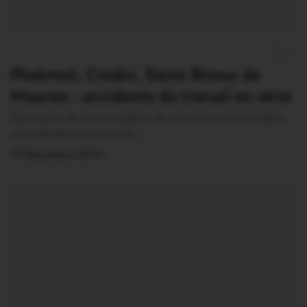
0
Ploërmel, Crédin, Saint Brieuc de
Mauron : accidents du travail en série
Pas moins de trois accidents du travail se sont produits
ce lundi dans trois points…
15 Décembre 2014