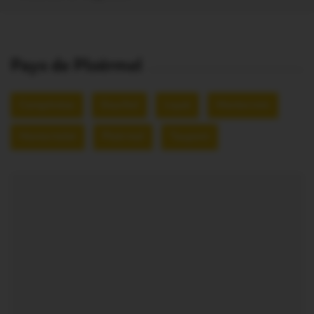
Pays de Ploërmel
Campénéac
Gourhel
Loyat
Monterrein
Montertelot
Ploërmel
Taupont