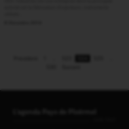
ODC Industries est une entreprise dont la principale
activité est la fabrication d’injecteurs, instruments
utilisés…
8 Décembre 2014
Précédent
1
…
523
524
525
…
530
Suivant
L'agenda Pays de Ploërmel
VOIR TOUT