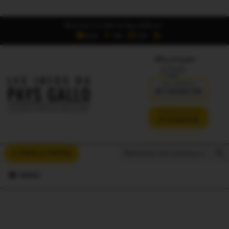
Retrouvez Les Infos du Pays Gallo sur :
6,5K
16K
700
Offres d'emploi
DÉJÀ ABONNÉ ?
SE CONNECTER
VERSION SANS PUB
JE M'ABONNE
Search But
Search
À VOUS LA PAROLE
for:
MENU