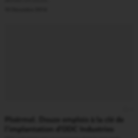
déchets ont encore…
10 Décembre 2014
0
Ploërmel. Douze emplois à la clé de
l’implantation d’ODC Industries