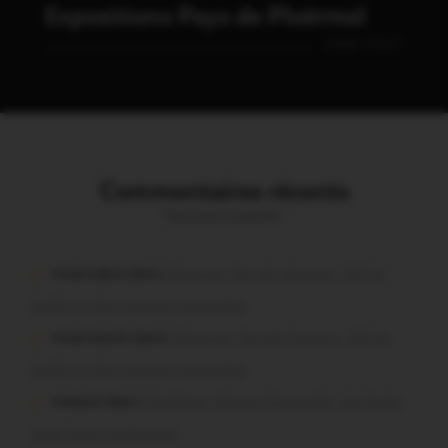
Expositions Pays de Ploërmel
VOIR TOUT
Commentaires récents
Vous avez la parole !
missiriakoi dans
Missiriac. Feu de chaume : 24 ha
brûlés et des maisons menacées
missiriacois dans
Missiriac. Feu de chaume : 24 ha
brûlés et des maisons menacées
motard dans
Morbihan. Risque d’incendie : les forêts
sous haute protection