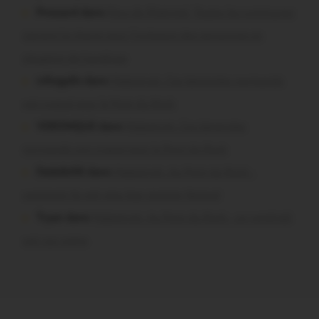
Pressard dans
Pays de Ploërmel. Toutes les communes
signent la charte pour l’inclusion des personnes en
situation de handicap
infosgallo dans
Malestroit. Ces bénévoles normands
ont craqué pour le Pont du Rock
VERONIQUE dans
Malestroit. Ces bénévoles
normands ont craqué pour le Pont du Rock
Dedelle56 dans
Malestroit. Au Pont du Rock :
comment ils ont vécu leur premier festival
Tryan dans
Malestroit. Au Pont du Rock : un vendredi
soir sur scène