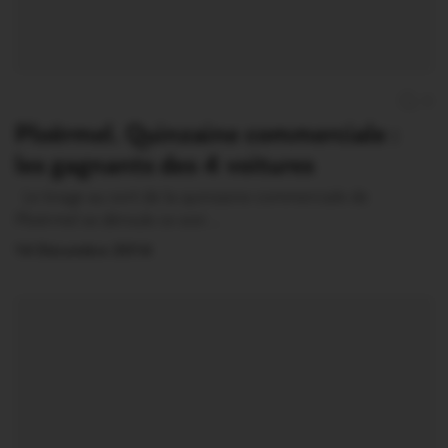
0
Ploërmel. Quinzaine commerciale :
les gagnants des 4 voitures
Le tirage au sort de la quinzaine commerciale de
Ploërmel se déroule ce soir.…
14 Décembre 2014