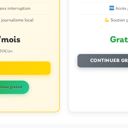
COMMEN
ans interruption
Accès 
mentaires
 journalisme local
Soutien p
Déjà un
nus
/mois
Grat
 50€/an
CONTINUER GR
'essai gratuit
Questions fréquentes