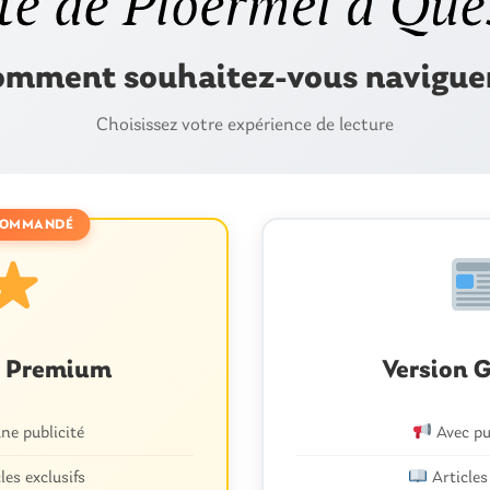
Essai gratuit p
mment souhaitez-vous navigue
Choisissez votre expérience de lecture
ESS
OMMANDÉ
n Premium
Version G
Créez votre c
ale
Un compte est nécess
e publicité
Avec pu
l
les exclusifs
Articles