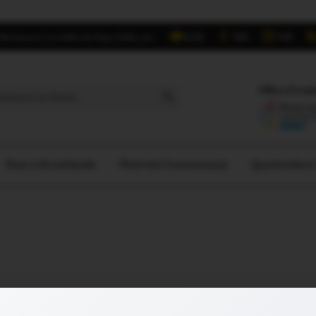
Retrouvez Les Infos du Pays Gallo sur :
6,5K
16K
700
Search Button
Offres d'empl
Oust à Brocéliande
Ploërmel Communauté
Questember