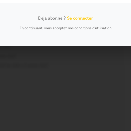
l aussi vite?
-t-il aussi vite?
Déjà abonné ?
Se connecter
i vite?
En continuant, vous acceptez nos conditions d'utilisation
i vite?
i vite?
ssi vite?
ef se vide-t-il aussi vite?