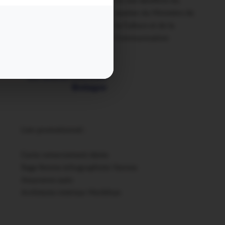
Ce site bénéficie du
soutien du Ministère de
la Culture et de la
Communication
Lien promotionnel :
Carte remerciement décès
Sage femme échographiste Vannes
Assurance auto
Architecte intérieur Morbihan