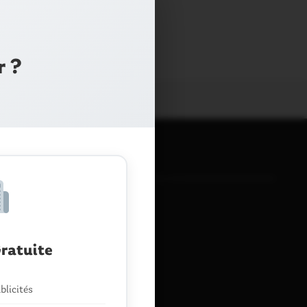
r ?
14
AOÛT
ratuite
blicités