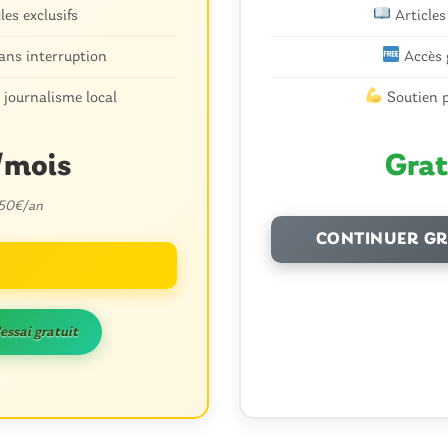
les exclusifs
Articles
ans interruption
Accès 
 COMMUNAUTÉ
SÉRENT
 journalisme local
Soutien p
ust. Le théâtre
Sérent. 4ᵉ édition 
 sa place au cœur
musical & cinéma 
/mois
Grat
age avec un festival
plein air à Sérent
té
 50€/an
CONTINUER GR
'essai gratuit
s récents
parole !
 aussi vite?