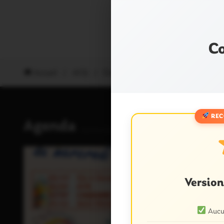
Co
Accueil
/
ACQ
/
Évènements
REC
Agenda
08
JUIL.
Versio
Aucun