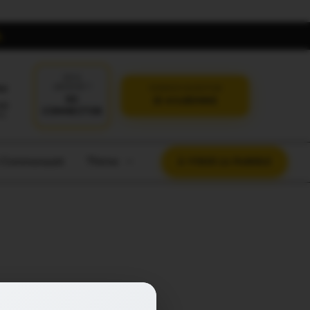
DÉJÀ
oi
ABONNÉ ?
VERSION SANS PUB
SE
JE M'ABONNE
CONNECTER
t Communauté
Thème
À VOUS LA PAROLE