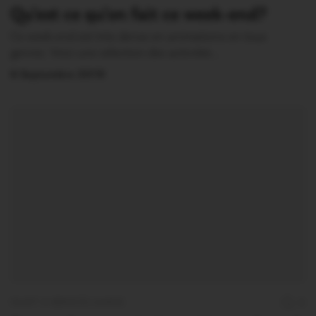
Qu’est ce qu’on fait ce week-end?
Ce week-end est très dense en animations en tous
genres. Voici une sélection des activités…
6 Septembre 2019
OUST À BROCÉLIANDE
0