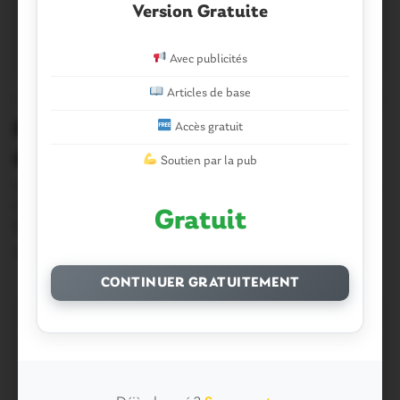
Version Gratuite
Avec publicités
Articles de base
PLOËRMEL COMMUNAUTÉ
0
Ploërmel communauté. Amélioration
Accès gratuit
de l’habitat: l’étude prolongée
Soutien par la pub
Une étude pré-opérationnelle pour la mise en place d’une
Opération Programmée d’Amélioration de l’Habitat
Gratuit
Revitalisation…
7 Août 2019
CONTINUER GRATUITEMENT