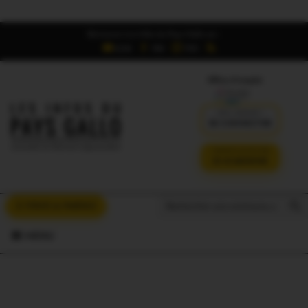
Retrouvez Les Infos du Pays Gallo sur :
6,5K
16K
700
Offres d'emploi
DÉJÀ ABONNÉ ?
SE CONNECTER
VERSION SANS PUB
JE M'ABONNE
Search But
Search
À VOUS LA PAROLE
for:
MENU