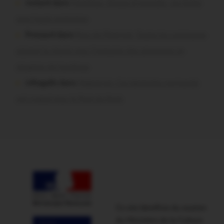
motard dans
Morbihan. Risque d’incendie : les forêts
sous haute protection
Pressard dans
Pays de Ploërmel. Toutes les communes
signent la charte pour l’inclusion des personnes en
situation de handicap
infosgallo dans
Malestroit. Ces bénévoles normands
ont craqué pour le Pont du Rock
Ce site bénéficie du soutien
du Ministère de la Culture