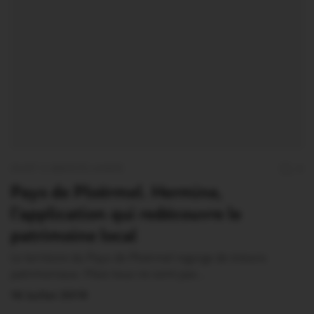
OUST À BROCÉLIANDE
0
Pays de Ploërmel. Hermine,
l’application qui redécouvre le
patrimoine local
Le territoire du Pays de Ploërmel regorge de trésors
patrimoniaux. Mais tous ne sont pas…
16 Juillet 2019