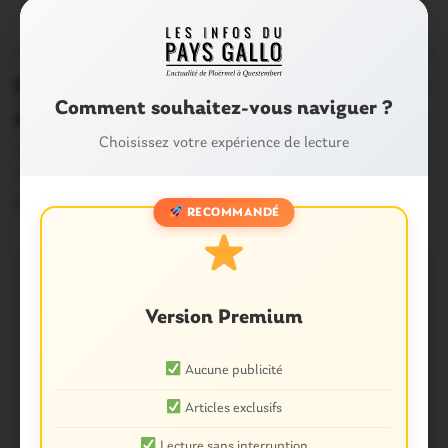
OUST À BROCÉLIANDE
0
Forum des associations. Un week-end
Comment souhaitez-vous naviguer ?
de folie!
Choisissez votre expérience de lecture
Avec la rentrée, voici revenu le temps des Forums des
associations. Si dimanche dernier, seul…
27 Août 2019
RECOMMANDÉ
Version Premium
Aucune publicité
Articles exclusifs
Lecture sans interruption