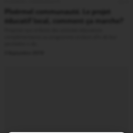
PLOËRMEL COMMUNAUTÉ
0
Ploërmel communauté. Le projet
éducatif local, comment ça marche?
Proposer aux enfants des activités éducatives
complémentaires au programme scolaire afin de leur
permettre « de…
3 Septembre 2019