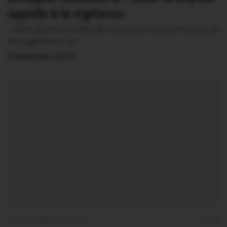
appelle à la vigilance
Après que bon nombre de concitoyens lui ont fait part de
leur agacement, le…
6 Septembre 2019
OUST À BROCÉLIANDE
0