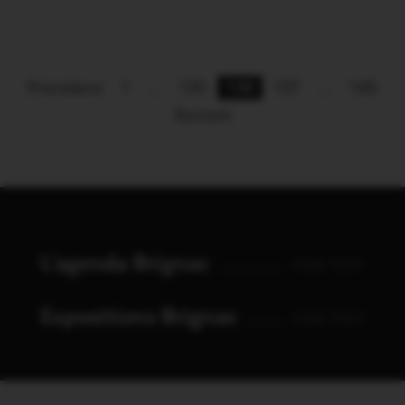
Précédent
1
…
135
136
137
…
145
Suivant
L'agenda Brignac
VOIR TOUT
Expositions Brignac
VOIR TOUT