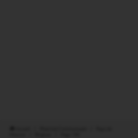
Accueil
/
Ploërmel Communauté
/
Pays de
Mauron
/
Brignac
/
Page 136