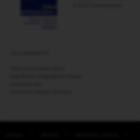
et de la Communication
Lien promotionnel :
Carte remerciement décès
Sage femme échographiste Vannes
Assurance auto
Architecte intérieur Morbihan
ACCUEIL
CRÉDITS
MENTIONS LÉGALES