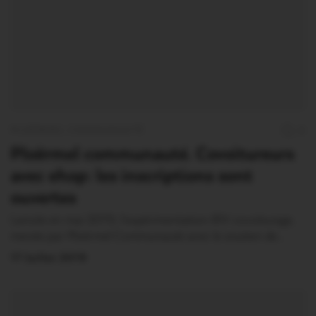
PLOËRMEL COMMUNAUTÉ
0
Ploërmel communauté. Covoitureurs
avec ehop: les inscriptions sont
ouvertes
Lancée en mai 2019, l’expérimentation RIV covoiturage,
menée par Ploërmel Communauté avec le soutien de…
17 Juillet 2019