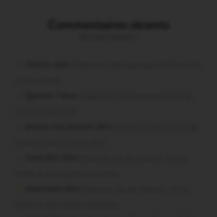
Commentaires récents
Vous avez la parole !
Chevrier dans
Malestroit. Mais pourquoi le bief se vide-
t-il aussi vite?
Question ? dans
Malestroit. Mais pourquoi le bief se
vide-t-il aussi vite?
poisson tout puissant dans
Malestroit. Mais pourquoi
le bief se vide-t-il aussi vite?
missiriakoi dans
Missiriac. Feu de chaume : 24 ha
brûlés et des maisons menacées
missiriacois dans
Missiriac. Feu de chaume : 24 ha
brûlés et des maisons menacées