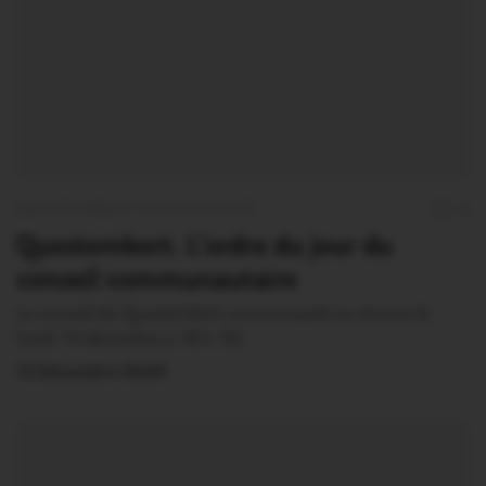
QUESTEMBERT COMMUNAUTÉ
0
Questembert. L’ordre du jour du
conseil communautaire
Le conseil de Questembert communauté se réunira le
lundi 14 décembre à 18 h 30…
13 Décembre 2020