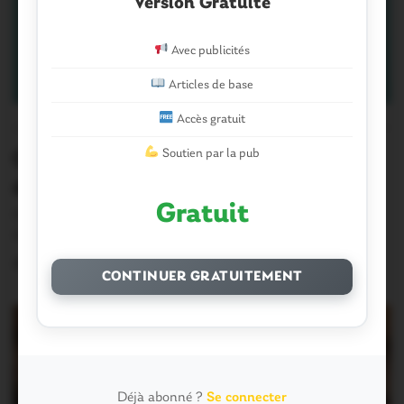
Version Gratuite
Avec publicités
Articles de base
Accès gratuit
CORONAVIRUS
1
Soutien par la pub
COVID 19. La situation
épidémiologique près de chez vous
Gratuit
Même en zone rurale, même en Bretagne, même dans le
Morbihan, le coronavirus est là,…
20 Décembre 2020
CONTINUER GRATUITEMENT
Déjà abonné ?
Se connecter