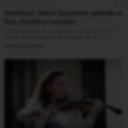
SAINT-MALO DE BEIGNON
0
Morbihan. Saint-Sylvestre: pétards et
feux d’artifice interdits
L’interdiction de vendre, d’acheter, de transporter des
articles pyrotechniques a été instituée par un…
29 Décembre 2020