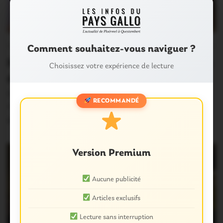
SAINT-MALO DE BEIGNON
1
Comment souhaitez-vous naviguer ?
Morbihan. 2020-2021: les messages
Choisissez votre expérience de lecture
du Préfet
Prudence, prudence et respect absolu des consignes
RECOMMANDÉ
sanitaires pendant les fêtes de fin d’année. C’est…
24 Décembre 2020
Version Premium
Aucune publicité
Articles exclusifs
Lecture sans interruption