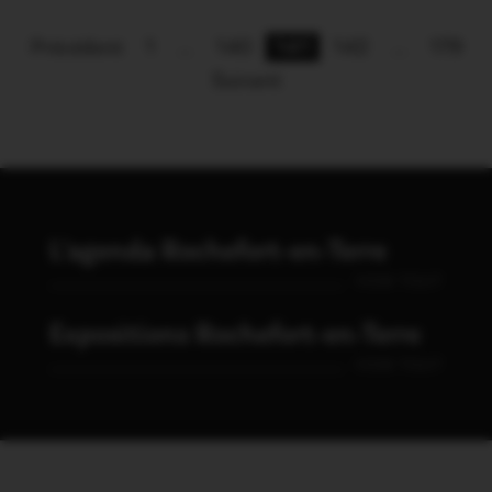
Précédent
1
…
140
141
142
…
179
Suivant
L'agenda Rochefort-en-Terre
VOIR TOUT
Expositions Rochefort-en-Terre
VOIR TOUT