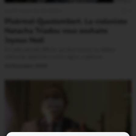
SAINT-MALO DE BEIGNON
0
Ploërmel-Questembert. La violoniste
Natacha Triadou vous souhaite
Joyeux Noël
En cette période difficile, qui dure encore, la célèbre
violoniste, attachée à notre région, s’adresse…
24 Décembre 2020