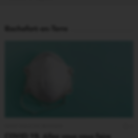
Rochefort-en-Terre
SAINT-MALO DE BEIGNON
0
COVID 19. Allez vous vous faire