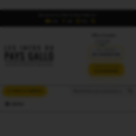
Retrouvez Les Infos du Pays Gallo sur :
6,5K
16K
700
Offres d'emploi
DÉJÀ ABONNÉ ?
SE CONNECTER
VERSION SANS PUB
JE M'ABONNE
Search But
Search
À VOUS LA PAROLE
for:
MENU