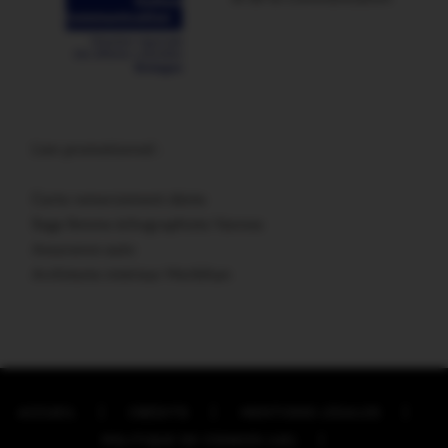
Lien promotionnel :
Carte remerciement décès
Sage femme échographiste Vannes
Assurance auto
Architecte intérieur Morbihan
ACCUEIL
CRÉDITS
MENTIONS LÉGALES
POLITIQUE DE COOKIES (UE)