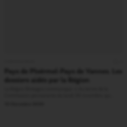
CORONAVIRUS
0
Pays de Ploërmel-Pays de Vannes. Les
dossiers aidés par la Région
La Région Bretagne communique: « Au terme de la
Commission permanente du lundi 30 novembre, qui…
10 Décembre 2020