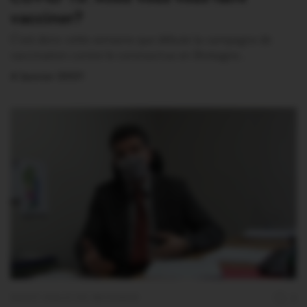
vacciner?
C’est donc cette semaine que débute la campagne de
vaccination contre le coronavirus en Bretagne…
4 Janvier 2021
SAINT-MALO DE BEIGNON
2