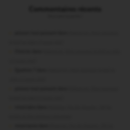
Commentaires récents
Vous avez la parole !
poisson tout puissant dans
Malestroit. Mais pourquoi
le bief se vide-t-il aussi vite?
Chevrier dans
Malestroit. Mais pourquoi le bief se vide-
t-il aussi vite?
Question ? dans
Malestroit. Mais pourquoi le bief se
vide-t-il aussi vite?
poisson tout puissant dans
Malestroit. Mais pourquoi
le bief se vide-t-il aussi vite?
missiriakoi dans
Missiriac. Feu de chaume : 24 ha
brûlés et des maisons menacées
missiriacois dans
Missiriac. Feu de chaume : 24 ha