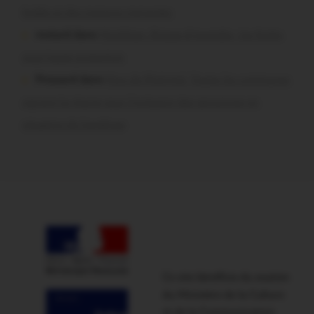
brûlés et des maisons menacées
motard dans
Morbihan. Risque d’incendie : les forêts
sous haute protection
Pressard dans
Pays de Ploërmel. Toutes les communes
signent la charte pour l’inclusion des personnes en
situation de handicap
Ce site bénéficie du soutien
du Ministère de la Culture
et de la Communication