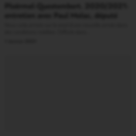
Ploërmel-Questembert. 2020/2021:
entretien avec Paul Molac, député
Nous voila arrivés sur le seuil d’une nouvelle année dans
des conditions inédites. Difficile dans…
1 Janvier 2021