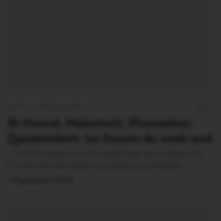
OUST À BROCÉLIANDE
2
St Marcel, Malestroit, Pleucadeuc,
Questembert: les forums du week-end
C’est un rendez-vous incontournable de la rentrée. Les
Forums des associations permettent aux familles…
1 Septembre 2018