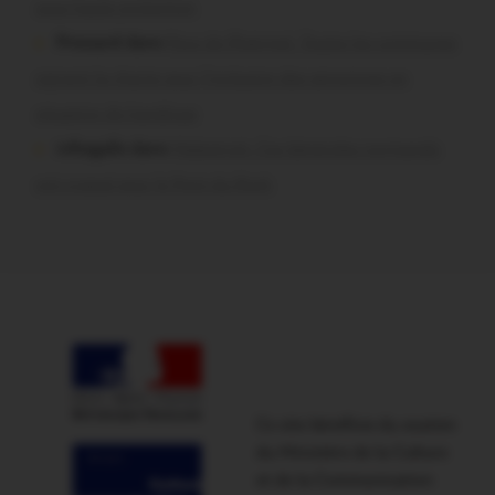
sous haute protection
Pressard dans
Pays de Ploërmel. Toutes les communes
signent la charte pour l’inclusion des personnes en
situation de handicap
infosgallo dans
Malestroit. Ces bénévoles normands
ont craqué pour le Pont du Rock
Ce site bénéficie du soutien
du Ministère de la Culture
et de la Communication