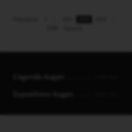
Précédent
1
…
201
202
203
…
206
Suivant
L'agenda Augan
VOIR TOUT
Expositions Augan
VOIR TOUT