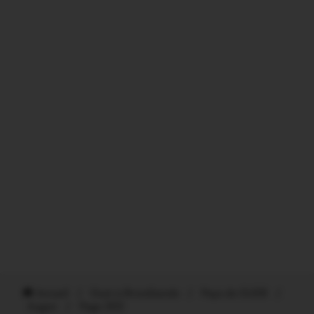
Accueil
/
Oust à Brocéliande
/
Pays de GUER
/
Augan
/
Page 202