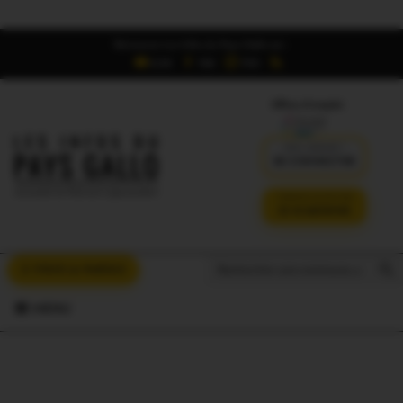
Retrouvez Les Infos du Pays Gallo sur :
6,5K
16K
700
Offres d'emploi
DÉJÀ ABONNÉ ?
SE CONNECTER
VERSION SANS PUB
JE M'ABONNE
Search But
Search
À VOUS LA PAROLE
for:
MENU