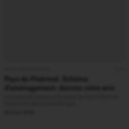
OUST À BROCÉLIANDE
0
Pays de Ploërmel. Schéma
d’aménagement: donnez votre avis
Le schéma de Cohérence Territorial du Pays d Ploërmel
(Scot) arrive dans la dernière ligne…
26 Août 2018