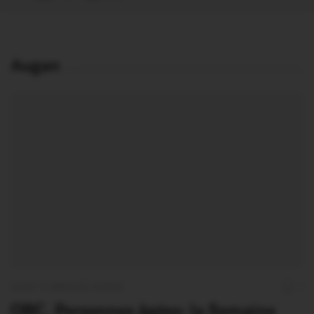
Augan
OUST À BROCÉLIANDE
1
OBC. Personnes âgées: la Semaine