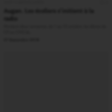
OUST À BROCÉLIANDE
0
Augan. Les écoliers s’initient à la
radio
Pendant deux semaines, du 1 au 12 octobre, les élèves du
CP au CM2 de…
27 Septembre 2018