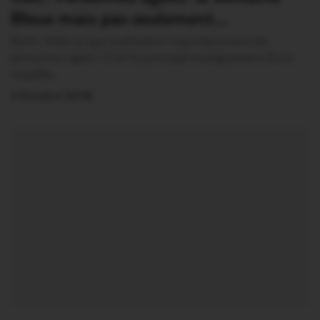
Bleue mais pas seulement…
Sortir. Voila ce que souhaitent majoritairement les
personnes âgées. C’est le principal enseignement d’une
enquête…
3 Octobre 2018