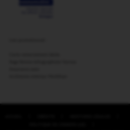
Lien promotionnel :
Carte remerciement décès
Sage femme échographiste Vannes
Assurance auto
Architecte intérieur Morbihan
ACCUEIL
CRÉDITS
MENTIONS LÉGALES
POLITIQUE DE COOKIES (UE)