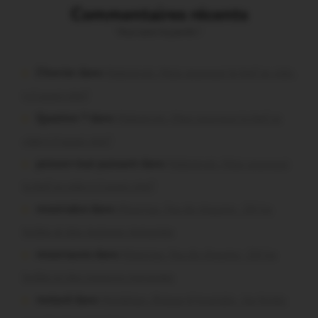
Commentaires récents
Vous avez la parole !
Chevrier dans
Malestroit. Mais pourquoi le bief se vide-
t-il aussi vite?
Question ? dans
Malestroit. Mais pourquoi le bief se
vide-t-il aussi vite?
poisson tout puissant dans
Malestroit. Mais pourquoi
le bief se vide-t-il aussi vite?
missiriakoi dans
Missiriac. Feu de chaume : 24 ha
brûlés et des maisons menacées
missiriacois dans
Missiriac. Feu de chaume : 24 ha
brûlés et des maisons menacées
motard dans
Morbihan. Risque d’incendie : les forêts