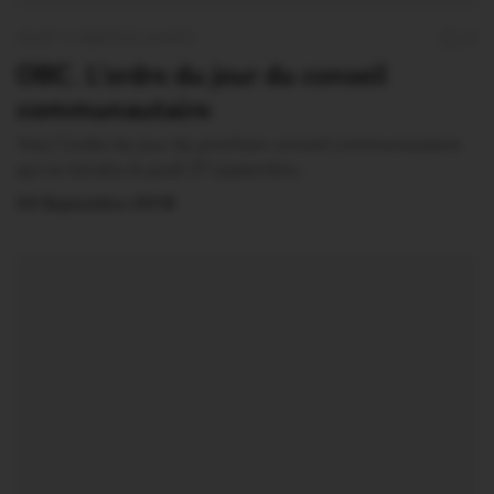
OUST À BROCÉLIANDE
0
OBC. L’ordre du jour du conseil
communautaire
Voici l’ordre du jour du prochain conseil communautaire
qui se tiendra le jeudi 27 septembre…
24 Septembre 2018