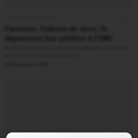
OUST À BROCÉLIANDE
0
Carentoir. Collecte de verre: ils
déposeront leur pétition à l’OBC
Ils ne désarment pas. Le groupe d’habitants de Carentoir
qui dénoncent, avec le soutien de…
16 Septembre 2018