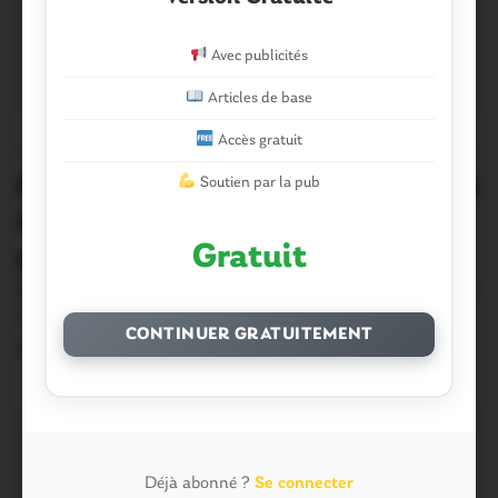
Avec publicités
Articles de base
Accès gratuit
OUST À BROCÉLIANDE
1
Ploërmel – OBC – Questembert. Lundi
Soutien par la pub
à Bohal: le théatre peut-il sauver la
Gratuit
planète?
Et si le théâtre pouvait enrayer le dérèglement climatique?
L’idée peut paraître saugrenue – et…
CONTINUER GRATUITEMENT
7 Septembre 2018
Déjà abonné ?
Se connecter