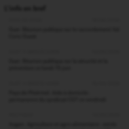
L'info en bref
PAYS DE GUER
18/06/2026
Guer. Réunion publique sur le raccordement Val
Coric Ouest
OUST À BROCÉLIANDE
14/06/2026
Guer. Réunion publique sur la sécurité et la
prévention ce lundi 15 juin
OUST À BROCÉLIANDE
16/04/2026
Pays de Ploërmel. Aide à domicile :
permanence du syndicat CGT ce vendredi
POLITIQUE
14/05/2025
Augan. Agriculture et agro-alimentaire : soirée