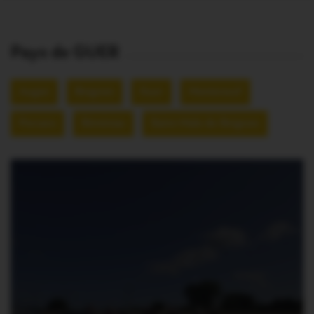
Pays de GUER
Augan
Beignon
Guer
Monteneuf
Porcaro
Réminiac
Saint-Malo de Beignon