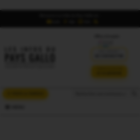
Retrouvez Les Infos du Pays Gallo sur :
6,5K
16K
700
Offres d'emploi
DÉJÀ ABONNÉ ?
SE CONNECTER
VERSION SANS PUB
JE M'ABONNE
Search But
Search
À VOUS LA PAROLE
for:
MENU