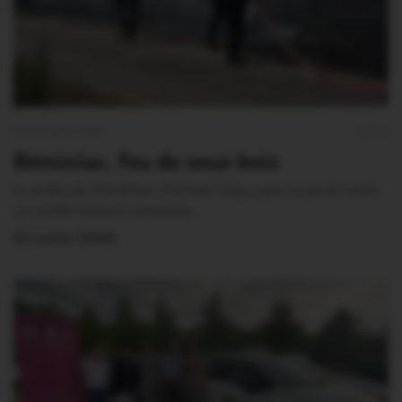
FAITS DIVERS
0
Réminiac. Feu de sous-bois
Le préfet du Morbihan Michaël Galy a pris ce jeudi matin
un arrêté limitant certaines…
23 Juillet 2026