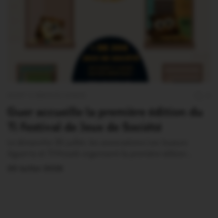
OUST À BROCÉLIANDE
0
Guer accueille la première édition du
Ti Festival de Jeux de Société
Le dimanche 26 juillet, les associations Les Joueurs
Aguerris et Ti’Mozaïk organisent la première édition…
20 Juillet 2026