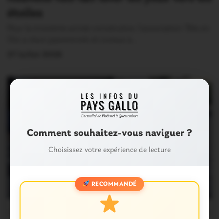
étoiles
Pour la troisième année consécutive, l’association Tête en
l’Air a réuni passionnés et curieux à…
27 Juillet 2026
Comment souhaitez-vous naviguer ?
Choisissez votre expérience de lecture
RECOMMANDÉ
OUST À BROCÉLIANDE
0