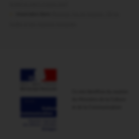
le bief se vide-t-il aussi vite?
missiriakoi dans
Missiriac. Feu de chaume : 24 ha
brûlés et des maisons menacées
Ce site bénéficie du soutien
du Ministère de la Culture
et de la Communication