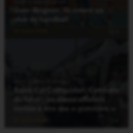
OUST À BROCÉLIANDE
Guer-Beignon. Ils créent un
club de handball
30 Juillet 2026
0
OUST À BROCÉLIANDE
Saint-Cyr Coëtquidan. Combats
du futur : les élèves-officiers
invités à être des « pionniers »
27 Juillet 2026
0