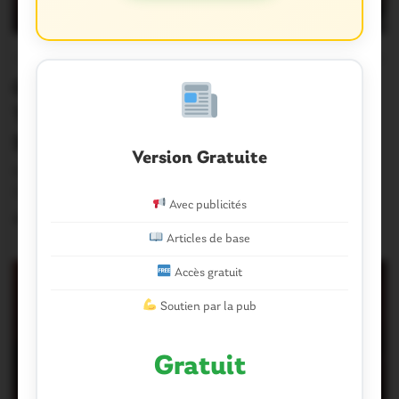
OUST À BROCÉLIANDE
0
Guer. Revivez la cérémonie du
Triomphe de l’Académie militaire de
Saint-Cyr Coëtquidan
Version Gratuite
Revivez en intégralité le spectacle du Triomphe de
l’Académie Militaire de Saint-Cyr Coëtquidan qui s’est…
Avec publicités
25 Juillet 2026
Articles de base
Accès gratuit
Soutien par la pub
Gratuit