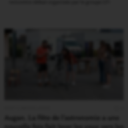
rencontre-débat organisée par le groupe LFI
OUST À BROCÉLIANDE
0
Augan. La Fête de l’astronomie a une
nouvelle fois fait lever les yeux vers les