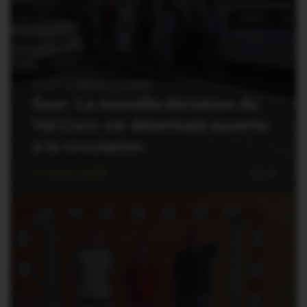
OUST À BROCÉLIANDE
Guer. La nouvelle déviation du
Val Coric est désormais ouverte
à la circulation
31 Juillet 2026
0