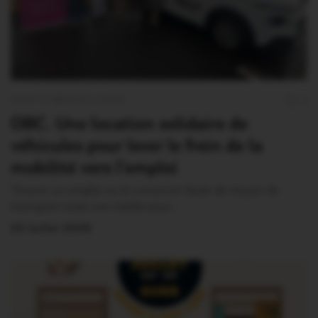
OUST À BROCÉLIANDE
3
OBC. Une location solidaire de
véhicules pour lever le frein de la
mobilité vers l’emploi
Trouver un emploi ou le conserver faute de moyen de
transport reste une réalité pour…
22 Juillet 2026