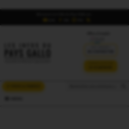
Retrouvez Les Infos du Pays Gallo sur :
6,5K
16K
700
Offres d'emploi
DÉJÀ ABONNÉ ?
SE CONNECTER
VERSION SANS PUB
JE M'ABONNE
Search But
Search
À VOUS LA PAROLE
for:
MENU