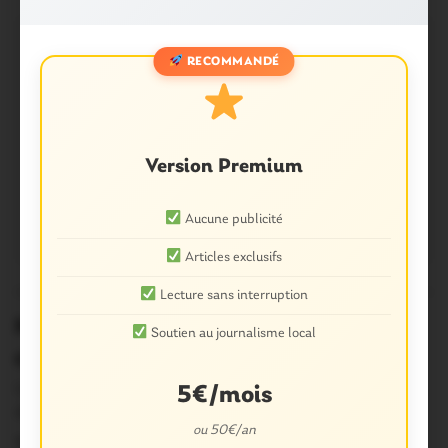
RECOMMANDÉ
Version Premium
Aucune publicité
Articles exclusifs
OUST À BROCÉLIANDE
1
Lecture sans interruption
Missiriac. 4è fleur: un visionnage
Soutien au journalisme local
collectif plein de souvenirs
Une vingtaine d’habitants de Missiriac se sont retrouvés,
5€/mois
dimanche soir, au bar du village Le…
ou 50€/an
14 Mai 2018