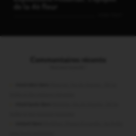
de la 4è fleur
VOIR TOUT
Commentaires récents
Vous avez la parole !
missiriakoi dans
Missiriac. Feu de chaume : 24 ha
brûlés et des maisons menacées
missiriacois dans
Missiriac. Feu de chaume : 24 ha
brûlés et des maisons menacées
motard dans
Morbihan. Risque d’incendie : les forêts
sous haute protection