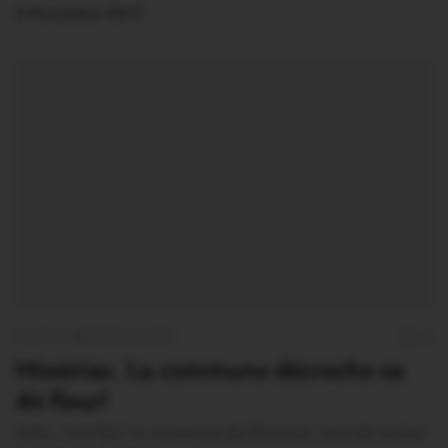
4 Novembre 2017
OUST À BROCÉLIANDE
6
Missiriac. La commune décroche sa
4è fleur!
Voila, c’est fait! La commune de Missiriac vient de rentrer