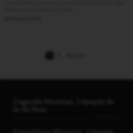
La remise des prix des maisons fleuries à Missiriac, c’est
presque une institution, l’un des…
28 Octobre 2017
1
2
Suivant
L'agenda Missiriac. L'épopée de
la 4è fleur
VOIR TOUT
Expositions Missiriac. L'épopée