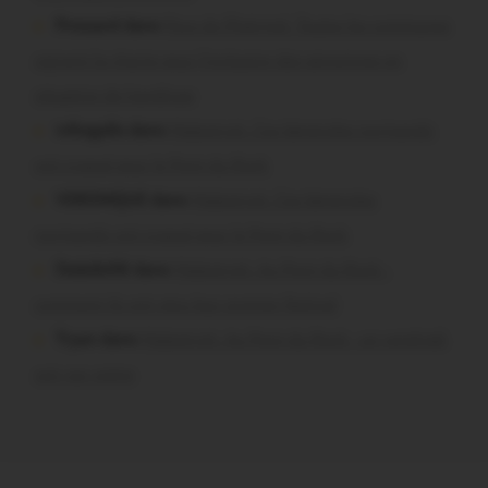
Pressard dans
Pays de Ploërmel. Toutes les communes
signent la charte pour l’inclusion des personnes en
situation de handicap
infosgallo dans
Malestroit. Ces bénévoles normands
ont craqué pour le Pont du Rock
VERONIQUE dans
Malestroit. Ces bénévoles
normands ont craqué pour le Pont du Rock
Dedelle56 dans
Malestroit. Au Pont du Rock :
comment ils ont vécu leur premier festival
Tryan dans
Malestroit. Au Pont du Rock : un vendredi
soir sur scène