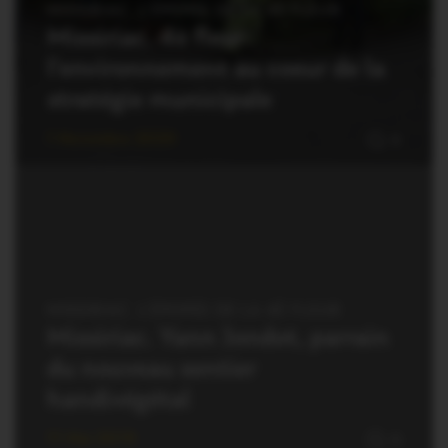
MISSIRIAC. L'ÉPOPÉE DE LA 4È FLEUR
Missiriac. 4è fleur:
l’environnement au coeur de la
stratégie municipale
1 Novembre 2020
0
MISSIRIAC. L'ÉPOPÉE DE LA 4È FLEUR
Missiriac. Yann Jondot, parrain
du nouveau sentier
handivégétal
11 Mai 2019
0