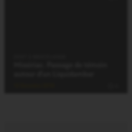
OUST À BROCÉLIANDE
Missiriac. Passage de témoin
autour d’un Liquidambar
12 Décembre 2018
0