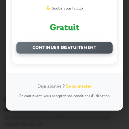
Soutien par la pub
Gratuit
CONTINUER GRATUITEMENT
Déjà abonné ?
Se connecter
OUST À BROCÉLIANDE
0
En continuant, vous acceptez nos conditions d'utilisation
Missiriac. Vidéo : dans les coulisses
d’une 4è fleur
Revivez comme si vous y étiez la soirée au cours de
laquelle les élus de…