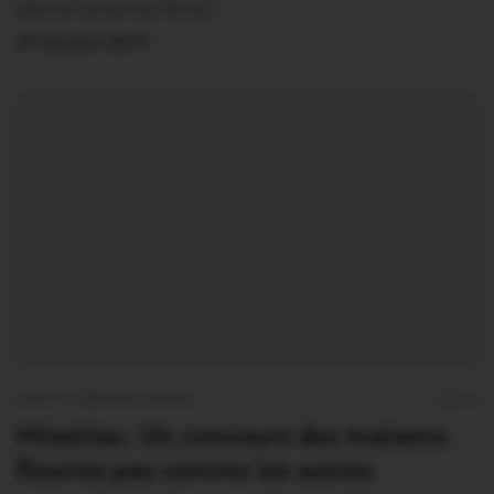
dans le cercle très fermé…
31 Octobre 2017
OUST À BROCÉLIANDE
0
Missiriac. Un concours des maisons
fleuries pas comme les autres