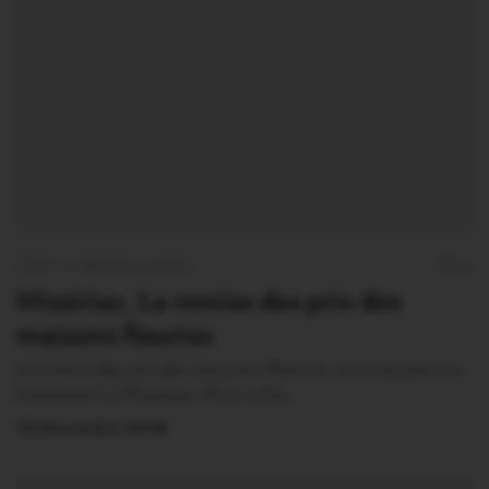
OUST À BROCÉLIANDE
0
Missiriac. La remise des prix des
maisons fleuries
La remise des prix des maisons fleuries, c’est toujours un
évènement à Missiriac. Mais cette…
19 Novembre 2018