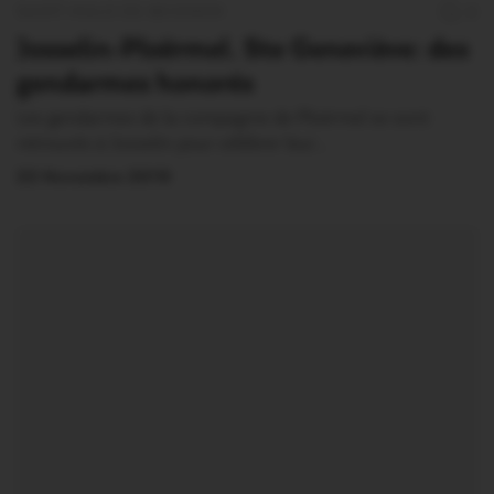
SAINT-MALO DE BEIGNON
0
Josselin-Ploërmel. Ste Geneviève: des
gendarmes honorés
Les gendarmes de la compagnie de Ploërmel se sont
retrouvés à Josselin pour célébrer leur…
22 Novembre 2019