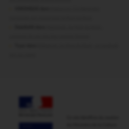
VERONIQUE dans
Malestroit. Ces bénévoles
normands ont craqué pour le Pont du Rock
Dedelle56 dans
Malestroit. Au Pont du Rock :
comment ils ont vécu leur premier festival
Tryan dans
Malestroit. Au Pont du Rock : un vendredi
soir sur scène
Ce site bénéficie du soutien
du Ministère de la Culture