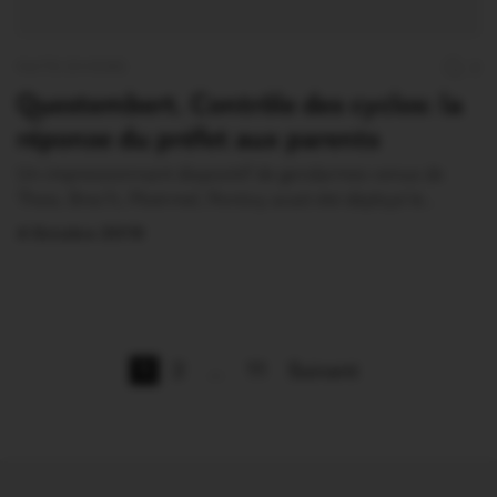
FAITS DIVERS
2
Questembert. Contrôle des cyclos: la
réponse du préfet aux parents
Un impressionnant dispositif de gendarmes venus de
Theix, Brec’h, Ploërmel, Pontivy avait été déployé le…
4 Octobre 2019
1
2
…
11
Suivant