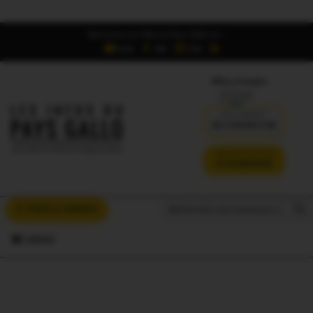
Retrouvez Les Infos du Pays Gallo sur :
6,5K
16K
700
Offres d'emploi
DÉJÀ ABONNÉ ?
SE CONNECTER
VERSION SANS PUB
JE M'ABONNE
Search But
Search
À VOUS LA PAROLE
for:
MENU