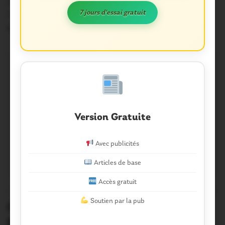
La nouvelle caserne de gendarmerie de Saint-Avé ouvrira
ce mardi 1er décembre. Coincidence troublante, une…
7 jours d'essai gratuit
29 Novembre 2020
Version Gratuite
Avec publicités
Articles de base
Accès gratuit
CORONAVIRUS
0
Soutien par la pub
Coronavirus. L’opération Tranquillité
Professionnels séduit les chefs