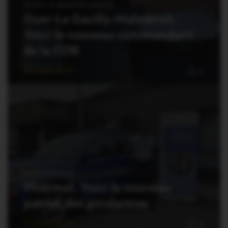
OUST À BROCÉLIANDE
Guer-La Gacilly-Malestroit.
Voici le nouveau commandant
de la COB
30 Août 2021
0
MONTENEUF
Ploërmel. Voici le nouveau
patron des gendarmes
12 Août 2021
0