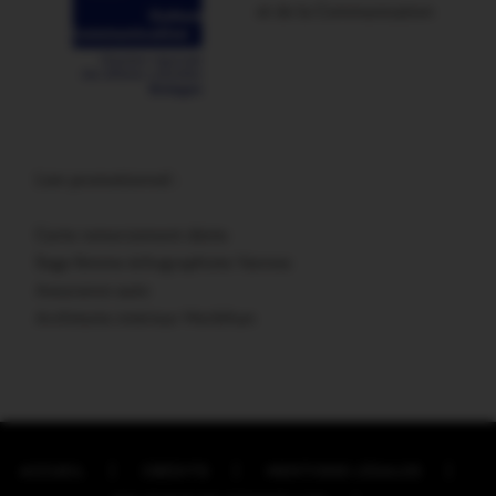
et de la Communication
Lien promotionnel :
Carte remerciement décès
Sage femme échographiste Vannes
Assurance auto
Architecte intérieur Morbihan
ACCUEIL
CRÉDITS
MENTIONS LÉGALES