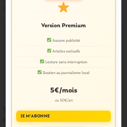
fonctions pour épauler le chef d’escadron…
7 Janvier 2021
Version Premium
Aucune publicité
Articles exclusifs
Lecture sans interruption
Soutien au journalisme local
5€/mois
ou 50€/an
FAITS DIVERS
0
Saint-Avé. Une voiture incendiée
JE M'ABONNE
devant la gendarmerie