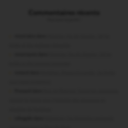
Commentaires récents
Vous avez la parole !
missiriakoi dans
Missiriac. Feu de chaume : 24 ha
brûlés et des maisons menacées
missiriacois dans
Missiriac. Feu de chaume : 24 ha
brûlés et des maisons menacées
motard dans
Morbihan. Risque d’incendie : les forêts
sous haute protection
Pressard dans
Pays de Ploërmel. Toutes les communes
signent la charte pour l’inclusion des personnes en
situation de handicap
infosgallo dans
Malestroit. Ces bénévoles normands
ont craqué pour le Pont du Rock