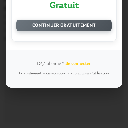
Gratuit
d’entreprises
En cette période de confinement, les gendarmes du
Morbihan s’organisent pour enrayer une éventuelle
CONTINUER GRATUITEMENT
hausse …
26 Mars 2020
Déjà abonné ?
Se connecter
En continuant, vous acceptez nos conditions d'utilisation