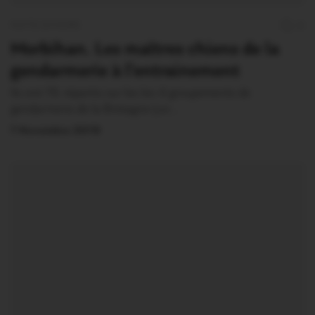
FAITS DIVERS
0
Morbihan. Les maîtres chiens de la
gendarmerie à l’entrainement
Ils ont 19, répartis sur les les 4 groupements de
gendarmerie de la Bretagne (un…
7 Novembre 2019