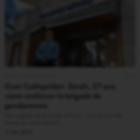
OUST À BROCÉLIANDE
0
Guer-Coëtquidan. Sarah, 27 ans,
vient renforcer la brigade de
gendarmerie
Elle s’appelle Sarah et elle a 27 ans. C’est la nouvelle
recrue qui vient renforcer…
11 Mai 2021