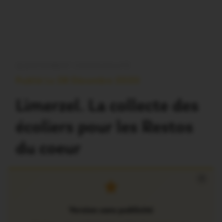
QUESTEMBERT COMMUNAUTÉ
Publié Le 28 Décembre 2020
Limerzel. La collecte des
écoliers pour les Restos
du coeur
×
Version sans publicité