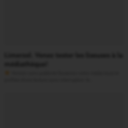
Limerzel. Venez tester les liseuses à la
médiathèque!
Version sans publicité Soutenez notre média local et
profitez d’une lecture sans interruption Je…