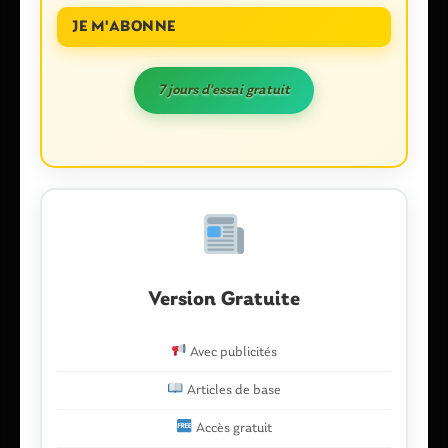
Commentaire
*
JE M'ABONNE
7 jours d'essai gratuit
Nom
*
Version Gratuite
Avec publicités
E-mail
*
Articles de base
Accès gratuit