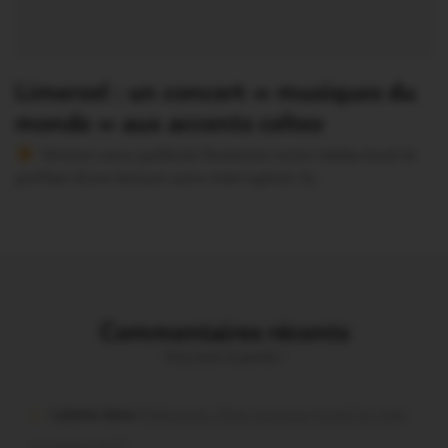
Limerzel : un concert « musiques du
monde » aux accents celtes
Version sans publicité Soutenez notre média local et
profitez d’une lecture sans interruption Je…
Commentaires récents
Vous avez la parole !
Lalame dans
Malestroit. Mais pourquoi le bief se vide-
t-il aussi vite?