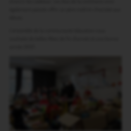
d’ouvrir les cadeaux. Les élus de la commune sont
également passés offrir un père-noël en chocolat aux
élèves.
L’ensemble de la communauté éducative vous
souhaite de belles fêtes de fin d’année et une bonne
année 2021.