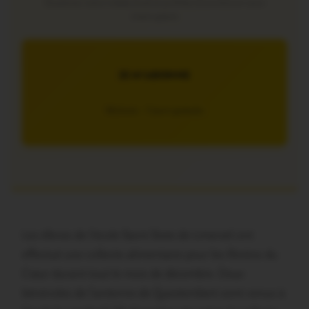
Soutenez notre média local et profitez d’une lecture sans
interruption
JE M’ABONNE
5€/mois – 7 jours gratuits
Les élèves de l’école Saint Sixte de Limerzel ont
effectué une collecte alimentaire pour les Restos du
Cœur durant tout le mois de décembre. Deux
bénévoles de l’antenne de Questembert sont venus à