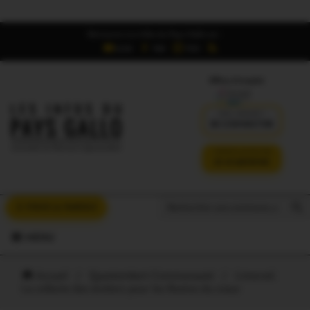
Retrouvez Les Infos du Pays Gallo sur :
6,5K
16K
700
Offres d'emploi
DÉJÀ ABONNÉ ?
SE CONNECTER
VERSION SANS PUB
JE M'ABONNE
Search But
Search
À VOUS LA PAROLE
for:
MENU
Accueil
/
Questembert Communauté
/
Limerzel.
La collecte des écoliers pour les Restos du coeur