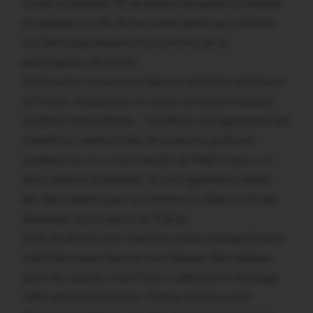
l’école le vendredi 18 décembre récupérer la collecte
et expliquer le rôle de leur association aux enfants.
Les bénévoles étaient très contents de la
participation de l’école.
Cette action s’inscrivait dans le calendrier de l’Avent
de l’école, chaque jour il y avait une action ludique,
solidaire, bienveillante… Les élèves ont également été
créatifs en réalisant des décorations qu’ils ont
vendues via un « mini marché de Noël virtuel. » à
leurs parents et familles. Ils ont également réalisé
des décorations pour la commune, celles-ci ont été
disposées sur le parvis de l’Eglise.
Enfin le dernier jour, était très joyeux puisque le père-
noël était passé dans la nuit déposer des cadeaux
dans les classes, mais il leur a adressé un message
vidéo personnalisé pour chaque enfant avant