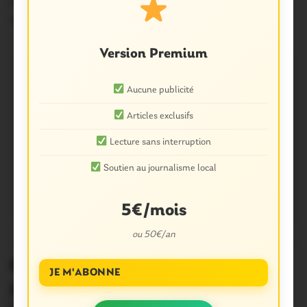
par le personnel de l’hôpital…
17 Décembre 2019
Version Premium
Aucune publicité
Articles exclusifs
Lecture sans interruption
Soutien au journalisme local
5€/mois
ou 50€/an
OUST À BROCÉLIANDE
0
Ploërmel. Selon la CGT, l’hôpital de
JE M'ABONNE
jour menacé de « fermeture