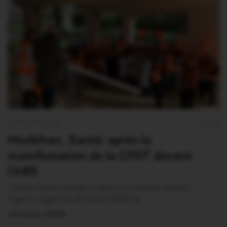
THÉMATIQUES
0
Morbihan. Santé: après la
manifestation de la CFDT devant
l’ARS
Après l’action qu’elle a mené ce vendredi, devant
l’agence régionale de santé (ARS) de…
14 Février 2020