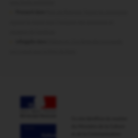
sous haute protection
Pressard dans
Pays de Ploërmel. Toutes les communes
signent la charte pour l’inclusion des personnes en
situation de handicap
infosgallo dans
Malestroit. Ces bénévoles normands
ont craqué pour le Pont du Rock
Ce site bénéficie du soutien
du Ministère de la Culture
et de la Communication