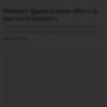
PLOËRMEL COMMUNAUTÉ
0
Ploërmel. Quand la danse offre « un
pas vers la lumière »
La danse comme vecteur thérapeutique. C’est une des
multiples techniques innovantes mises en oeuvre par…
26 Juin 2018