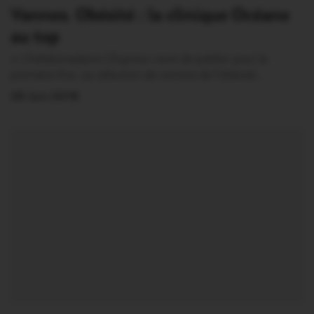
Vannes. Obésité : la clinique Océane
au top
« L’hebdomadaire L’Express vient de publier pour la
première fois, sa sélection de centres de l’obésité…
28 Juin 2018