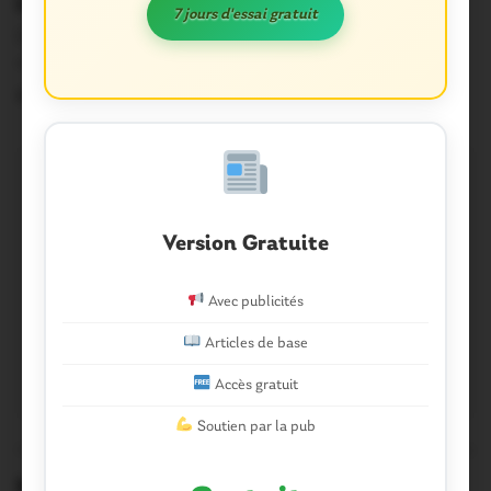
imminente »
7 jours d'essai gratuit
Dans un communiqué, la CGT EPSM annonce un
rassemblement devant l’Hôpital de Jour de psychiatrie…
25 Juin 2019
Version Gratuite
Avec publicités
Articles de base
Accès gratuit
Soutien par la pub
OUST À BROCÉLIANDE
0
Missiriac. Maladie de Parkinson: