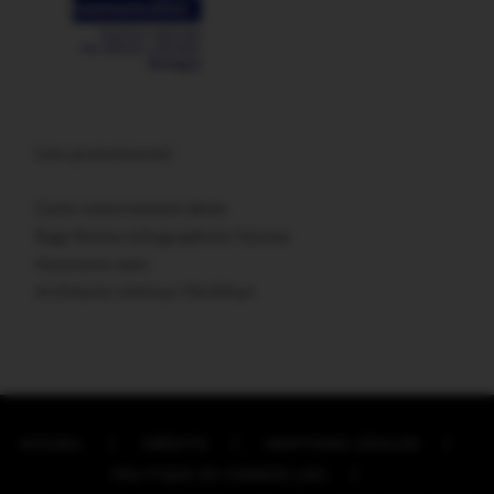
Lien promotionnel :
Carte remerciement décès
Sage femme échographiste Vannes
Assurance auto
Architecte intérieur Morbihan
ACCUEIL
CRÉDITS
MENTIONS LÉGALES
POLITIQUE DE COOKIES (UE)