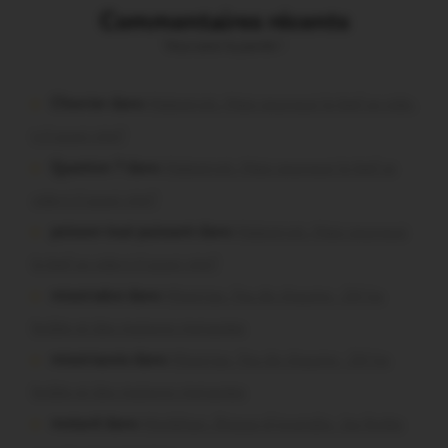
Commentaires récents
Vous avez la parole !
Chevrier dans
Malestroit. Mais pourquoi le bief se vide-
t-il aussi vite?
Question ? dans
Malestroit. Mais pourquoi le bief se
vide-t-il aussi vite?
poisson tout puissant dans
Malestroit. Mais pourquoi
le bief se vide-t-il aussi vite?
missiriakoi dans
Missiriac. Feu de chaume : 24 ha
brûlés et des maisons menacées
missiriacois dans
Missiriac. Feu de chaume : 24 ha
brûlés et des maisons menacées
motard dans
Morbihan. Risque d’incendie : les forêts