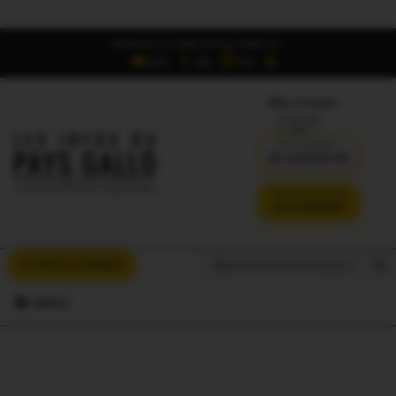
Retrouvez Les Infos du Pays Gallo sur :
6,5K
16K
700
Offres d'emploi
DÉJÀ ABONNÉ ?
SE CONNECTER
VERSION SANS PUB
JE M'ABONNE
Search But
Search
À VOUS LA PAROLE
for:
MENU