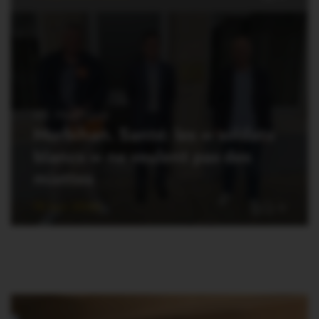
VIE PRATIQUE
Morbihan. Santé: les « soldats
blancs » ne veulent pas des
miettes
15 Juin 2020
0