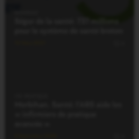
RÉMINIAC
Ségur de la santé: 737 millions
pour le système de santé breton
10 Mars 2021
0
VIE PRATIQUE
Morbihan. Santé: l’ARS aide les
« infirmiers de pratique
avancée »
9 Septembre 2020
0