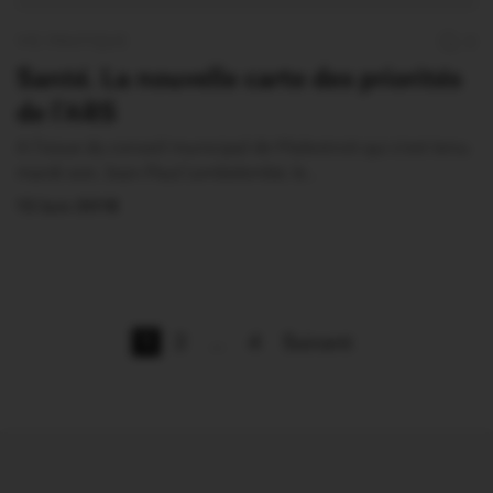
VIE PRATIQUE
0
Santé. La nouvelle carte des priorités
de l’ARS
A l’issue du conseil municipal de Malestroit qui s’est tenu
mardi soir, Jean-Paul Lembelembé, le…
13 Juin 2018
1
2
…
4
Suivant