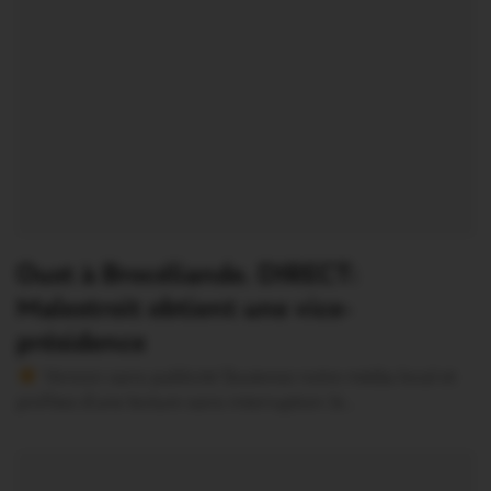
Oust à Brocéliande. DIRECT:
Malestroit obtient une vice-
présidence
Version sans publicité Soutenez notre média local et
profitez d’une lecture sans interruption Je…