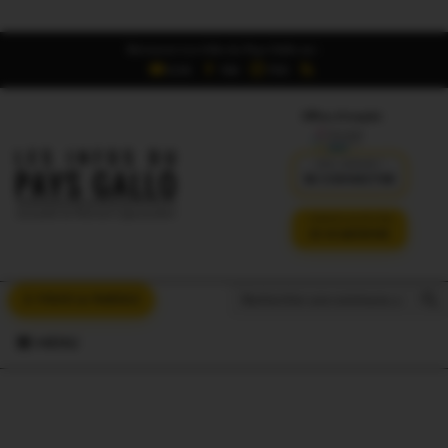
Retrouvez Les Infos du Pays Gallo sur :
6,5K
16K
700
Offres d'emploi
DÉJÀ ABONNÉ ?
SE CONNECTER
VERSION SANS PUB
JE M'ABONNE
Search But
Search
À VOUS LA PAROLE
for:
MENU