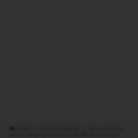
Accueil
/
Oust à Brocéliande
/
Caro. Les travaux
sont terminés : la fibre sera accessible dès la semaine