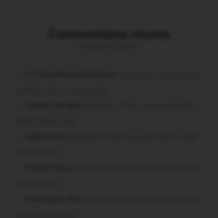
Commentaires récents
Vous avez la parole !
Le Concombre masqué dans
Malestroit. Mais pourquoi
le bief se vide-t-il aussi vite?
malestroyen dans
Malestroit. Mais pourquoi le bief se
vide-t-il aussi vite?
Lalame dans
Malestroit. Mais pourquoi le bief se vide-
t-il aussi vite?
Chevrier dans
Malestroit. Mais pourquoi le bief se vide-
t-il aussi vite?
malestroyen dans
Malestroit. Mais pourquoi le bief se
vide-t-il aussi vite?