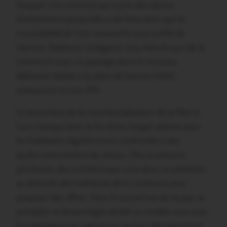
Gicquel. Une annonce qui a pris des allures
d’évènement puisqu’elle a été faite alors que la
municipalité de Caro recevait le sous-préfet de
Vannes, Stéphane Jarlégand, venu faire le tour de la
commune avec un passage dans le nouveau
bâtiment réalisé à la place de l’ancien hôtel-
restaurant Le Lion d’Or.
Le lancement de la commercialisation de la fibre à
Caro marque donc la fin d’une longue attente pour
les habitants régulièrement confrontés à des
dysfonctionnement du réseau. Dès la semaine
prochaine, des commerciaux vont donc se présenter
au domicile des habitants de la commune pour
proposer des offres. Mais le conseil est de ne pas se
précipiter et de privilégier plutôt un rendez-vous avec
les opérateurs en agence ou via leur site internet et