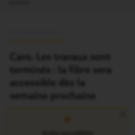
prochaine
OUST À BROCÉLIANDE
Publié Le 5 Juin 2026
Caro. Les travaux sont
terminés : la fibre sera
accessible dès la
semaine prochaine
×
Version sans publicité