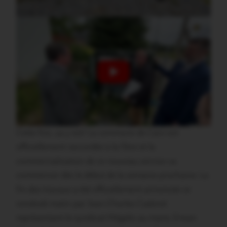
Cette fois, ça y est! La commune de Caro est
officiellement raccordée à la fibre et la
commercialisation de ce nouveau service va
commencer dès le début de la semaine prochaine. La
fin des travaux a été officiellement annoncée ce
vendredi matin par Jean-Charles Cadoret
représentant le syndicat Mégalis au maire, Erwan