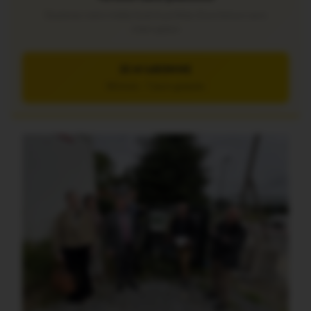
Soutenez notre média local et profitez d’une lecture sans
interruption
JE M’ABONNE
5€/mois – 7 jours gratuits