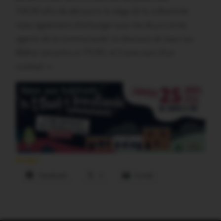
10h30 afin de découvrir le siège de la collectivité
mais également d’échanger avec les élu.e.s et les
agents de la communauté. Le discours de Jean-Luc
Bléher est prévu à 11h30, et il sera suivi d’un
cocktail. »
Partager :
Facebook
X
E-mail