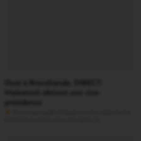
Oust à Brocéliande. DIRECT:
Malestroit obtient une vice-
présidence
Version sans publicité Soutenez notre média local et
profitez d’une lecture sans interruption Je…