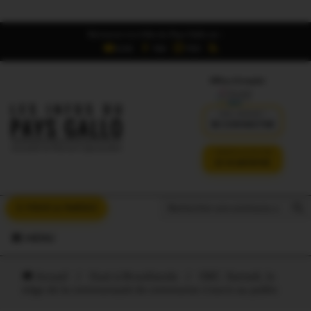
Retrouvez Les Infos du Pays Gallo sur :
6,5K
16K
700
Offres d'emploi
DÉJÀ ABONNÉ ?
SE CONNECTER
VERSION SANS PUB
JE M'ABONNE
Search But
Search
À VOUS LA PAROLE
for:
MENU
Accueil
/
Oust à Brocéliande
/
OBC. Samedi, le
siège de la communauté de communes s’ouvre au public