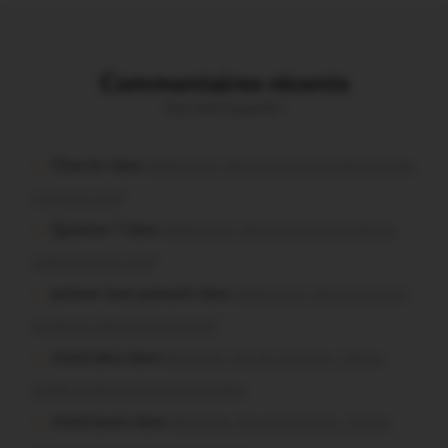
Commentaires récents
Vous avez la parole !
Chevrier dans
Malestroit. Mais pourquoi le bief se vide-
t-il aussi vite?
Question ? dans
Malestroit. Mais pourquoi le bief se
vide-t-il aussi vite?
poisson tout puissant dans
Malestroit. Mais pourquoi
le bief se vide-t-il aussi vite?
missiriakoi dans
Missiriac. Feu de chaume : 24 ha
brûlés et des maisons menacées
missiriacois dans
Missiriac. Feu de chaume : 24 ha