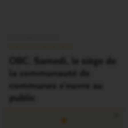
OUST À BROCÉLIANDE
Publié Le 23 Janvier 2025
OBC. Samedi, le siège de
la communauté de
communes s’ouvre au
public
×