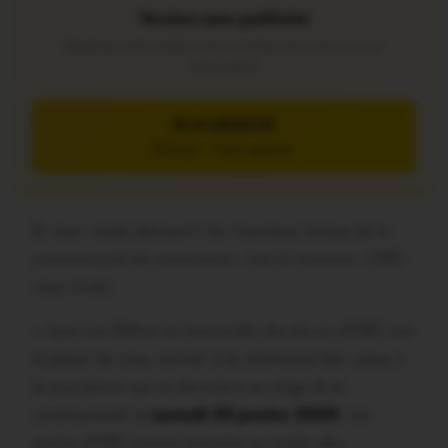
Version sans publicité
Soutenez notre média local et profitez d’une lecture sans
interruption
JE M’ABONNE
5€/mois – 7 jours gratuits
Si vous voulez découvrir les nouveaux locaux de la
communauté de communes, c’est le moment. L’OBC
vous invite :
« Jean-Luc Bléher et l’ensemble des élu.e.s d’OBC ont
le plaisir de vous convier à la cérémonie des voeux à
la population qui se déroulera au siège de la
communauté, le
samedi 25 janvier 2025
. Les
portes d’OBC seront ouvertes au public dès