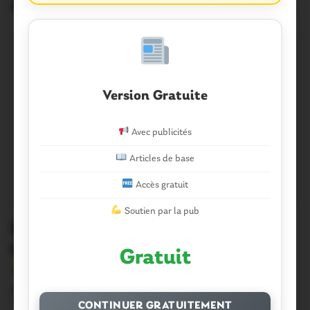
Articles similaires
Version Gratuite
Avec publicités
Articles de base
Accès gratuit
Soutien par la pub
Intercommunalité. Les Infos du pays
Gallo à l’heure de la fusion
Gratuit
Version sans publicité Soutenez notre média local et
profitez d’une lecture sans interruption Je…
CONTINUER GRATUITEMENT