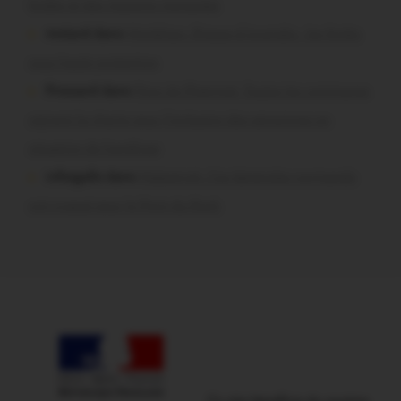
brûlés et des maisons menacées
motard dans
Morbihan. Risque d’incendie : les forêts
sous haute protection
Pressard dans
Pays de Ploërmel. Toutes les communes
signent la charte pour l’inclusion des personnes en
situation de handicap
infosgallo dans
Malestroit. Ces bénévoles normands
ont craqué pour le Pont du Rock