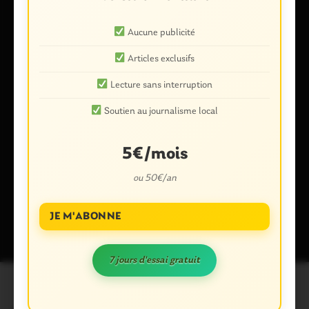
E-mail
*
Aucune publicité
Articles exclusifs
Lecture sans interruption
Soutien au journalisme local
Enregistrer mon nom, mon e-mail et mon site dans le
navigateur pour mon prochain commentaire.
5€/mois
ou 50€/an
Ce site utilise Akismet pour réduire les indésirables.
En savoir plus
sur la façon dont les données de vos commentaires sont traitées
.
JE M'ABONNE
7 jours d'essai gratuit