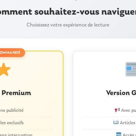
mment souhaitez-vous navigue
Choisissez votre expérience de lecture
OMMANDÉ
n Premium
Version G
e publicité
Avec pu
les exclusifs
Articles
ans interruption
Accès 