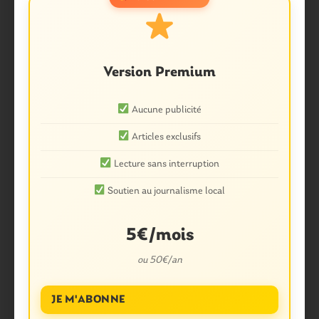
Version Premium
VIDEO. Job sur scène en 2009
Aucune publicité
Articles exclusifs
Lecture sans interruption
Soutien au journalisme local
5€/mois
ou 50€/an
JE M'ABONNE
La soirée privée en images: