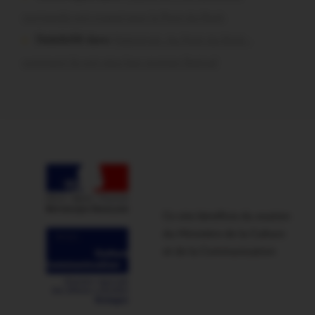
normands ont craqué pour le Pont du Rock
Dedelle56 dans
Malestroit. Au Pont du Rock :
comment ils ont vécu leur premier festival
Ce site bénéficie du soutien
du Ministère de la Culture
et de la Communication