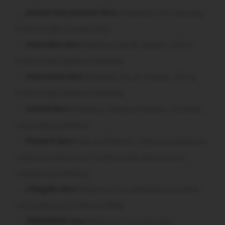
poisson tout puissant dans
Malestroit. Mais pourquoi
le bief se vide-t-il aussi vite?
missiriakoi dans
Missiriac. Feu de chaume : 24 ha
brûlés et des maisons menacées
missiriacois dans
Missiriac. Feu de chaume : 24 ha
brûlés et des maisons menacées
motard dans
Morbihan. Risque d’incendie : les forêts
sous haute protection
Pressard dans
Pays de Ploërmel. Toutes les communes
signent la charte pour l’inclusion des personnes en
situation de handicap
infosgallo dans
Malestroit. Ces bénévoles normands
ont craqué pour le Pont du Rock
VERONIQUE dans
Malestroit. Ces bénévoles