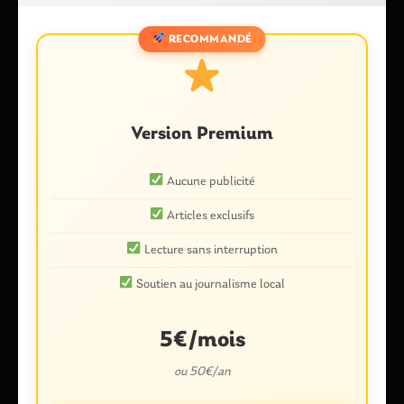
Laisser un commentaire
RECOMMANDÉ
Votre adresse e-mail ne sera pas publiée.
Les champs
obligatoires sont indiqués avec
*
Commentaire
*
Version Premium
Aucune publicité
Articles exclusifs
Lecture sans interruption
Soutien au journalisme local
Nom
*
5€/mois
ou 50€/an
E-mail
*