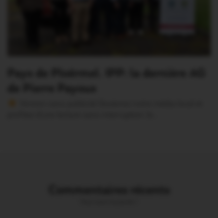
Pays de Ploërmel. IPP: la dernière AG
de Pierre Payoux
Version sans publicité Soutenez notre média local et
profitez d’une lecture sans interruption Je…
Commentaires récents
Vous avez la parole !