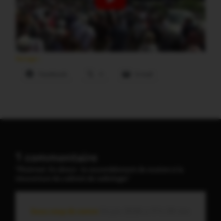
Partager :
Facebook
X
E-mail
1 commentaire
"Ploërmel. En direct : le rassemblement de soutien à la
réouverture du cabinet de radiologie"
beau coup de comm
14 juin 2026 à 17 h 39 min