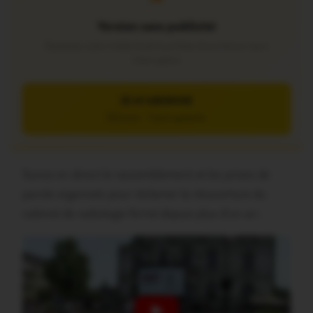
Version sans publicité
Soutenez notre média local et profitez d’une lecture sans
interruption
JE M’ABONNE
5€/mois – 7 jours gratuits
Suivez en direct le rassemblement et les prises de
parole organisés pour réclamer la réouverture du
cabinet de radiologie fermé depuis plus d’un an :