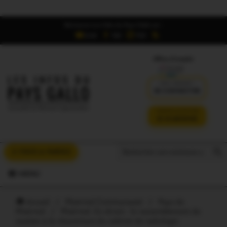
Retrouvez Les Infos du Pays Gallo sur :
6,5K
16K
700
Offres d'emploi
DÉJÀ ABONNÉ ?
SE CONNECTER
VERSION SANS PUB
JE M'ABONNE
Search But
Search
À VOUS LA PAROLE
for:
MENU
Accueil
/
Ploërmel Communauté
/
Pays de
Ploërmel
/
Ploërmel. En direct : le rassemblement de
soutien à la réouverture du cabinet de radiologie