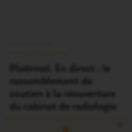
PAYS DE PLOËRMEL
Publié Le 13 Juin 2026
Ploërmel. En direct : le
rassemblement de
soutien à la réouverture
du cabinet de radiologie
×