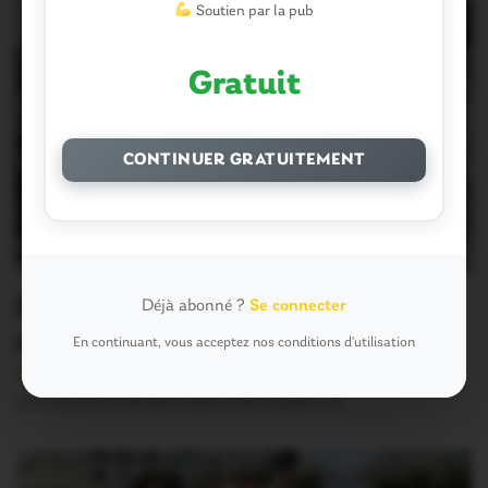
Soutien par la pub
Gratuit
CONTINUER GRATUITEMENT
Ploërmel. Cabinet de radiologie : une
Déjà abonné ?
Se connecter
mobilisation impressionnante
En continuant, vous acceptez nos conditions d'utilisation
Version sans publicité Soutenez notre média local et
profitez d’une lecture sans interruption Je…