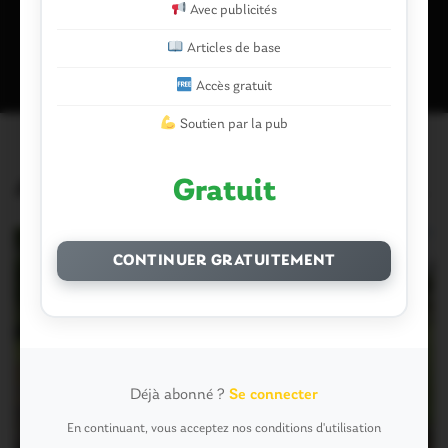
Avec publicités
Ce site utilise Akismet pour réduire les indésirables.
En savoir plus
sur la façon dont les données de vos commentaires sont traitées
.
Articles de base
Accès gratuit
Soutien par la pub
Articles similaires
Gratuit
CONTINUER GRATUITEMENT
Déjà abonné ?
Se connecter
En continuant, vous acceptez nos conditions d'utilisation