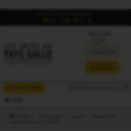
Retrouvez Les Infos du Pays Gallo sur :
6,5K
16K
700
Offres d'emploi
DÉJÀ ABONNÉ ?
SE CONNECTER
VERSION SANS PUB
JE M'ABONNE
Search But
Search
À VOUS LA PAROLE
for:
MENU
Accueil
/
Thématiques
/
Santé
/
Ploërmel. Le
rassemblement à l’hôpital