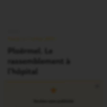
SANTÉ
Publié Le 1 Juillet 2021
Ploërmel. Le
rassemblement à
l’hôpital
×
Version sans publicité