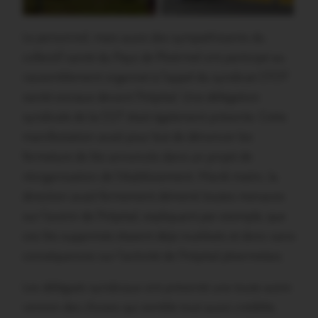
Le personnel, mais aussi des sympathisants du
collectif santé du Pays de Ploërmel ont participé au
rassemblement organisé à l’appel du syndicat CFDT
santé-sociaux devant l’hôpital. Une délégation
syndicale de la CGT était également présente. Cette
manifestation avait pour but de dénoncer les
fermeture de lits annoncés dans un projet de
réorganisation de l’établissement. Mardi matin, la
direction avait fermement démenti toutes menaces
sur l’avenir de l’hôpital, expliquant par exemple, que
ces lits supprimés étaient déjà inutilisés et donc sans
conséquences sur l’activité de l’hôpital ploermelais.
Les délégués syndicaux ont présenté une toute autre
version des choses qui semble tout aussi crédible,