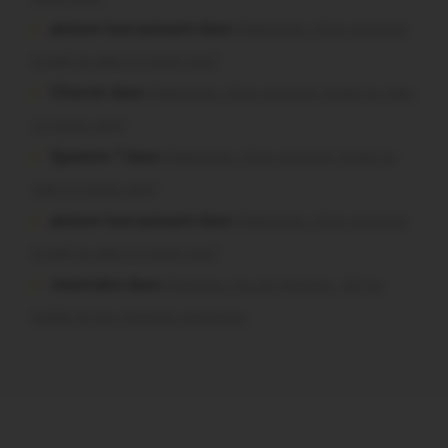
poisson tout puissant dans
Malestroit. Mais pourquoi
le bief se vide-t-il aussi vite?
Chevrier dans
Malestroit. Mais pourquoi le bief se vide-
t-il aussi vite?
Question ? dans
Malestroit. Mais pourquoi le bief se
vide-t-il aussi vite?
poisson tout puissant dans
Malestroit. Mais pourquoi
le bief se vide-t-il aussi vite?
missiriakoi dans
Missiriac. Feu de chaume : 24 ha
brûlés et des maisons menacées