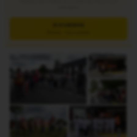
Soutenez notre média local et profitez d’une lecture sans
interruption
JE M’ABONNE
5€/mois – 7 jours gratuits