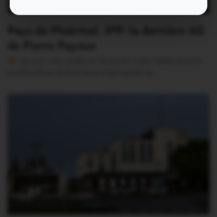
Pays de Ploërmel. IPP: la dernière AG
de Pierre Payoux
Version sans publicité Soutenez notre média local et
profitez d’une lecture sans interruption Je…