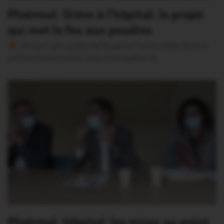
Ploërmel. Grève à l’hôpital: le projet
qui met le feu aux poudres
Version sans publicité Soutenez notre média local et
profitez d’une lecture sans interruption Je…
Ploërmel. Hôpital: les mises au point