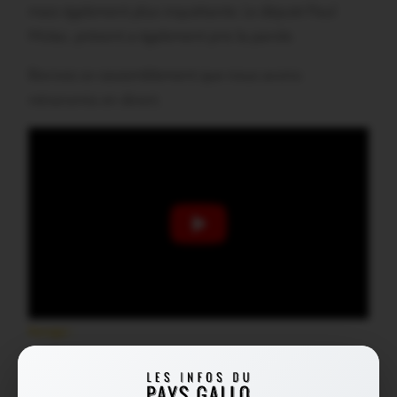
mais également plus inquiétante. Le député Paul
Molac, présent a également pris la parole.
Revivez ce rassemblement que nous avons
retransmis en direct.
Partager :
Facebook
X
E-mail