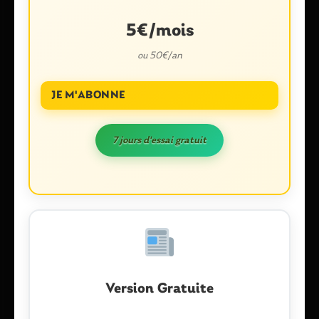
5€/mois
ou 50€/an
JE M'ABONNE
Nom
*
7 jours d'essai gratuit
E-mail
*
Enregistrer mon nom, mon e-mail et mon site dans le
navigateur pour mon prochain commentaire.
Version Gratuite