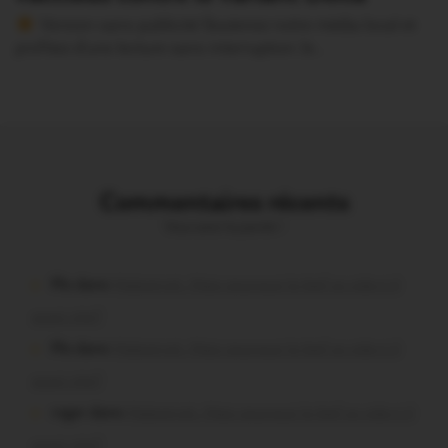
Version sans publicité Soutenez notre média local et
profitez d’une lecture sans interruption Je…
Commentaires récents
Vous avez la parole !
Plo dans
Malestroit. Mais pourquoi le bief se vide-t-il
aussi vite?
Plo dans
Malestroit. Mais pourquoi le bief se vide-t-il
aussi vite?
roger dans
Malestroit. Mais pourquoi le bief se vide-t-il
aussi vite?