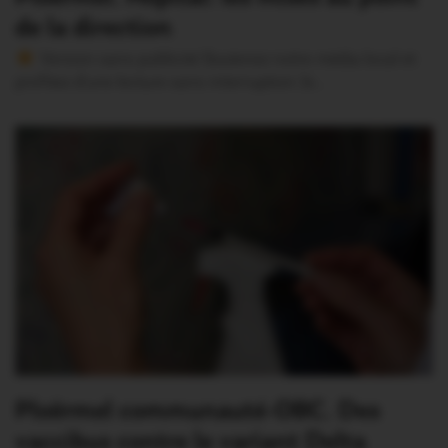
de la direction
Version sans publicité Soutenez notre média local et
profitez d’une lecture sans interruption Je…
Ploërmel communauté-OBC. Des
vaccibus contre le variant Delta