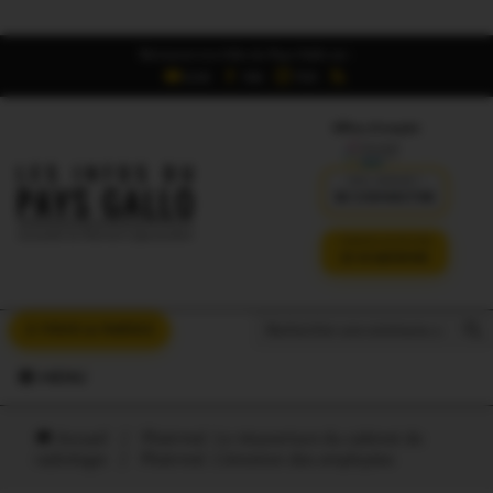
Retrouvez Les Infos du Pays Gallo sur :
6,5K
16K
700
Offres d'emploi
DÉJÀ ABONNÉ ?
SE CONNECTER
VERSION SANS PUB
JE M'ABONNE
Search But
Search
À VOUS LA PAROLE
for:
MENU
Accueil
/
Ploërmel. Le réouverture du cabinet de
radiologie
/
Ploërmel. L’émotion des employées