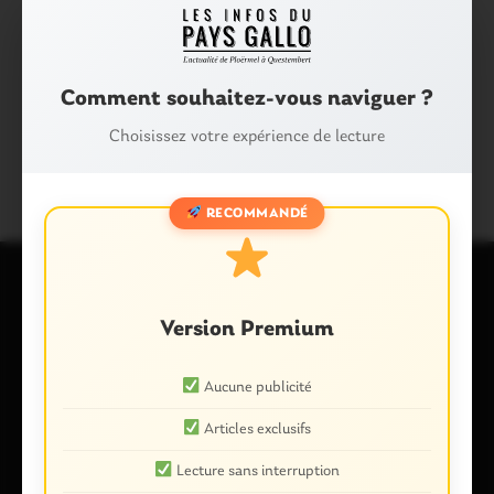
Comment souhaitez-vous naviguer ?
Partager :
Choisissez votre expérience de lecture
Facebook
X
E-mail
RECOMMANDÉ
Laisser un commentaire
Version Premium
Votre adresse e-mail ne sera pas publiée.
Les champs
Aucune publicité
obligatoires sont indiqués avec
*
Commentaire
*
Articles exclusifs
Lecture sans interruption