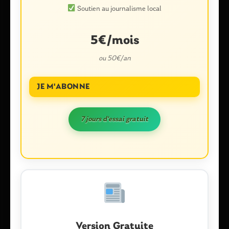
Soutien au journalisme local
5€/mois
ou 50€/an
JE M'ABONNE
Nom
*
7 jours d'essai gratuit
E-mail
*
Enregistrer mon nom, mon e-mail et mon site dans le
navigateur pour mon prochain commentaire.
Version Gratuite