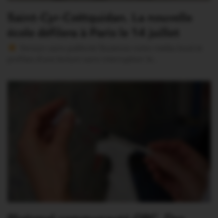
Saint-Cyr-Coëtquidan. La nouvelle
école défilera à Paris le 14 juillet
Version sans publicité Soutenez notre média local et
profitez d’une lecture sans interruption Je…