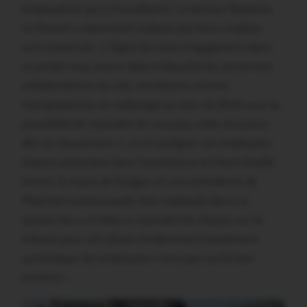
employé(e)s qui y travaillaient. Le docteur Baptiste
Le Nouvel a clairement indiqué que leurs emplois
sont préservés. « Signe de notre engagement dans
ce projet nous avons déjà embauché les anciennes
collaboratrices du site, secrétaires comme
manipulatrices en radiologie au sein du RIVA avec la
possibilité de rejoindre de nouveau cette structure
dès sa réouverture », a-t-il souligné. Les employées
étaient présentes dans l’assistance et Marie-Noëlle
Amiot, la maire de Guégon et vice-présidente de
Ploërmel communauté, très impliquée dans ce
dossier les a invitées à rejoindre les élu(e)s sur la
tribune pour une photo évidemment hautement
symbolique. les employées n’ont pas caché leur
émotion…