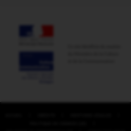
Ce site bénéficie du soutien
du Ministère de la Culture
et de la Communication
ACCUEIL
CRÉDITS
MENTIONS LÉGALES
POLITIQUE DE COOKIES (UE)