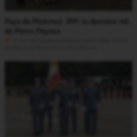
Pays de Ploërmel. IPP: la dernière AG
de Pierre Payoux
Version sans publicité Soutenez notre média local et
profitez d’une lecture sans interruption Je…