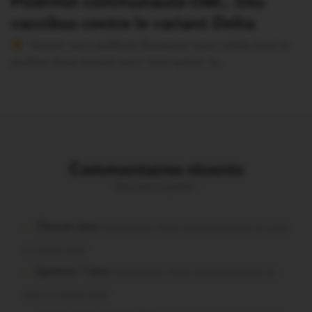
Ploërmel communauté-OBC. Des
vaccibus contre le variant Delta
Version sans publicité Soutenez notre média local et
profitez d’une lecture sans interruption Je…
Commentaires récents
Vous avez la parole !
Chevrier dans
Malestroit. Mais pourquoi le bief se vide-
t-il aussi vite?
Question ? dans
Malestroit. Mais pourquoi le bief se
vide-t-il aussi vite?