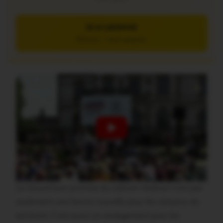
JE M’ABONNE
5€/mois – 7 jours gratuits
La réouverture promise du cabinet médical n’est pas
seulement une bonne nouvelle pour les citoyens du
territoire. C’est aussi un soulagement pour les