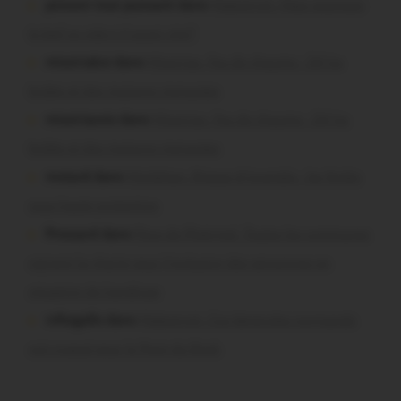
poisson tout puissant dans
Malestroit. Mais pourquoi
le bief se vide-t-il aussi vite?
missiriakoi dans
Missiriac. Feu de chaume : 24 ha
brûlés et des maisons menacées
missiriacois dans
Missiriac. Feu de chaume : 24 ha
brûlés et des maisons menacées
motard dans
Morbihan. Risque d’incendie : les forêts
sous haute protection
Pressard dans
Pays de Ploërmel. Toutes les communes
signent la charte pour l’inclusion des personnes en
situation de handicap
infosgallo dans
Malestroit. Ces bénévoles normands
ont craqué pour le Pont du Rock