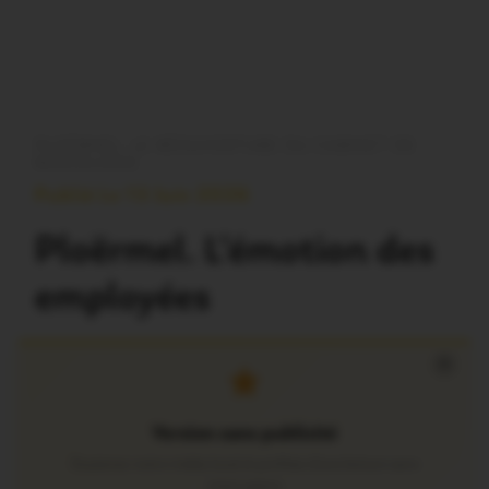
PLOËRMEL. LE RÉOUVERTURE DU CABINET DE
RADIOLOGIE
Publié Le 13 Juin 2026
Ploërmel. L’émotion des
employées
×
Version sans publicité
Soutenez notre média local et profitez d’une lecture sans
interruption