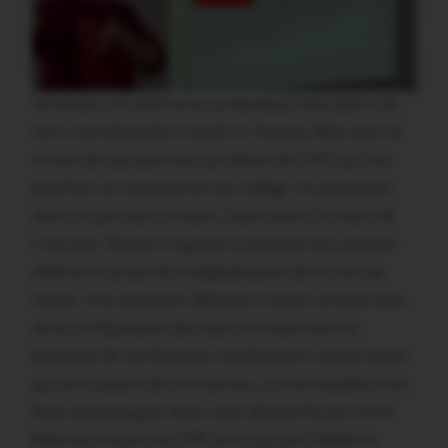
Vendredi une cérémonie symbolique mais pleine de
sens s’est déroulée à l’école Le Taureau Bleu avec la
remise de calculatrices aux élèves de CM2 qui l’an
prochain se retrouveront au collège. Un grand pas
dans un parcours scolaire. Juste avant, le maire de
Concoret, Ronan Coignard a présenté aux parents
d’élèves le projet de revégétalisation de la cour de
l’école. Une opération délicate à mener compte-tenu
de la configuration des lieux et notamment la
présence de nombreuses canalisations souterraines
qui sont autant de contraintes. La municipalité s’est
faite accompagner dans cette démarche par Anne
Ribereau-Gayon du CPIE ainsi que par Delphine