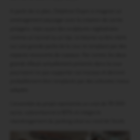
A partir de ce plan, Delphine Dupin à imaginer un
aménagement paysager avec la création de carrés
potagers, mais aussi des sculptures végétalisées
comme un tunnel ou un tipi. Le bitume va être retiré
sur une grande partie de la cour et remplacé par des
espaces recouverts de copeaux. Par contre, les deux
grands tilleuls actuellement présents dans la cour
pourraient ne pas supporter ces travaux et devront
probablement être remplacés par des arbustes mieux
adaptés.
L’ensemble du projet représente un coût de 78 000
euros, subventionné à 80% et intègre le
réaménagement du parking situé au nord de l’école.