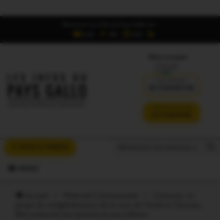
Retrouvez Les Infos du Pays Gallo sur :
6,5K
16K
700
Offres d'emploi
DÉJÀ ABONNÉ ?
SE CONNECTER
VERSION SANS PUB
JE M'ABONNE
Search But
Search
À VOUS LA PAROLE
for:
MENU
Accueil
/
Ploërmel Communauté
/
Concoret. Le
projet de revégétalisation de la cour de l’école Le Taureau
Bleu présenté aux parents et aux enfants