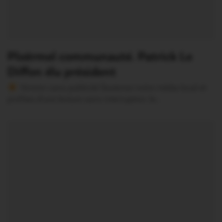
Ploërmel communauté. Patrick Le
Diffon élu président
Version sans publicité Soutenez notre média local et
profitez d’une lecture sans interruption Je…