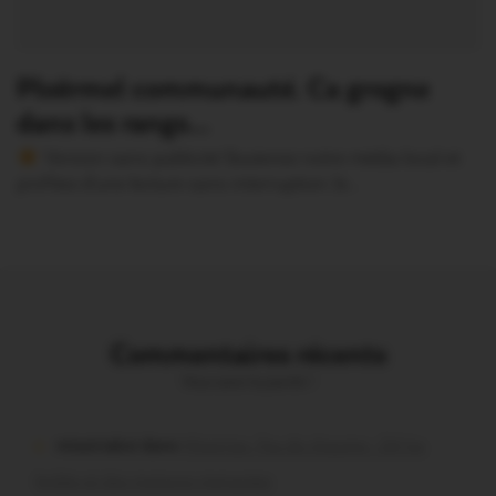
Ploërmel communauté. Ca grogne
dans les rangs…
Version sans publicité Soutenez notre média local et
profitez d’une lecture sans interruption Je…
Commentaires récents
Vous avez la parole !
missiriakoi dans
Missiriac. Feu de chaume : 24 ha
brûlés et des maisons menacées