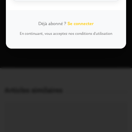
Enregistrer mon nom, mon e-mail et mon site dans le
navigateur pour mon prochain commentaire.
Déjà abonné ?
Se connecter
En continuant, vous acceptez nos conditions d'utilisation
Ce site utilise Akismet pour réduire les indésirables.
En savoir plus
sur la façon dont les données de vos commentaires sont traitées
.
Articles similaires