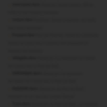
missiriacois dans
Missiriac. Feu de chaume : 24 ha
brûlés et des maisons menacées
motard dans
Morbihan. Risque d’incendie : les forêts
sous haute protection
Pressard dans
Pays de Ploërmel. Toutes les communes
signent la charte pour l’inclusion des personnes en
situation de handicap
infosgallo dans
Malestroit. Ces bénévoles normands
ont craqué pour le Pont du Rock
VERONIQUE dans
Malestroit. Ces bénévoles
normands ont craqué pour le Pont du Rock
Dedelle56 dans
Malestroit. Au Pont du Rock :
comment ils ont vécu leur premier festival
Tryan dans
Malestroit. Au Pont du Rock : un vendredi