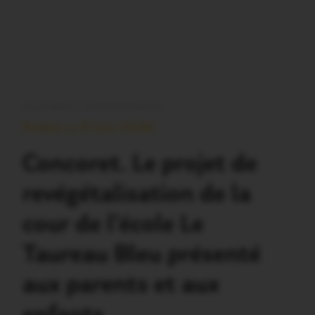
PLOËRMEL COMMUNAUTÉ
Publié Le 9 Juin 2026
Concoret. Le projet de
revégétalisation de la
cour de l’école Le
Taureau Bleu présenté
aux parents et aux