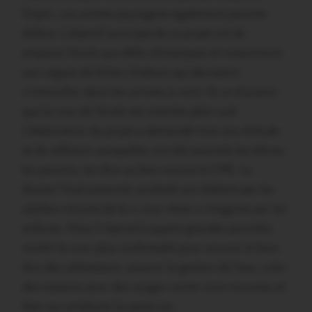
Dupin, une artiste paysagiste également parente
d’élève. L’objectif principal de ce projet est de
préparer l’école aux défis climatiques et notamment
aux vagues de fortes chaleurs qui devraient
s’intensifier dans les années à venir. Et ce d’autant
que la cour de l’école est orientée plein sud.
L’élaboration du projet a demandé trois ans d’étude
et de réflexion auxquelles ont été associés les élèves,
les parents, les élus ou bien encore le CPIE. Le
dossier final présenté vendredi soir élaboré par les
adultes s’écarte de la « cour rêvée » imaginée par les
enfants. Mais il répond à quatre grandes priorités :
rendre la cour plus confortable pour assurer le bien-
être des utilisateurs, assurer la gestion de l’eau, créer
des espaces pour des usages variés voire nouveau et
bien sur améliorer la partie jeu.