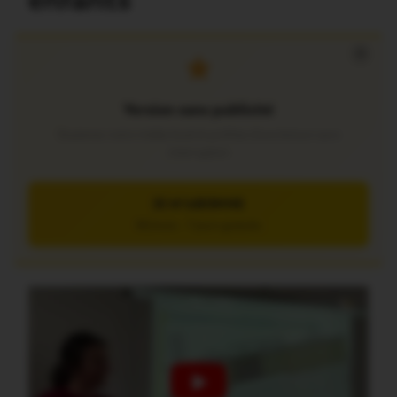
enfants
×
Version sans publicité
Soutenez notre média local et profitez d’une lecture sans
interruption
JE M’ABONNE
5€/mois – 7 jours gratuits