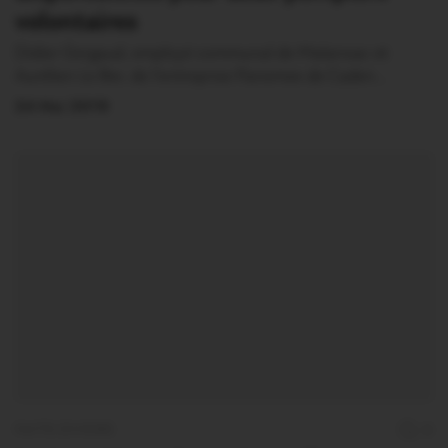
volontaires
Didier Gergaud, employé communal de Malansac et
Aurélien Le Ber, de l’entreprise Panemex de Caden…
24 Mai 2019
FAITS DIVERS
0