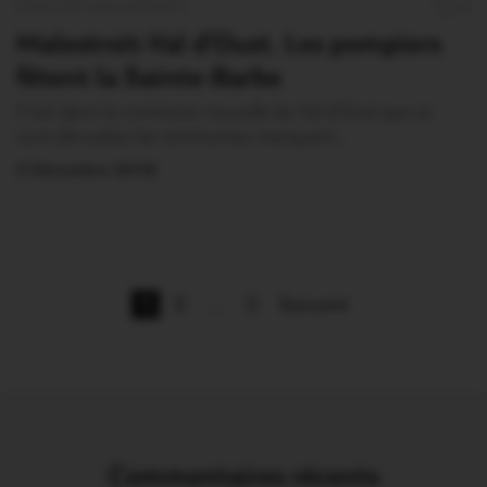
PAYS DE MALESTROIT
0
Malestroit-Val d’Oust. Les pompiers
fêtent la Sainte-Barbe
C’est dans la commune nouvelle du Val d’Oust que se
sont déroulées les cérémonies marquant…
2 Décembre 2018
1
2
…
5
Suivant
Commentaires récents