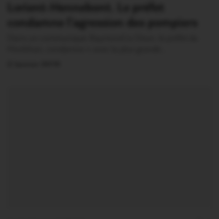
Lorient-Hennebont. Le préfet
condamne l’agression des pompiers
Dans un communiqué, Raymond Le Deun, le préfet du
Morbihan, condamne « avec la plus grande…
2 Janvier 2019