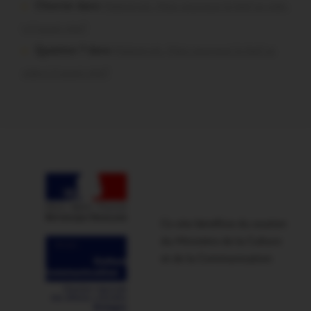
Chevrier dans
Malestroit. Mais pourquoi le bief se vide-
t-il aussi vite?
Question ? dans
Malestroit. Mais pourquoi le bief se
vide-t-il aussi vite?
Ce site bénéficie du soutien
du Ministère de la Culture
et de la Communication