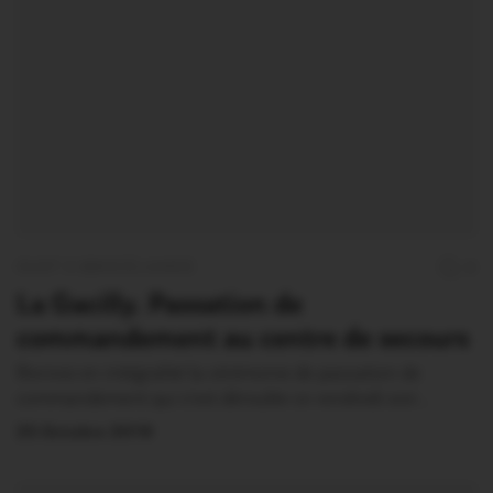
OUST À BROCÉLIANDE
0
La Gacilly. Passation de
commandement au centre de secours
Revivez en intégralité la cérémonie de passation de
commandement qui s’est déroulée ce vendredi soir…
25 Octobre 2019