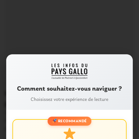
OUST À BROCÉLIANDE
0
Comment souhaitez-vous naviguer ?
Malestroit. La belle collecte des
Choisissez votre expérience de lecture
pompiers du Nord
Ils ont parcouru 650 km à vélo depuis la région Lilloise
pour rejoindre le congrès…
RECOMMANDÉ
19 Septembre 2019