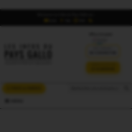
Retrouvez Les Infos du Pays Gallo sur :
6,5K
16K
700
Offres d'emploi
DÉJÀ ABONNÉ ?
SE CONNECTER
VERSION SANS PUB
JE M'ABONNE
Search But
Search
À VOUS LA PAROLE
for:
MENU