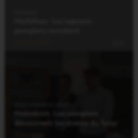
RÉMINIAC
Morbihan. Les sapeurs-
pompiers recrutent
14 Janvier 2021
0
OUST À BROCÉLIANDE
Malestroit. Les pompiers
découvrent les drones du futur
12 Juin 2020
1