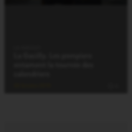
LA GACILLY
La Gacilly. Les pompiers
entament la tournée des
calendriers
26 Octobre 2019
0