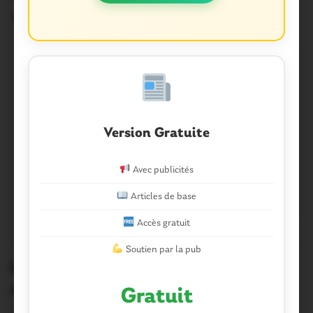
18 Septembre 2019
Version Gratuite
Avec publicités
Articles de base
Accès gratuit
PAYS DE LA GACILLY
0
Soutien par la pub
La Gacilly. Congrès des pompiers: un
avenir incertain
Gratuit
-par Eva Dumand- Quel est l’avenir des sapeurs-