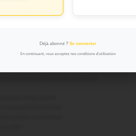
s récents
parole !
Déjà abonné ?
Se connecter
s et des maisons menacées
En continuant, vous acceptez nos conditions d'utilisation
és et des maisons menacées
us haute protection
nent la charte pour l’inclusion des personnes en
craqué pour le Pont du Rock
nt craqué pour le Pont du Rock
s ont vécu leur premier festival
r sur scène