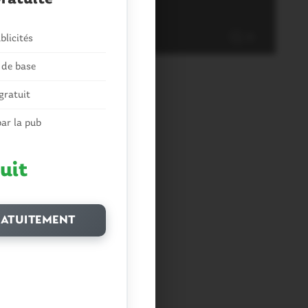
’urbanisme
5 Octobre 2014
blicités
0
 de base
gratuit
ar la pub
uit
ATUITEMENT