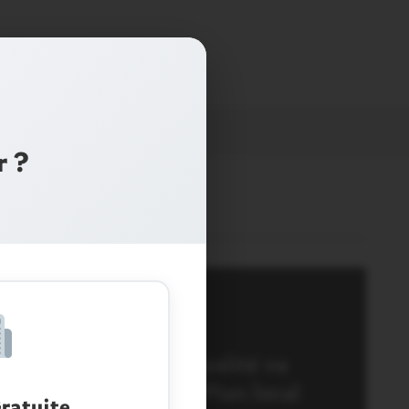
r ?
alestroit : la municipalité va
tudier la révision du Plan local
ratuite