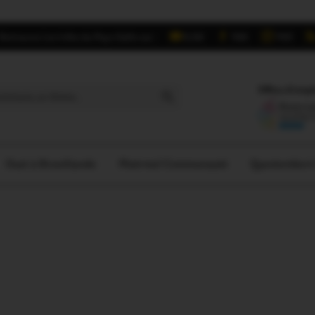
Retrouvez Les Infos du Pays Gallo sur :
6,5K
16K
700
Search Button
Offres d'empl
Oust à Brocéliande
Ploërmel Communauté
Questember