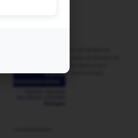
Ce site bénéficie du
soutien du Ministère de
la Culture et de la
Communication
Lien promotionnel :