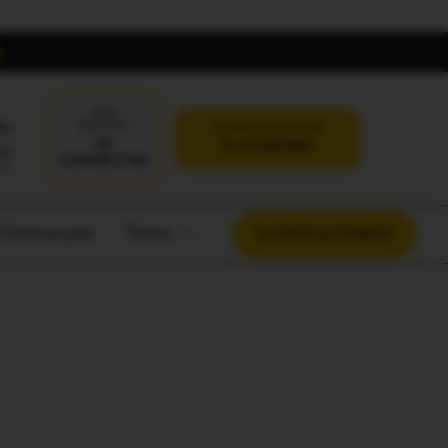
DÉJÀ
oi
ABONNÉ ?
VERSION SANS PUB
SE
JE M'ABONNE
CONNECTER
t Communauté
Thème
À VOUS LA PAROLE