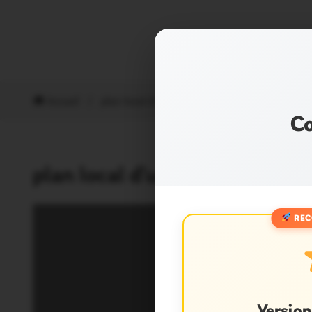
Accueil
/
plan local d'urbanisme
Co
plan local d’urbanisme
REC
Versio