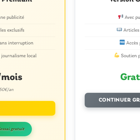
d
1
e publicité
Avec pu
les exclusifs
Articles
ans interruption
Accès 
 journalisme local
Soutien p
u nouveau plan
/mois
Grat
nal est lancée
 50€/an
CONTINUER GR
0
'essai gratuit