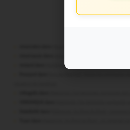
Commentaire
Vous avez la 
missiriakoi dans
Missiriac. Feu de chaume : 24 ha brûlé
missiriacois dans
Missiriac. Feu de chaume : 24 ha brûl
motard dans
Morbihan. Risque d’incendie : les forêts so
Pressard dans
Pays de Ploërmel. Toutes les communes sig
situation de handicap
infosgallo dans
Malestroit. Ces bénévoles normands ont 
VERONIQUE dans
Malestroit. Ces bénévoles normands o
Dedelle56 dans
Malestroit. Au Pont du Rock : comment il
Tryan dans
Malestroit. Au Pont du Rock : un vendredi soi