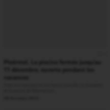
0
Ploërmel. La piscine fermée jusqu'au
11 décembre, ouverte pendant les
vacances
Voila une mauvaise et une bonne nouvelle. La chaudière
de la piscine de Ploërmel est…
28 Novembre 2014