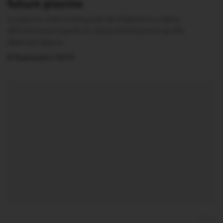
future piscine
La piscine intercommunale de Malestroit a donc
définitivement perdu le statut d’Arlésienne qu’elle
détenait depuis…
8 Septembre 2015
0