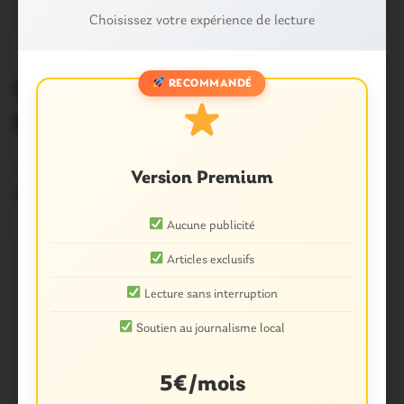
Choisissez votre expérience de lecture
0
RECOMMANDÉ
Questembert. Ce qui va changer à la
piscine
Ouverte il y a quatre ans, la piscine de Questembert est
une vraie réussite.…
Version Premium
4 Juin 2015
Aucune publicité
Articles exclusifs
Lecture sans interruption
Soutien au journalisme local
5€/mois