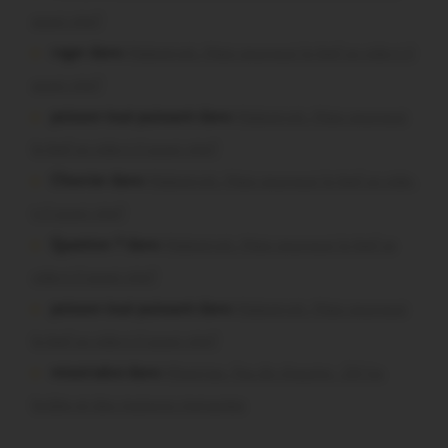
aussi vite?
roger dans
Malestroit. Mais pourquoi le bief se vide-t-il
aussi vite?
poisson tout puissant dans
Malestroit. Mais pourquoi
le bief se vide-t-il aussi vite?
Chevrier dans
Malestroit. Mais pourquoi le bief se vide-
t-il aussi vite?
Question ? dans
Malestroit. Mais pourquoi le bief se
vide-t-il aussi vite?
poisson tout puissant dans
Malestroit. Mais pourquoi
le bief se vide-t-il aussi vite?
missiriakoi dans
Missiriac. Feu de chaume : 24 ha
brûlés et des maisons menacées