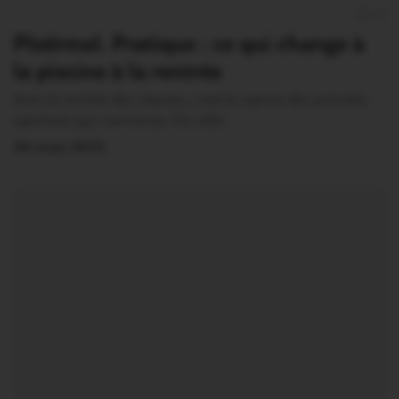
0
Ploërmel. Pratique : ce qui change à
la piscine à la rentrée
Avec la rentrée des classes, c’est la reprise des activités
sportives qui s’annonce. Du côté…
20 Août 2015