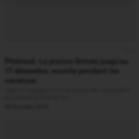
0
Ploërmel. La piscine fermée jusqu’au
11 décembre, ouverte pendant les
vacances
Voila une mauvaise et une bonne nouvelle. La chaudière
de la piscine de Ploërmel est…
28 Novembre 2014