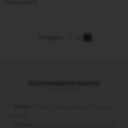
25 Février 2014
Précédent
1
2
3
Commentaires récents
Vous avez la parole !
Plo dans
Malestroit. Mais pourquoi le bief se vide-t-il
aussi vite?
Plo dans
Malestroit. Mais pourquoi le bief se vide-t-il