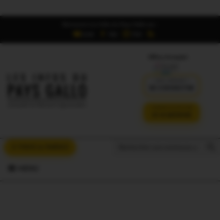
Retrouvez Les Infos du Pays Gallo sur :
6,5K
16K
700
Offres d'emploi
DÉJÀ ABONNÉ ?
SE CONNECTER
VERSION SANS PUB
JE M'ABONNE
Search But
Search
À VOUS LA PAROLE
for:
MENU