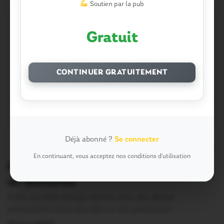
Soutien par la pub
Gratuit
CONTINUER GRATUITEMENT
Déjà abonné ?
Se connecter
0
En continuant, vous acceptez nos conditions d'utilisation
Ce week-end, on plante des fruits et…
on désherbe!
Enfin un week-end qui devrait avoir des allures
printanières voire estivales un peu partout en…