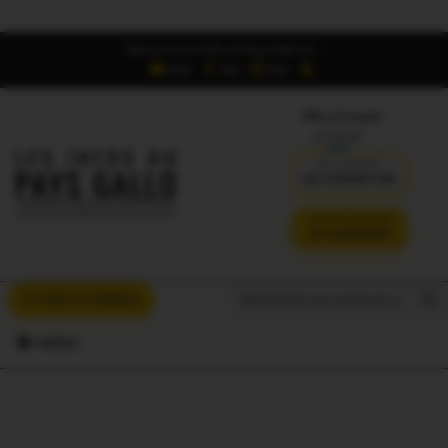
Retrouvez Les Infos du Pays Gallo sur :
6,5K
16K
700
Offres d'emploi
DÉJÀ ABONNÉ ?
SE CONNECTER
VERSION SANS PUB
JE M'ABONNE
Search But
Search
À VOUS LA PAROLE
for:
MENU