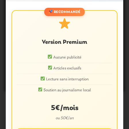
RECOMMANDÉ
Version Premium
Questembert. Les bénévoles à
Aucune publicité
l’assaut des mauvaises herbes
Articles exclusifs
du cimetière
Lecture sans interruption
3 Juin 2015
0
Soutien au journalisme local
5€/mois
ou 50€/an