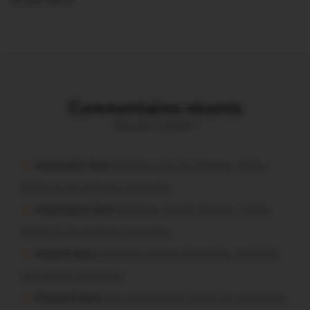
15 Juin 2013
Commentaires récents
Vous avez la parole !
missiriakoi dans
Missiriac. Feu de chaume : 24 ha
brûlés et des maisons menacées
missiriacois dans
Missiriac. Feu de chaume : 24 ha
brûlés et des maisons menacées
motard dans
Morbihan. Risque d’incendie : les forêts
sous haute protection
Pressard dans
Pays de Ploërmel. Toutes les communes