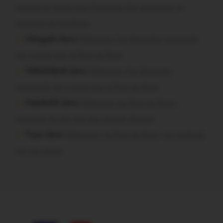
signent la charte pour l’inclusion des personnes en
situation de handicap
infosgallo dans
Malestroit. Ces bénévoles normands
ont craqué pour le Pont du Rock
VERONIQUE dans
Malestroit. Ces bénévoles
normands ont craqué pour le Pont du Rock
Dedelle56 dans
Malestroit. Au Pont du Rock :
comment ils ont vécu leur premier festival
Tryan dans
Malestroit. Au Pont du Rock : un vendredi
soir sur scène