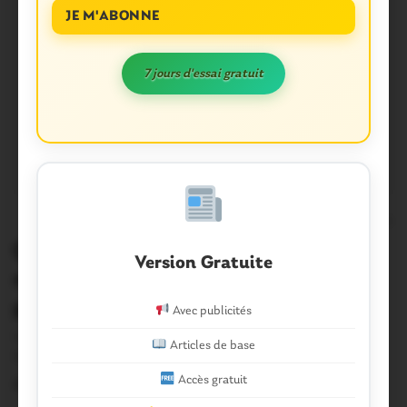
JE M'ABONNE
7 jours d'essai gratuit
6
Questembert. Cimetière : faut-il
Version Gratuite
mettre le « zéro phyto » entre
parenthèses?
Avec publicités
Les mauvaises herbes sont sans doute venues à bout de
Articles de base
l’expérience d’entretien du cimetière selon…
Accès gratuit
2 Septembre 2014