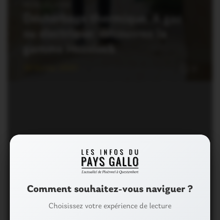
NON CLASSÉ
Désherbage thermique. A gaz
ou électrique: découvrez la
gamme Hozelock
18 Février 2021
0
OUST À BROCÉLIANDE
Missiriac. Comment désherber
Comment souhaitez-vous naviguer ?
sans pesticides
Choisissez votre expérience de lecture
28 Mars 2018
1