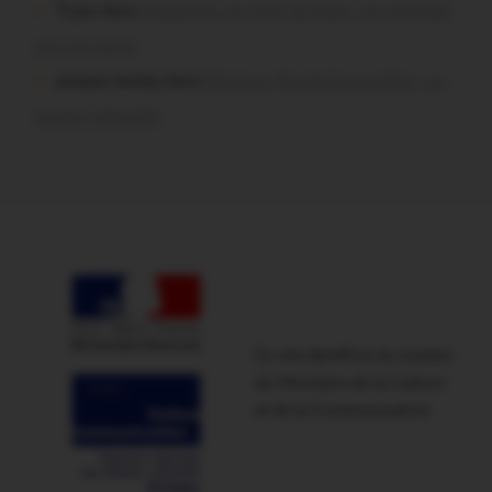
Tryan dans
Malestroit. Au Pont du Rock : un vendredi
soir sur scène
jacques boulay dans
Damgan. Feu de broussailles : un
mineur interpellé
Ce site bénéficie du soutien
du Ministère de la Culture
et de la Communication