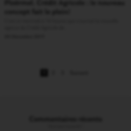
Ploërmel. Crédit Agricole : le nouveau
concept fait le plein!
C’est ce mercredi à 14 heures que s’ouvrait la nouvelle
agence du Crédit Agricole de…
20 Décembre 2017
1
2
3
Suivant
Commentaires récents
Vous avez la parole !