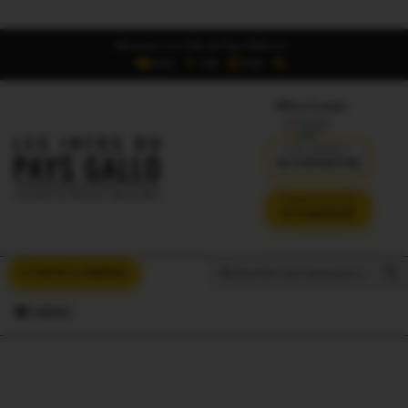
Retrouvez Les Infos du Pays Gallo sur :
6,5K
16K
700
Offres d'emploi
DÉJÀ ABONNÉ ?
SE CONNECTER
VERSION SANS PUB
JE M'ABONNE
Search But
Search
À VOUS LA PAROLE
for:
MENU