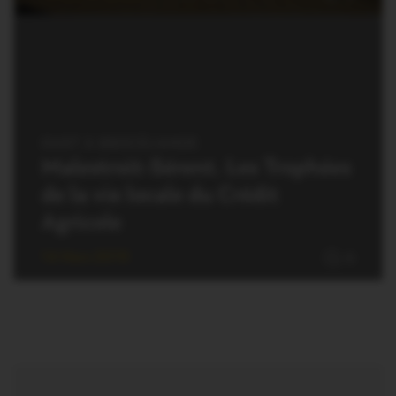
OUST À BROCÉLIANDE
Malestroit-Sérent. Les Trophées
de la vie locale du Crédit
Agricole
14 Mars 2019
0