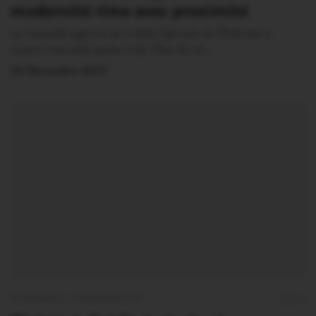
modernité rime avec proximité
La nouvelle agence du Crédit Agricole de Ploërmel a
ouvert mercredi après-midi. Plus de six…
22 Décembre 2017
PLOËRMEL COMMUNAUTÉ
0