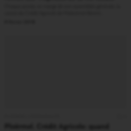
Chaque année, en marge de son assemblée générale, la
caisse du Crédit Agricole de Malestroit-Sérent…
9 Février 2018
PLOËRMEL COMMUNAUTÉ
0
Ploërmel. Crédit Agricole: quand