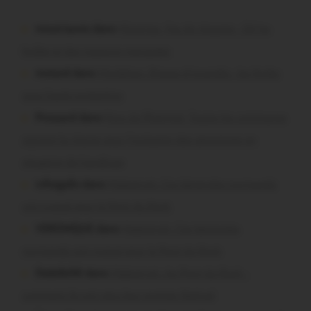
missiriacois dans
Missiriac. Feu de chaume : 24 ha
brûlés et des maisons menacées
motard dans
Morbihan. Risque d’incendie : les forêts
sous haute protection
Pressard dans
Pays de Ploërmel. Toutes les communes
signent la charte pour l’inclusion des personnes en
situation de handicap
infosgallo dans
Malestroit. Ces bénévoles normands
ont craqué pour le Pont du Rock
VERONIQUE dans
Malestroit. Ces bénévoles
normands ont craqué pour le Pont du Rock
Dedelle56 dans
Malestroit. Au Pont du Rock :
comment ils ont vécu leur premier festival