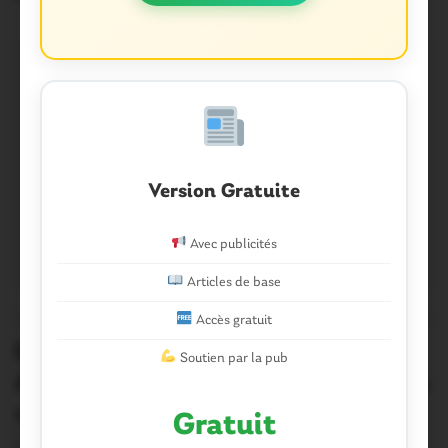
Version Gratuite
Avec publicités
Articles de base
QUESTEMBERT COMMUNAUTÉ
0
Accès gratuit
Questembert-Malansac. Le crédit
Soutien par la pub
Agricole a distribué ses trophées de la
vie locale
Gratuit
La remise des prix des trophées de la vie locale du Crédit