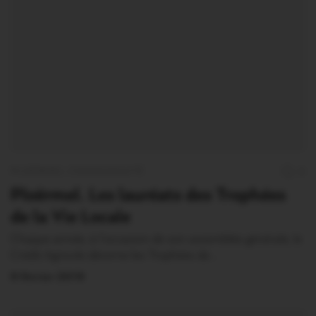
PLOËRMEL COMMUNAUTÉ
0
Ploërmel. Les lauréats des Trophées
de la Vie Locale
Chaque année, à l’occasion de son assemblée générale, le
Crédit Agricole décerne les Trophées de…
9 Février 2019