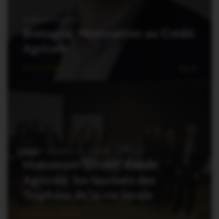
THÉMATIQUES
Bretagne. Nomination au Crédit
Agricole
9 Avril 2021
0
OUST À BROCÉLIANDE
Malestroit-Sérent. Crédit
Agricole: les lauréats des
Trophées de la vie locale
14 Février 2020
0