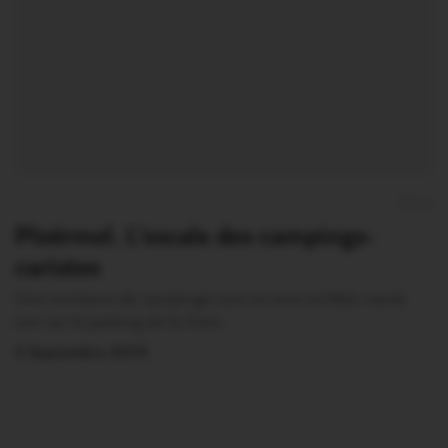
0
Ploërmel. L’escale des campings-
caristes
Une trentaine de campings-cars se sont arrêtés mardi
soir sur le parking de la Gare…
2 Septembre 2015