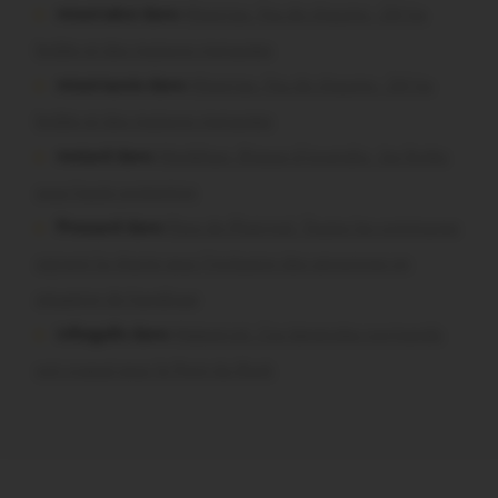
missiriakoi dans
Missiriac. Feu de chaume : 24 ha
brûlés et des maisons menacées
missiriacois dans
Missiriac. Feu de chaume : 24 ha
brûlés et des maisons menacées
motard dans
Morbihan. Risque d’incendie : les forêts
sous haute protection
Pressard dans
Pays de Ploërmel. Toutes les communes
signent la charte pour l’inclusion des personnes en
situation de handicap
infosgallo dans
Malestroit. Ces bénévoles normands
ont craqué pour le Pont du Rock