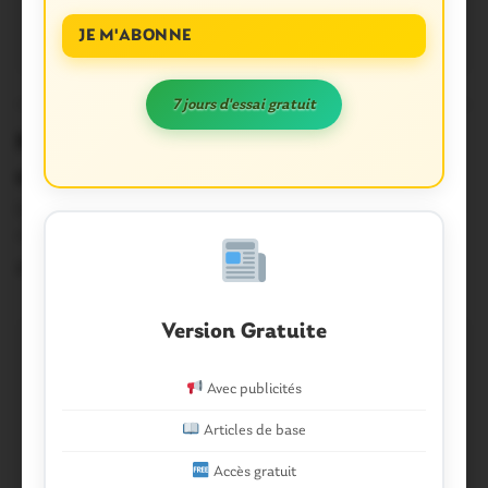
JE M'ABONNE
7 jours d'essai gratuit
PAYS DE MALESTROIT
41
Malestroit. Un Pardon des campings-
cars en préparation
Est-ce le fait que cette année, la balade de la madone des
motards arrive à…
2 Août 2017
Version Gratuite
Avec publicités
Articles de base
Accès gratuit