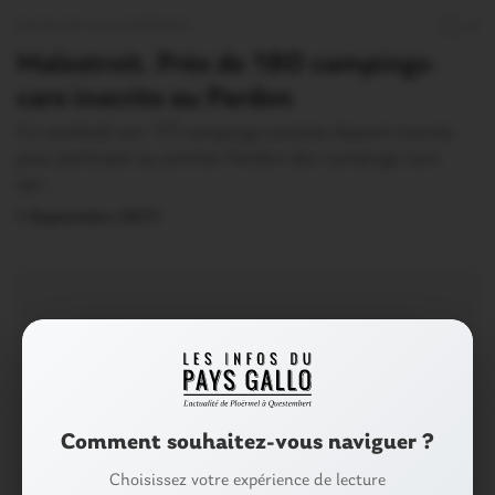
PAYS DE MALESTROIT
0
Malestroit. Près de 180 campings-
cars inscrits au Pardon
Ce vendredi soir, 177 campings-caristes étaient inscrits
pour participer au premier Pardon des campings-cars
qui…
1 Septembre 2017
Comment souhaitez-vous naviguer ?
Choisissez votre expérience de lecture