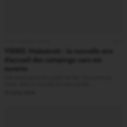
OUST À BROCÉLIANDE
0
VIDEO. Malestroit : la nouvelle aire
d’accueil des campings-cars est
ouverte
Cela faisait partie des projets de l’été. Chose promise,
chose…faite. La nouvelle aire d’accueil des…
15 Juillet 2016