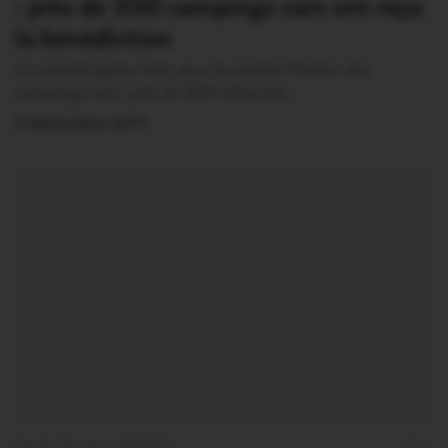
: près de 200 campings cars ont reçu
la bénédiction
Ce samedi après midi, pour le premier Pardon des
campings cars, près de 200 véhicules…
2 Septembre 2017
PAYS DE MALESTROIT