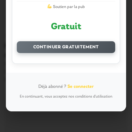
Soutien par la pub
Gratuit
OUST À BROCÉLIANDE
1
Malestroit. Campings-cars : les
CONTINUER GRATUITEMENT
réponses à la question
Nous vous avons invités à exprimer votre avis sur la
présence massive des campings-cars à…
7 Juin 2017
Déjà abonné ?
Se connecter
En continuant, vous acceptez nos conditions d'utilisation