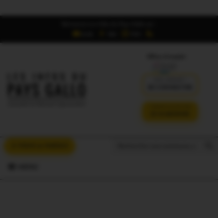
Retrouvez Les Infos du Pays Gallo sur :
6,5K
16K
700
Offres d'emploi
DÉJÀ ABONNÉ ?
SE CONNECTER
VERSION SANS PUB
JE M'ABONNE
Search But
Search
À VOUS LA PAROLE
for:
MENU