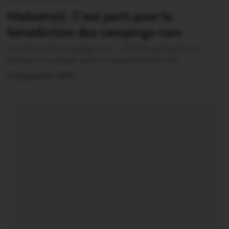
1
Malestroit. C’est parti pour la
bénédiction des campings-cars
Un champ de campings-cars… C’est le spectacle que
donnait ce samedi matin le rassemblement de…
2 Septembre 2017