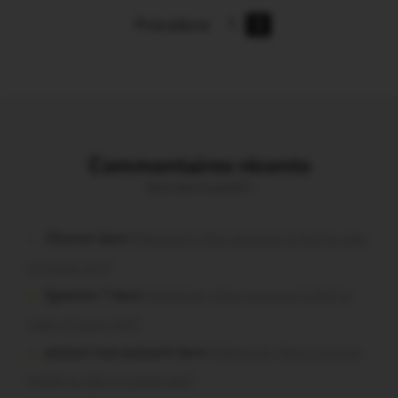
Précédent
1
2
Commentaires récents
Vous avez la parole !
Chevrier dans
Malestroit. Mais pourquoi le bief se vide-
t-il aussi vite?
Question ? dans
Malestroit. Mais pourquoi le bief se
vide-t-il aussi vite?
poisson tout puissant dans
Malestroit. Mais pourquoi
le bief se vide-t-il aussi vite?