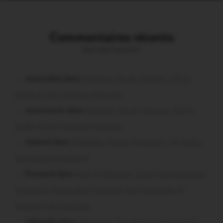
Commentaires récents
Vous avez la parole !
missiriakoi dans
Missiriac. Feu de chaume : 24 ha
brûlés et des maisons menacées
missiriacois dans
Missiriac. Feu de chaume : 24 ha
brûlés et des maisons menacées
motard dans
Morbihan. Risque d’incendie : les forêts
sous haute protection
Pressard dans
Pays de Ploërmel. Toutes les communes
signent la charte pour l’inclusion des personnes en
situation de handicap
infosgallo dans
Malestroit. Ces bénévoles normands