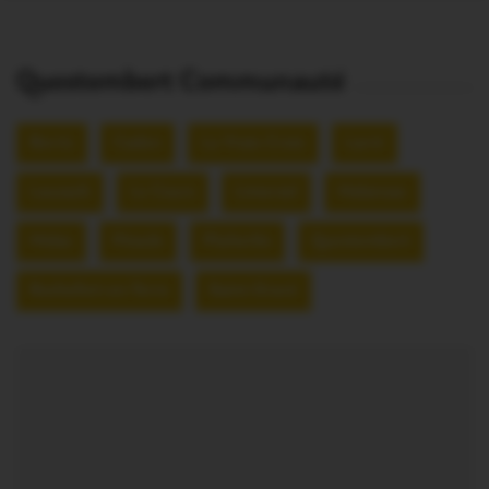
Questembert Communauté
Berric
Caden
La Vraie-Croix
Larré
Lauzach
Le Cours
Limerzel
Malansac
Molac
Péaule
Pluherlin
Questembert
Rochefort-en-Terre
Saint-Gravé