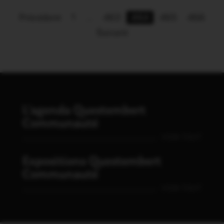
Précédent
1
…
463
464
465
466
Suivant
L'agenda Questembert
Communauté
VOIR TOUT
Expositions Questembert
Communauté
VOIR TOUT