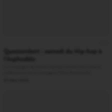
0
Questembert : samedi du Hip-hop à
l’Asphodèle
La Compagnie de Danse Hip-hop Univers Pyro avec la
colaboration de la compagnie Tribus Sweetsushi…
27 Mars 2014