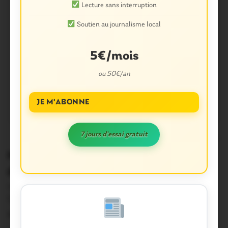
Lecture sans interruption
Soutien au journalisme local
5€/mois
ou 50€/an
JE M'ABONNE
7 jours d'essai gratuit
0
Municipales. les résultats du canton
de Questembert
Voici les résultats des commues du canton de
Questembert : Berric : cliquez ici Le…
24 Mars 2014