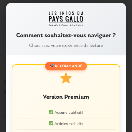
Comment souhaitez-vous naviguer ?
Choisissez votre expérience de lecture
RECOMMANDÉ
0
VIDEO. A Questembert, le maire
sortant mis en ballotage
Version Premium
C’est une surprise. A Questembert, la liste du maire
sortant Paul Paboeuf a été mise…
Aucune publicité
24 Mars 2014
Articles exclusifs