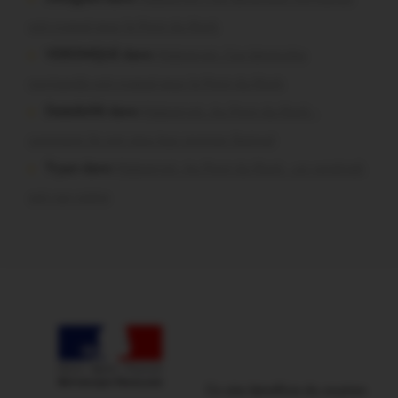
ont craqué pour le Pont du Rock
VERONIQUE dans
Malestroit. Ces bénévoles
normands ont craqué pour le Pont du Rock
Dedelle56 dans
Malestroit. Au Pont du Rock :
comment ils ont vécu leur premier festival
Tryan dans
Malestroit. Au Pont du Rock : un vendredi
soir sur scène
Ce site bénéficie du soutien