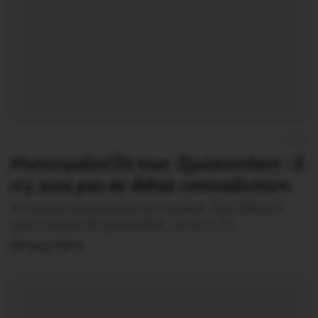
0
Municipales/2è tour. Questembert : il
n’y aura pas de débat contradictoire
Au moment de proclamer les résultats, Paul Paboeuf,
maire sortant de Questembert, arrivé en 2è…
26 Mars 2014