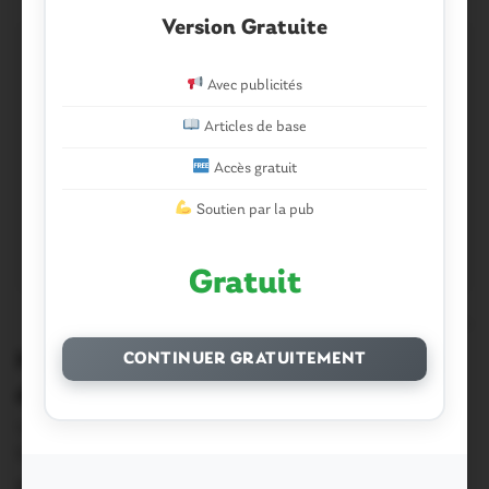
Version Gratuite
Avec publicités
Articles de base
Accès gratuit
Soutien par la pub
Gratuit
0
Municipales. les résultats du canton
CONTINUER GRATUITEMENT
de Rochefort-en-Terre
Voici les résultats des communes du canton de
Rochefort-En-Terre : Caden : cliquez ici Limerzel…
24 Mars 2014