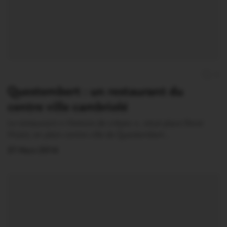
0
Questembert : un restaurant du
centre ville cambriolé
Le restaurant « Histoire de crêpes », situé place René
Mulot, en plein centre ville de Questembert…
27 Mars 2014