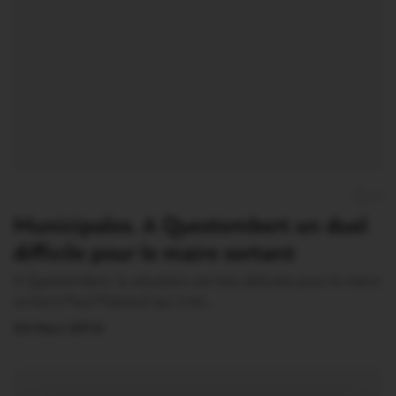
0
Municipales. A Questembert un duel
difficile pour le maire sortant
A Questembert, la situation est très délicate pour le maire
sortant Paul Paboeuf qui s’est…
24 Mars 2014