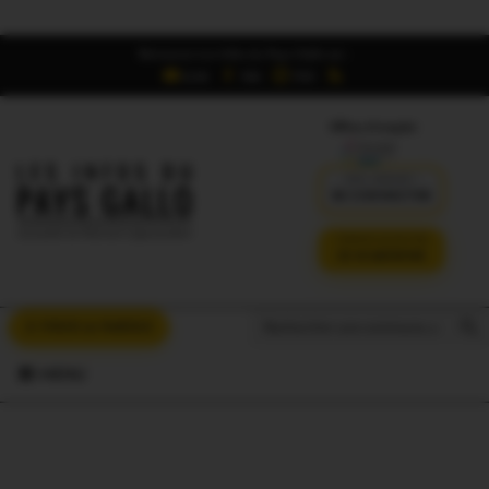
Retrouvez Les Infos du Pays Gallo sur :
6,5K
16K
700
Offres d'emploi
DÉJÀ ABONNÉ ?
SE CONNECTER
VERSION SANS PUB
JE M'ABONNE
Search But
Search
À VOUS LA PAROLE
for:
MENU