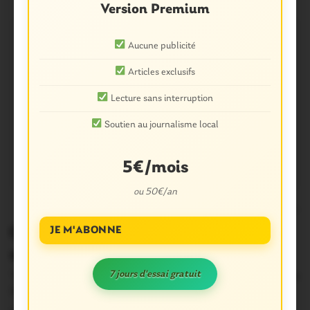
Version Premium
Aucune publicité
Articles exclusifs
Lecture sans interruption
Soutien au journalisme local
5€/mois
ou 50€/an
0
CINEMA. Sur vos écrans cette
JE M'ABONNE
semaine
7 jours d'essai gratuit
Trois films en sortie nationale cette semaine au cinélac de
Ploermel dont La French qui…