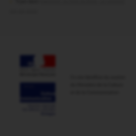
Tryan dans
Malestroit. Au Pont du Rock : un vendredi
soir sur scène
Ce site bénéficie du soutien
du Ministère de la Culture
et de la Communication