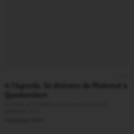
0
A l’Agenda. Se distraire de Ploërmel à
Questembert
Il y a bien sur le téléthon, ce week-end, mais pas
seulement. Il y a…
4 Décembre 2014