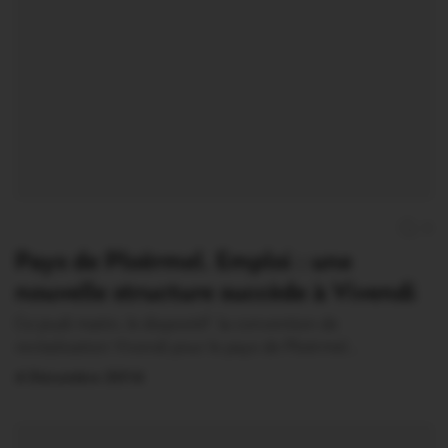
0
Pays de Ploërmel. Emploi : une
nouvelle structure succède à Vivendi
Ce jeudi matin, le dispositif la convention de
revitalisation Vivendi pour le pays de Ploërmel…
4 Décembre 2014