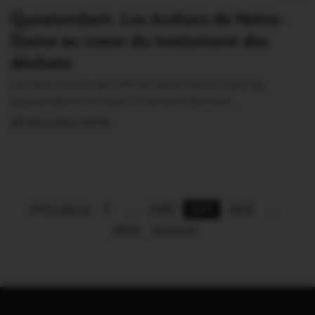
Questembert. Les écoliers de Notre-
Dame au coeur du traitement des
déchets
Les deux classes de CM1 de l’école Notre Dame de
Questembert ont visité, la semaine dernière,…
30 Novembre 2014
Précédent
1
…
440
441
442
…
466
Suivant