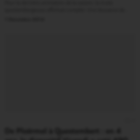
Pour la dernière animation de la saison, la truite
questembergeoise affichait complet. Une douzaine de…
1 Décembre 2014
0
De Ploërmel à Questembert : en 4