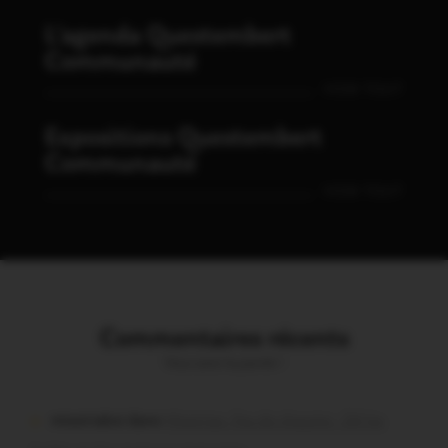
L'agenda Questembert
Communauté
VOIR TOUT
Expositions Questembert
Communauté
VOIR TOUT
Commentaires récents
Vous avez la parole !
missiriakoi dans
Missiriac. Feu de chaume : 24 ha