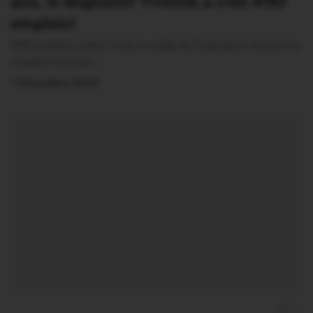
ans, le dispositif Vivendi a créé 490
emplois!
490 emplois créés! Voila le solde de l’opération lancée il y
a quatre ans par…
1 Décembre 2014
0