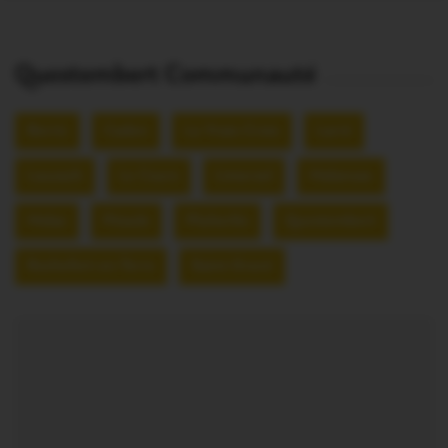
Questembert Communauté
Berric
Caden
La Vraie-Croix
Larré
Lauzach
Le Cours
Limerzel
Malansac
Molac
Péaule
Pluherlin
Questembert
Rochefort-en-Terre
Saint-Gravé