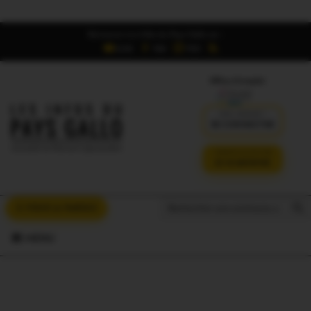
Retrouvez Les Infos du Pays Gallo sur :
6,5K
16K
700
Offres d'emploi
DÉJÀ ABONNÉ ?
SE CONNECTER
VERSION SANS PUB
JE M'ABONNE
Search But
Search
À VOUS LA PAROLE
for:
MENU