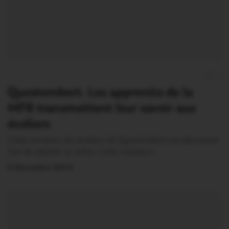
1
Questembert. Les apprentis de la
MFR transmettent leur savoir aux
écoliers
Cette semaine, les écoliers de Questembert ont découvert
l’art de planter un arbre. Cette initiation…
5 Décembre 2014