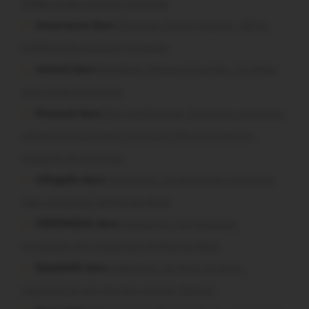
brûlés et des maisons menacées
missiriacois dans
Missiriac. Feu de chaume : 24 ha
brûlés et des maisons menacées
motard dans
Morbihan. Risque d’incendie : les forêts
sous haute protection
Pressard dans
Pays de Ploërmel. Toutes les communes
signent la charte pour l’inclusion des personnes en
situation de handicap
infosgallo dans
Malestroit. Ces bénévoles normands
ont craqué pour le Pont du Rock
VERONIQUE dans
Malestroit. Ces bénévoles
normands ont craqué pour le Pont du Rock
Dedelle56 dans
Malestroit. Au Pont du Rock :
comment ils ont vécu leur premier festival