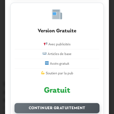
Version Gratuite
Avec publicités
Articles de base
Accès gratuit
Soutien par la pub
0
Questembert. En images : la remise
Gratuit
des récompenses du prix d’expression
écrite :
Comme nous avons eu l’occasion de l’écrire, Constance
CONTINUER GRATUITEMENT
Boyer, fille de Cécile Boyer, adjointe au…