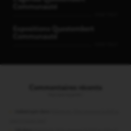
Communauté
VOIR TOUT
Expositions Questembert
Communauté
VOIR TOUT
Commentaires récents
Vous avez la parole !
malestroyen dans
Malestroit. Mais pourquoi le bief se
vide-t-il aussi vite?
Job dans
Malestroit. Mais pourquoi le bief se vide-t-il