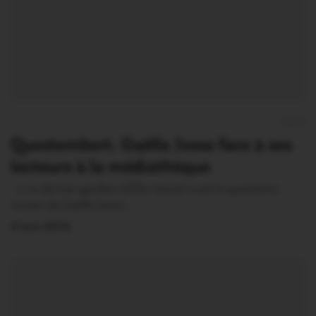
0
Questembert. Gaëlle Josse face à ses
lecteurs à la médiathèque
« Le dernier gardien d’Ellis Island » est le quatrième
roman de Gaëlle Josse…
4 Juin 2015