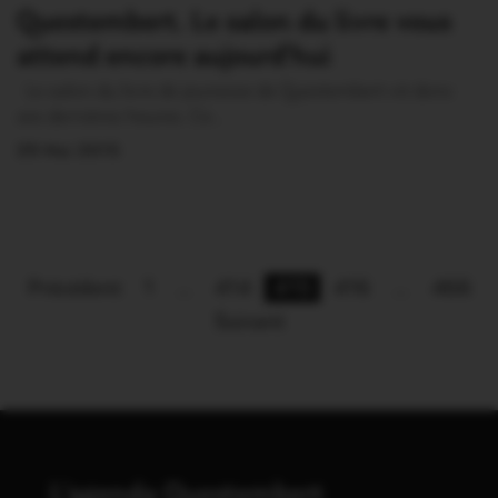
Questembert. Le salon du livre vous
attend encore aujourd’hui
Le salon du livre de jeunesse de Questembert vit donc
ses dernières heures. Ce…
29 Mai 2015
Précédent
1
…
414
415
416
…
466
Suivant
L'agenda Questembert