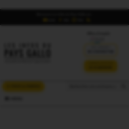
Retrouvez Les Infos du Pays Gallo sur :
6,5K
16K
700
Offres d'emploi
DÉJÀ ABONNÉ ?
SE CONNECTER
VERSION SANS PUB
JE M'ABONNE
Search But
Search
À VOUS LA PAROLE
for:
MENU