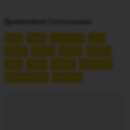
Questembert Communauté
Berric
Caden
La Vraie-Croix
Larré
Lauzach
Le Cours
Limerzel
Malansac
Molac
Péaule
Pluherlin
Questembert
Rochefort-en-Terre
Saint-Gravé