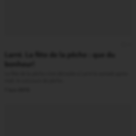
0
Larré. La fête de la pêche : que du
bonheur!
La fête de la pêche s’est déroulée à Larré le samedi après-
midi. le concours de pêche…
7 Juin 2015