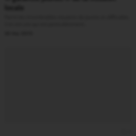
locale
Parmi les innombrables situation de jeunes en difficultés,
il en est une qui est particulièrement…
30 Mai 2015
0