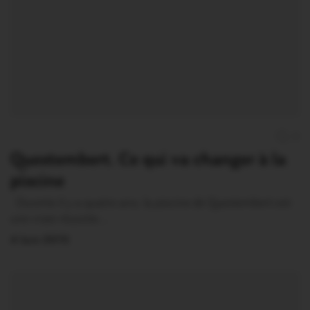
0
Questembert. Ce qui va changer à la
piscine
Ouverte il y a quatre ans, la piscine de Questembert est
une vraie réussite.…
4 Juin 2015