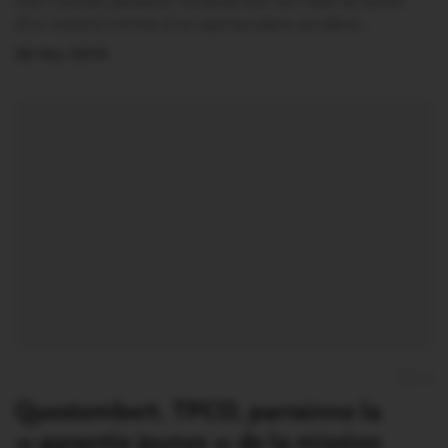
Des craintes pesaient vendredi soir sur l’état de santé
d’un motard victime d’un spectaculaire accident…
30 Mai 2015
0
Questembert. TPCO, parrainne la
« garantie jeunes » de la mission