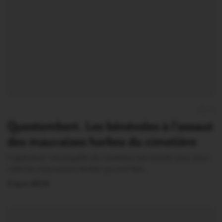
0
Questembert. Les bénévoles à l’assaut
des mauvaises herbes du cimetière
L’opération reconquête du cimetière est lancée avec pour
cible les mauvaises herbes qui ont fait…
3 Juin 2015