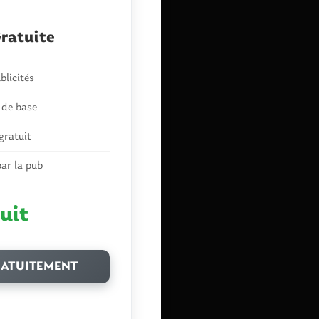
ratuite
blicités
 de base
gratuit
ar la pub
uit
in
ATUITEMENT