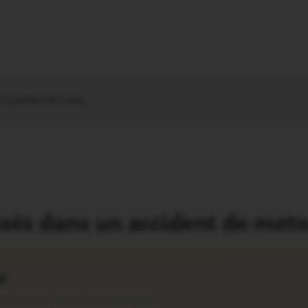
n accident de moto
ssés dans un accident de mot
é
ofitez d’une lecture sans interruption