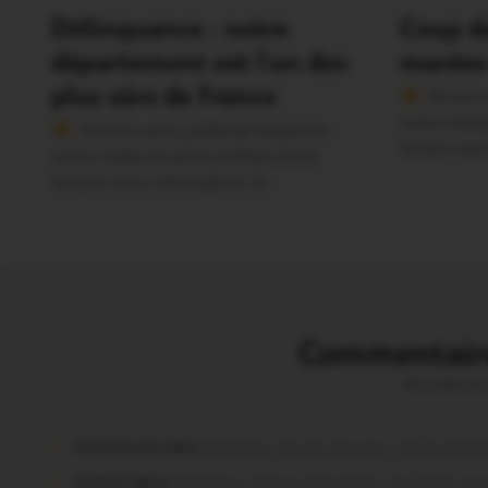
Délinquance : notre
Coup de
département est l’un des
marées 
plus sûrs de France
Version 
notre média
Version sans publicité Soutenez
lecture san
notre média local et profitez d’une
lecture sans interruption Je…
Commentaire
Vous avez la 
missiriacois dans
Missiriac. Feu de chaume : 24 ha brûl
motard dans
Morbihan. Risque d’incendie : les forêts so