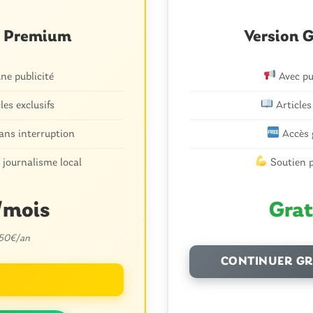
n Premium
Version G
e publicité
Avec pu
les exclusifs
Articles
ans interruption
Accès 
 journalisme local
Soutien p
E-mail
*
/mois
Grat
 50€/an
 nom, mon e-mail et mon site dans le navigateur pour mon procha
CONTINUER GR