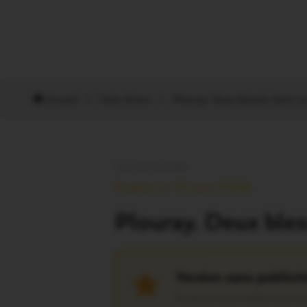
Accueil
/
Faits divers
/
Plouray. Deux blessés dans u
FAITS DIVERS
Publié Le 10 Juin 2026
Plouray. Deux ble
Version sans publicit
Soutenez notre média local et pr