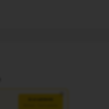
o
×
JE M’ABONNE
5€/mois – 7 jours gratuits