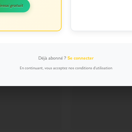
'essai gratuit
t pour réduire les indésirables.
En savoir plus sur la façon dont les données de
Déjà abonné ?
Se connecter
En continuant, vous acceptez nos conditions d'utilisation