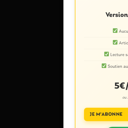
Versio
Aucun
Artic
Lecture s
Soutien au
Nom
*
5€
ou
Enregistrer mon
commentaire.
JE M'ABONNE