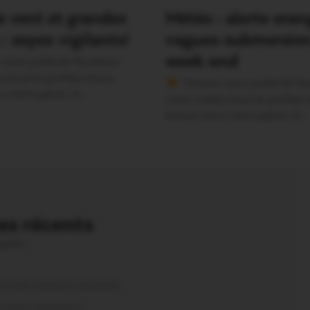
 vent et grandes
Météo : alerte ora
: soyez vigilants!
vagues-submersion
week-end
sans publicité Soutenez
 local et profitez d’une
Version sans publicité So
s interruption Je…
notre média local et profitez
lecture sans interruption Je…
s récents
parole !
és et des maisons menacées
us haute protection