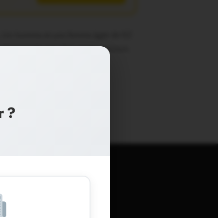
ray. Un homme et une femme âgée de 62
 été engagés pour leur porter secours.
r ?