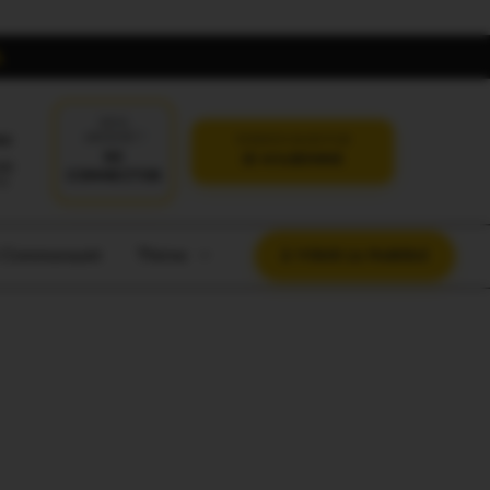
DÉJÀ
oi
ABONNÉ ?
VERSION SANS PUB
SE
JE M'ABONNE
CONNECTER
t Communauté
Thème
À VOUS LA PAROLE