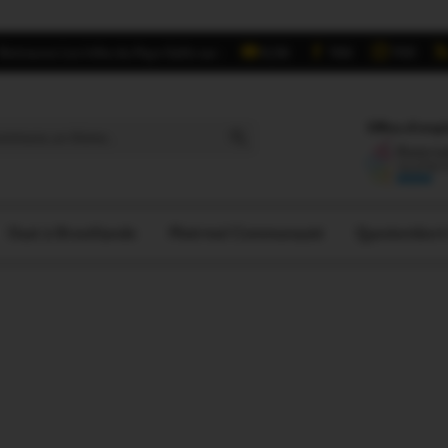
Retrouvez Les Infos du Pays Gallo sur :
6,5K
16K
700
Search Button
Offres d'empl
Oust à Brocéliande
Ploërmel Communauté
Questember