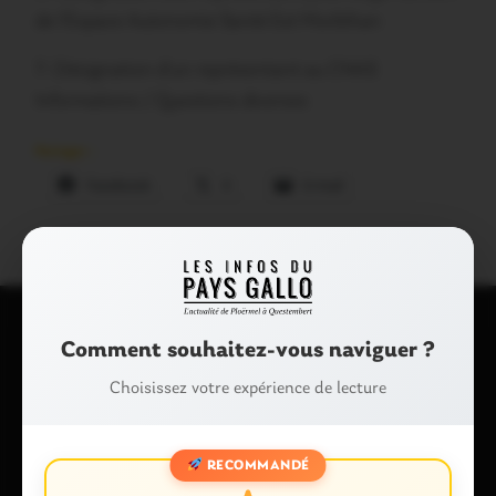
de l’Espace Autonomie Santé Est Morbihan
7- Désignation d’un représentant au CNAS
Informations / Questions diverses
Partager :
Facebook
X
E-mail
Comment souhaitez-vous naviguer ?
Laisser un commentaire
Choisissez votre expérience de lecture
Votre adresse e-mail ne sera pas publiée.
Les champs
obligatoires sont indiqués avec
*
Commentaire
*
RECOMMANDÉ