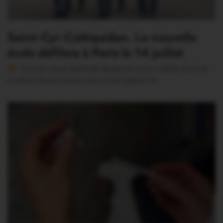
Saint-Cyr-Coëtquidan. La nouvelle
école défilera à Paris le 14 juillet
Version sans publicité Soutenez notre média local et
profitez d’une lecture sans interruption Je…