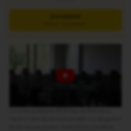
JE M’ABONNE
5€/mois – 7 jours gratuits
Le comité syndical du PETR-Pays de Ploërmel se
réunit ce mercredi soir pour procéder à la désignation
de son nouveau bureau. Gaëlle Stricot, présidente