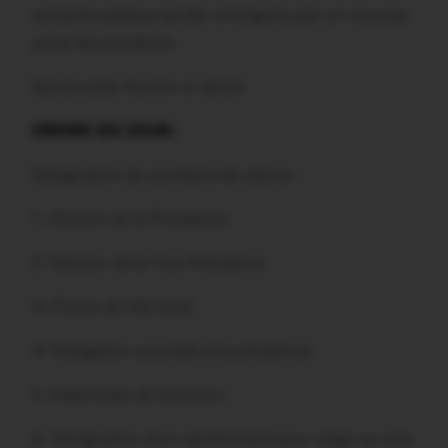
sortante explique qu’elle ne briguera pas un nouveau
poste de présidente.
Suivez cette réunion en direct.
ORDRE DU JOUR:
Désignation du secrétaire de séance
1- Election de la Présidence
2- Election de la Vice-Présidence
3- Charte de l’élu local
4- Délégation accordée à la présidence
5- Indemnités de fonctions
6- Désignation d’un représentant pour siéger au sein