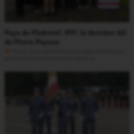
Pays de Ploërmel. IPP: la dernière AG
de Pierre Payoux
Version sans publicité Soutenez notre média local et
profitez d’une lecture sans interruption Je…