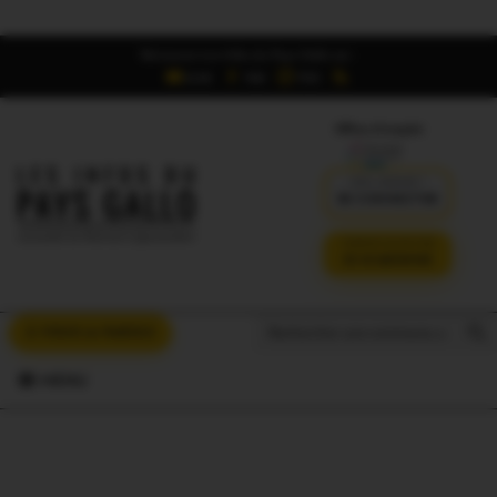
Retrouvez Les Infos du Pays Gallo sur :
6,5K
16K
700
Offres d'emploi
DÉJÀ ABONNÉ ?
SE CONNECTER
VERSION SANS PUB
JE M'ABONNE
Search But
Search
À VOUS LA PAROLE
for:
MENU