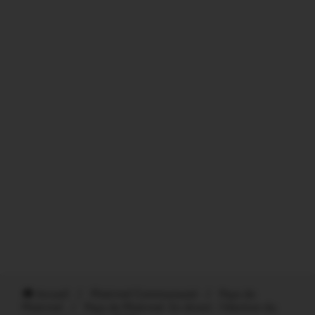
Accueil
/
Ploërmel Communauté
/
Pays de
Ploërmel
/
Pays de Ploërmel. En direct : l’élection du