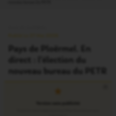
nouveau bureau du PETR
PAYS DE PLOËRMEL
Publié Le 27 Mai 2026
Pays de Ploërmel. En
direct : l’élection du
nouveau bureau du PETR
×
Version sans publicité
Soutenez notre média local et profitez d’une lecture sans
interruption