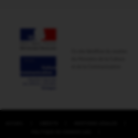
Ce site bénéficie du soutien
du Ministère de la Culture
et de la Communication
ACCUEIL
CRÉDITS
MENTIONS LÉGALES
POLITIQUE DE COOKIES (UE)