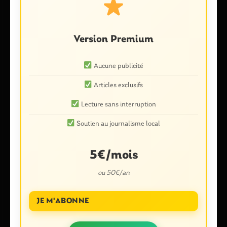
Version Premium
Aucune publicité
Articles exclusifs
Lecture sans interruption
Nom
*
Soutien au journalisme local
5€/mois
E-mail
*
ou 50€/an
JE M'ABONNE
Enregistrer mon nom, mon e-mail et mon site dans le