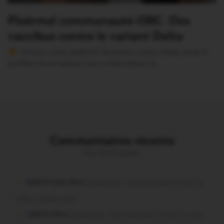
Ploërmel communauté-OBC. Des
vaccibus contre le variant Delta
Version sans publicité Soutenez notre média local et
profitez d’une lecture sans interruption Je…
Commentaires récents
Vous avez la parole !
malestroyen dans
Malestroit. Mais pourquoi le bief se
vide-t-il aussi vite?
Lalame dans
Malestroit. Mais pourquoi le bief se vide-