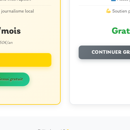
 journalisme local
Soutien p
/mois
Grat
 50€/an
CONTINUER GR
'essai gratuit