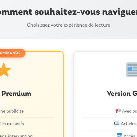
mment souhaitez-vous navigue
Choisissez votre expérience de lecture
SAMEDI 24 SEPTEMBRE
OMMANDÉ
n Premium
Version G
e publicité
Avec pu
les exclusifs
Articles
ans interruption
Accès 