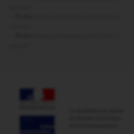
aussi vite?
Plo dans
Malestroit. Mais pourquoi le bief se vide-t-il
aussi vite?
Plo dans
Malestroit. Mais pourquoi le bief se vide-t-il
aussi vite?
Ce site bénéficie du soutien
du Ministère de la Culture
et de la Communication