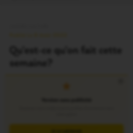
LOISIRS-CULTURE
Publié Le 8 Août 2022
Qu’est-ce qu’on fait cette
semaine?
×
Version sans publicité
Soutenez notre média local et profitez d’une lecture sans
interruption
JE M’ABONNE