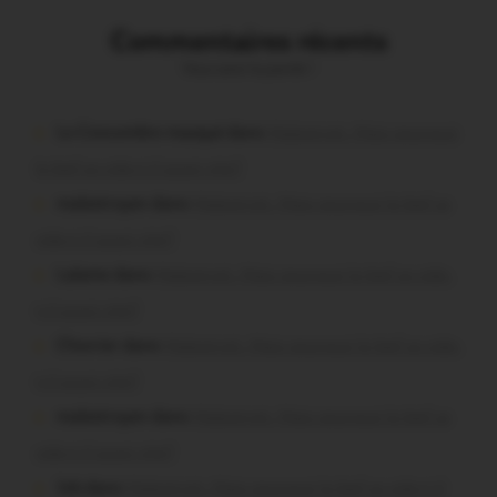
Commentaires récents
Vous avez la parole !
Le Concombre masqué dans
Malestroit. Mais pourquoi
le bief se vide-t-il aussi vite?
malestroyen dans
Malestroit. Mais pourquoi le bief se
vide-t-il aussi vite?
Lalame dans
Malestroit. Mais pourquoi le bief se vide-
t-il aussi vite?
Chevrier dans
Malestroit. Mais pourquoi le bief se vide-
t-il aussi vite?
malestroyen dans
Malestroit. Mais pourquoi le bief se
vide-t-il aussi vite?
Job dans
Malestroit. Mais pourquoi le bief se vide-t-il