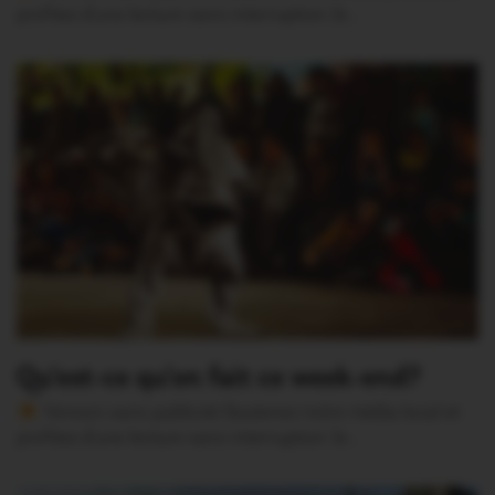
profitez d’une lecture sans interruption Je…
Qu’est-ce qu’on fait ce week-end?
Version sans publicité Soutenez notre média local et
profitez d’une lecture sans interruption Je…