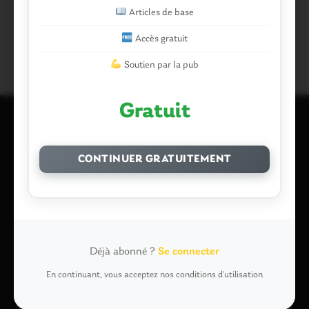
Partager :
Articles de base
Facebook
X
E-mail
Accès gratuit
Soutien par la pub
Gratuit
Laisser un commentaire
CONTINUER GRATUITEMENT
Votre adresse e-mail ne sera pas publiée.
Les champs
obligatoires sont indiqués avec
*
Commentaire
*
Déjà abonné ?
Se connecter
En continuant, vous acceptez nos conditions d'utilisation