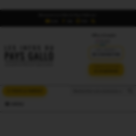
Retrouvez Les Infos du Pays Gallo sur :
6,5K
16K
700
Offres d'emploi
DÉJÀ ABONNÉ ?
SE CONNECTER
VERSION SANS PUB
JE M'ABONNE
Search But
Search
À VOUS LA PAROLE
for:
MENU