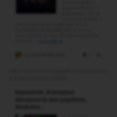
https://www.lesinfosdupaysgallo.com/agenda/missir
iac-le-ptit-marche-du-mercredi/