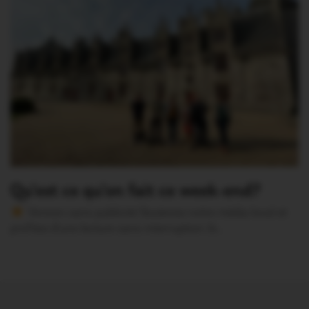
Qu’est ce qu’on fait ce week-end?
Version sans publicité Soutenez notre média local et
profitez d’une lecture sans interruption Je…