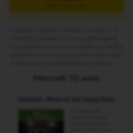
5€/mois – 7 jours gratuits
En dépit des conditions climatiques anxiogènes -et
notamment la perspective d’une nouvelle vague de
fortes chaleurs- il y a pas mal de rendez-vous festifs à
l’agenda de cette semaine qui précède le week-end du
15 août lui-aussi très chargé. Petit tour d’horizon…
Mercredi 10 août: