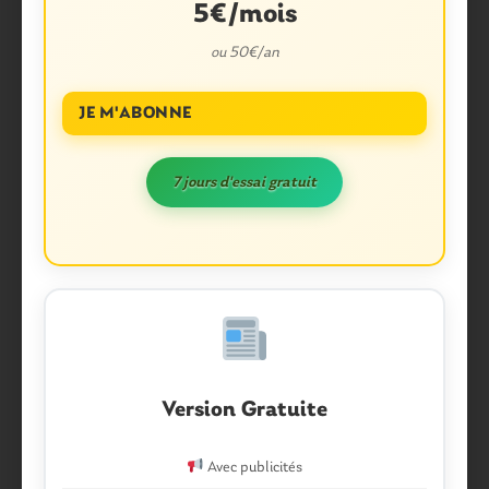
5€/mois
ou 50€/an
JE M'ABONNE
7 jours d'essai gratuit
A VENIR: le programme du
Version Gratuite
week-end du 15 août
Avec publicités