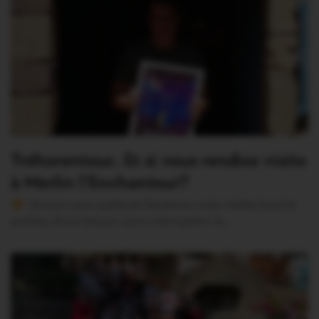
Tréhorenteuc. Et si vous rendiez visite
à Merlin l’Enchanteur?
Version sans publicité Soutenez notre média local et
profitez d’une lecture sans interruption Je…