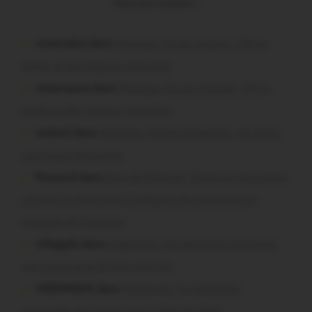
Vous avez la parole !
missiriakoi dans
Missiriac. Feu de chaume : 24 ha
brûlés et des maisons menacées
missiriacois dans
Missiriac. Feu de chaume : 24 ha
brûlés et des maisons menacées
motard dans
Morbihan. Risque d’incendie : les forêts
sous haute protection
Pressard dans
Pays de Ploërmel. Toutes les communes
signent la charte pour l’inclusion des personnes en
situation de handicap
infosgallo dans
Malestroit. Ces bénévoles normands
ont craqué pour le Pont du Rock
VERONIQUE dans
Malestroit. Ces bénévoles
normands ont craqué pour le Pont du Rock