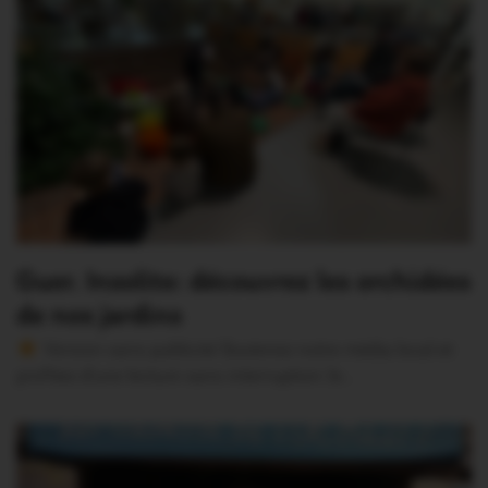
Guer. Insolite: découvrez les orchidées
de nos jardins
Version sans publicité Soutenez notre média local et
profitez d’une lecture sans interruption Je…