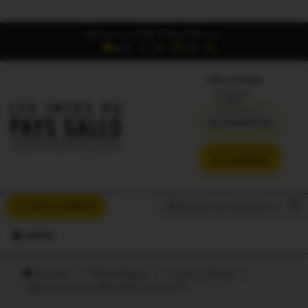
Retrouvez Les Infos du Pays Gallo sur :
6,5K
16K
700
Offres d'emploi
DÉJÀ ABONNÉ ?
SE CONNECTER
VERSION SANS PUB
JE M'ABONNE
Search But
Search
À VOUS LA PAROLE
for:
MENU
Accueil
/
Thématiques
/
Loisirs-culture
/
Qu’est-ce qu’on fait cette semaine?