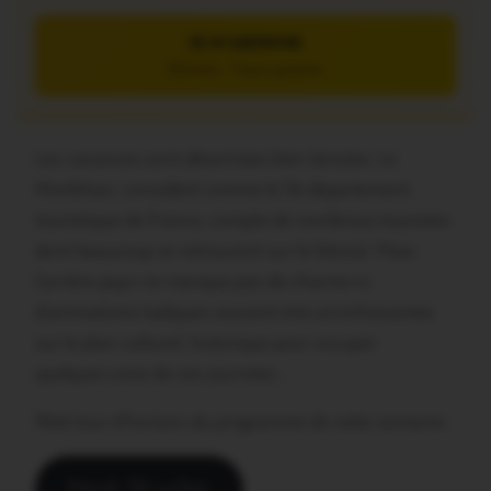
JE M’ABONNE
5€/mois – 7 jours gratuits
Les vacances sont désormais bien lancées. Le
Morbihan, considéré comme le 5è département
touristique de France, compte de nombreux touristes
dont beaucoup se retrouvent sur le littoral. Mais
l’arrière-pays ne manque pas de charme ni
d’animations ludiques souvent très enrichissantes
sur le plan culturel, historique pour occuper
quelques-unes de ces journées…
Petit tour d’horizon du programme de cette semaine:
Mardi 26 juillet: