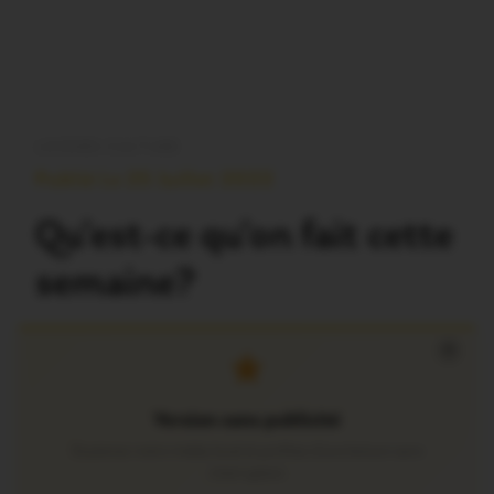
LOISIRS-CULTURE
Publié Le 25 Juillet 2022
Qu’est-ce qu’on fait cette
semaine?
×
Version sans publicité
Soutenez notre média local et profitez d’une lecture sans
interruption