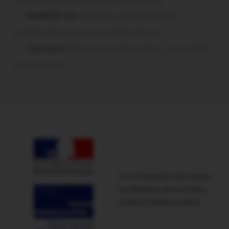
Dedelle56 dans
Malestroit. Au Pont du Rock :
comment ils ont vécu leur premier festival
Tryan dans
Malestroit. Au Pont du Rock : un vendredi
soir sur scène
Ce site bénéficie du soutien
du Ministère de la Culture
et de la Communication