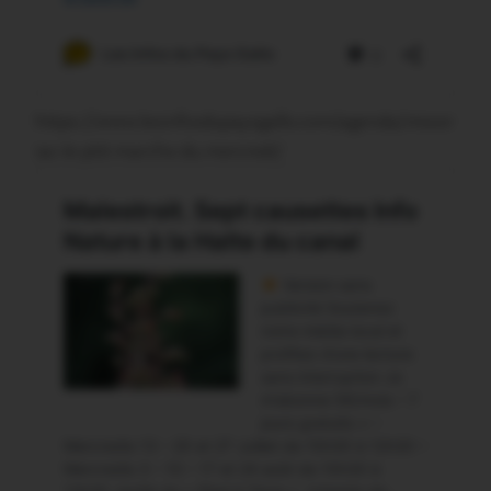
https://www.lesinfosdupaysgallo.com/agenda/missir
iac-le-ptit-marche-du-mercredi/