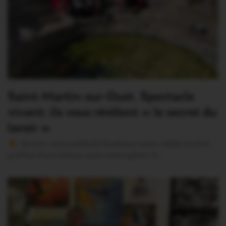
Saint-Martin-sur-Oust. Spectacle
vivant: ils vous révèlent « le secret du
lavoir »
Version sans publicité Soutenez notre média local et
profitez d’une lecture sans interruption Je…