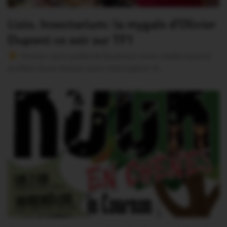
Lizio. Insectarium: la mygale d’Olivier
Dupont ce soir sur TF1
Version sans publicité Soutenez notre média local et
profitez d’une lecture sans interruption Je…