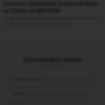
Cournon. Dimanche: le festival Rock
en Chêne de Riff R’Aff
Version sans publicité Soutenez notre média local et
profitez d’une lecture sans interruption Je…
Commentaires récents
Vous avez la parole !
malestroyen dans
Malestroit. Mais pourquoi le bief se
vide-t-il aussi vite?
Job dans
Malestroit. Mais pourquoi le bief se vide-t-il
aussi vite?