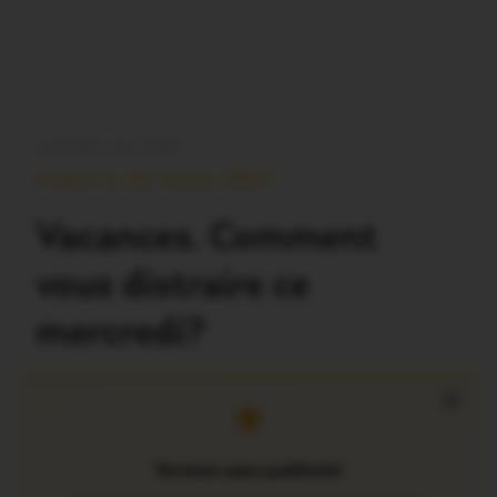
LOISIRS-CULTURE
Publié Le 20 Juillet 2021
Vacances. Comment
vous distraire ce
mercredi?
×
Version sans publicité