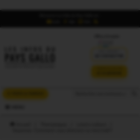
Retrouvez Les Infos du Pays Gallo sur :
6,5K
16K
700
Offres d'emploi
DÉJÀ ABONNÉ ?
SE CONNECTER
VERSION SANS PUB
JE M'ABONNE
Search But
Search
À VOUS LA PAROLE
for:
MENU
Accueil
/
Thématiques
/
Loisirs-culture
/
Vacances. Comment vous distraire ce mercredi?