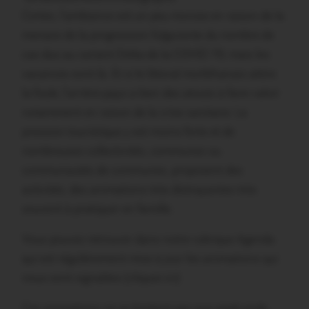
Certes, l’ambiance est un peu morose en raison de la
menace de la progression fulgurante du nombre de
cas dus au variant Delta de la COVID 19, mais les
vacances sont là. Et si le littoral morbihanais attire
la foule, l’arrière-pays a bien des atouts à faire valoir
notamment en raison de la crise sanitaire. La
pression touristique y est moins forte et de
nombreuses collectivités, communes ou
communautés de communes, proposent des
activités, des animations très distrayantes très
souvent à pratiquer en famille.
Vous pouvez retrouver dans notre rubrique Agenda
qui est régulièrement mise à jour les animations qui
nous sont signalées (cliquez ici)
Ces animations ne se limitent pas aux week-ends,