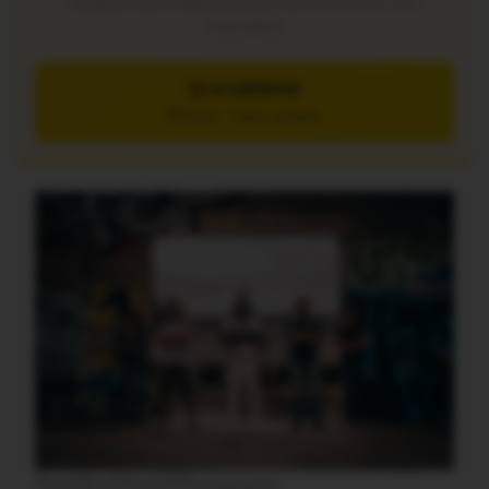
Soutenez notre média local et profitez d’une lecture sans
interruption
JE M’ABONNE
5€/mois – 7 jours gratuits
TamaSira©NicoMPhotographe