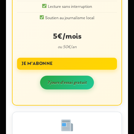
Lecture sans interruption
Soutien au journalisme local
5€/mois
ou 50€/an
JE M'ABONNE
Nom
*
7 jours d'essai gratuit
E-mail
*
Enregistrer mon nom, mon e-mail et mon site dans le