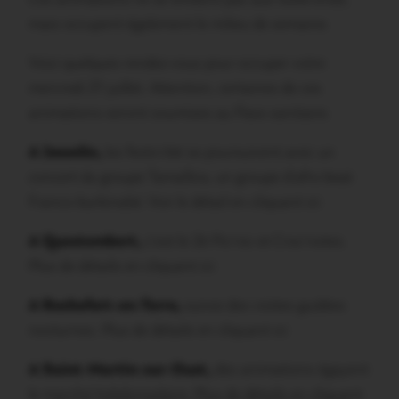
mais occupent également le milieu de semaine.
Voici quelques rendez-vous pour occuper votre
mercredi 21 juillet. Attention, certaines de ces
animations seront soumises au Pass sanitaire.
A Josselin,
les festiv’été se poursuivent avec un
concert du groupe TamaSira, un groupe d’afro-beat
Franco-burkinabé.
Voir le détail en cliquant ici
A Questembert,
c’est le 2è Pic’nic et Croc’notes.
Plus de détails en cliquant ici
A Rochefort-en-Terre,
suivez des visites guidées
nocturnes.
Plus de détails en cliquant ici
A Saint-Martin-sur-Oust,
des animations égayent
le marché hebdomadaire.
Plus de détails en cliquant