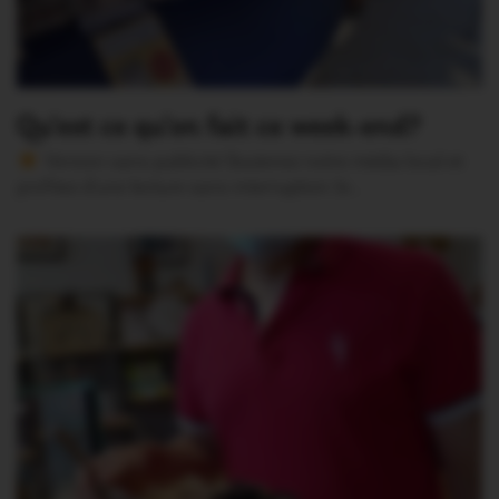
Qu’est ce qu’on fait ce week-end?
Version sans publicité Soutenez notre média local et
profitez d’une lecture sans interruption Je…