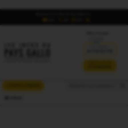
Retrouvez Les Infos du Pays Gallo sur :
6,5K
16K
700
Offres d'emploi
DÉJÀ ABONNÉ ?
SE CONNECTER
VERSION SANS PUB
JE M'ABONNE
Search But
Search
À VOUS LA PAROLE
for:
MENU