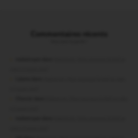
Commentaires récents
Vous avez la parole !
malestroyen dans
Malestroit. Mais pourquoi le bief se
vide-t-il aussi vite?
Lalame dans
Malestroit. Mais pourquoi le bief se vide-
t-il aussi vite?
Chevrier dans
Malestroit. Mais pourquoi le bief se vide-
t-il aussi vite?
malestroyen dans
Malestroit. Mais pourquoi le bief se
vide-t-il aussi vite?