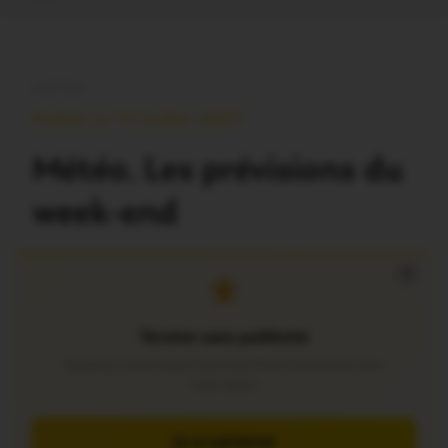
MÉTÉO
Publié Le 13 Juillet 2021
Météo. Les prévisions du
week-end
×
Version sans publicité
Soutenez notre média local et profitez d’une lecture sans
interruption
JE M’ABONNE