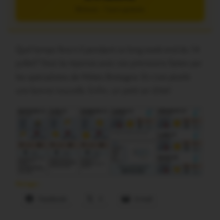
5€/mois – 7 jours gratuits
Quel temps fera-t-il pendant ce long week-end du 14
juillet? Voici la réponse avec ces prévisions faites par
les spécialistes de Météo Bretagne. Et c’est plutôt
une bonne nouvelle. Enfin, un petit air d’été!
Partager :
Facebook
X
E-mail