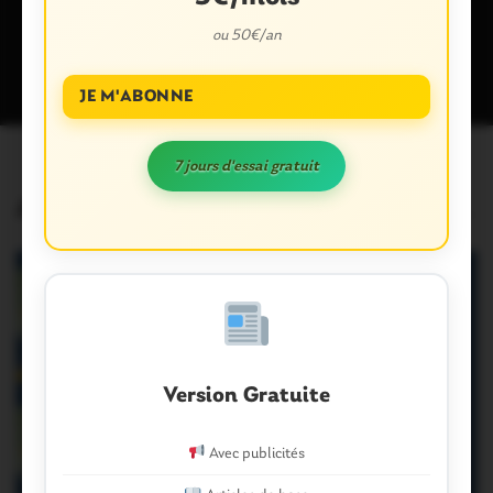
Ce site utilise Akismet pour réduire les indésirables.
En savoir plus
ou 50€/an
sur la façon dont les données de vos commentaires sont traitées
.
JE M'ABONNE
7 jours d'essai gratuit
Articles similaires
Version Gratuite
Avec publicités