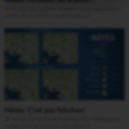
Météo. Le retour de la pluie…
Version sans publicité Soutenez notre média local et
profitez d’une lecture sans interruption Je…
Météo. C’est pas folichon!
Version sans publicité Soutenez notre média local et
profitez d’une lecture sans interruption Je…