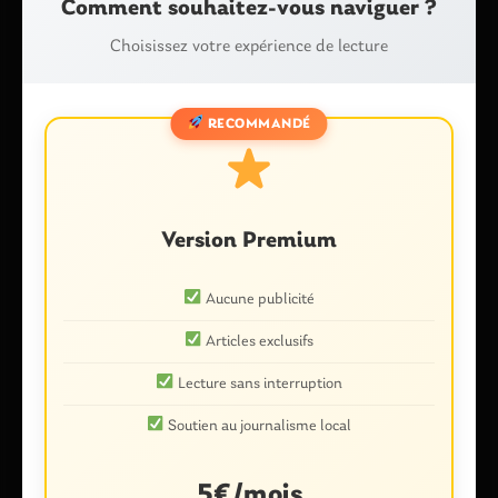
Comment souhaitez-vous naviguer ?
Choisissez votre expérience de lecture
RECOMMANDÉ
Nom
*
Version Premium
E-mail
*
Aucune publicité
Articles exclusifs
Enregistrer mon nom, mon e-mail et mon site dans le
Lecture sans interruption
navigateur pour mon prochain commentaire.
Soutien au journalisme local
5€/mois