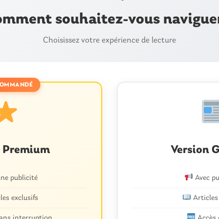
mment souhaitez-vous navigue
Choisissez votre expérience de lecture
OMMANDÉ
n Premium
Version G
e publicité
Avec pu
les exclusifs
Articles
ans interruption
Accès 