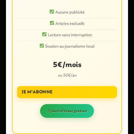
Aucune publicité
Nom
*
Articles exclusifs
Lecture sans interruption
E-mail
*
Soutien au journalisme local
5€/mois
Enregistrer mon nom, mon e-mail et mon site dans le
ou 50€/an
navigateur pour mon prochain commentaire.
JE M'ABONNE
Ce site utilise Akismet pour réduire les indésirables.
En savoir plus
7 jours d'essai gratuit
sur la façon dont les données de vos commentaires sont traitées
.