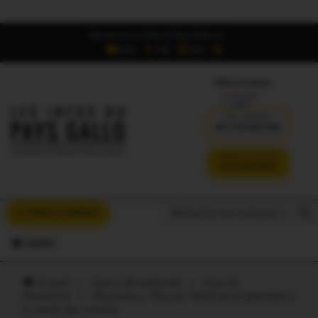
Retrouvez Les Infos du Pays Gallo sur :
6,5K
16K
700
Offres d'emploi
DÉJÀ ABONNÉ ?
SE CONNECTER
VERSION SANS PUB
JE M'ABONNE
Search But
Search
À VOUS LA PAROLE
for:
MENU
Accueil
/
Oust à Brocéliande
/
Pays de
Malestroit
/
Pleucadeuc. Plus de 1000 participant(e)s à
la rando des crèches