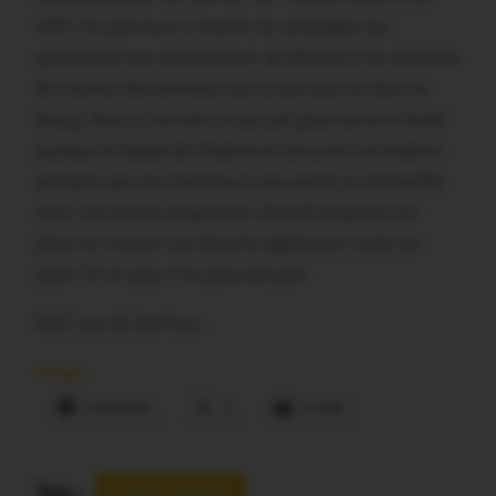
200. Un parcours à travers la campagne qui
permettait aux randonneurs de découvrir les dizaines
de crèches disséminées sur le parcours et dans le
bourg. Avec à l’arrivée un accueil gourmand et festif
puisque le bagad de Malestroit assurait l’animation
pendant que les marcheurs pouvaient se réchauffer
avec une bonne soupe bien chaude préparée sur
place et croquer une brioche également cuite sur
place. Et en plus il ne pleuvait pas!
Bref, que du bonheur…
Partager :
Facebook
X
E-mail
Tags :
PLEUCADEUC