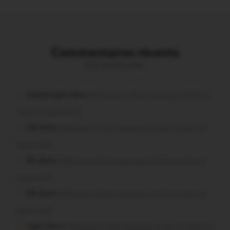
Commentaires récents
Vous avez la parole !
malestroyen dans
Malestroit. Mais pourquoi le bief se
vide-t-il aussi vite?
Job dans
Malestroit. Mais pourquoi le bief se vide-t-il
aussi vite?
Plo dans
Malestroit. Mais pourquoi le bief se vide-t-il
aussi vite?
Plo dans
Malestroit. Mais pourquoi le bief se vide-t-il
aussi vite?
roger dans
Malestroit. Mais pourquoi le bief se vide-t-il