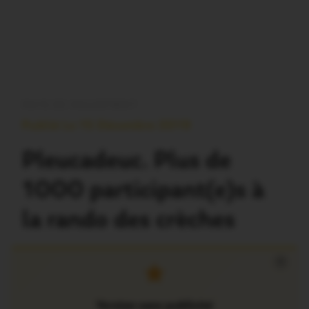
PAYS DE MALESTROIT
Publié Le 15 Décembre 2019
Pleucadeuc. Plus de
1000 participant(e)s à
la rando des crèches
×
Version sans publicité