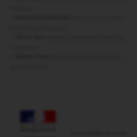
aussi vite?
poisson tout puissant dans
Malestroit. Mais pourquoi
le bief se vide-t-il aussi vite?
Chevrier dans
Malestroit. Mais pourquoi le bief se vide-
t-il aussi vite?
Question ? dans
Malestroit. Mais pourquoi le bief se
vide-t-il aussi vite?
Ce site bénéficie du soutien