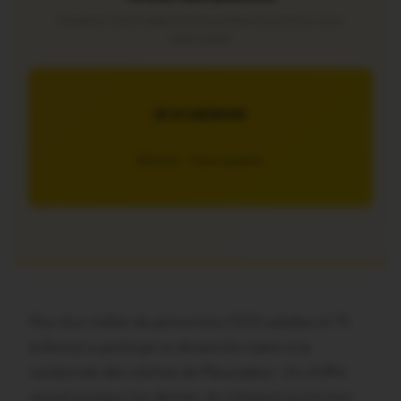
Soutenez notre média local et profitez d’une lecture sans
interruption
JE M’ABONNE
5€/mois – 7 jours gratuits
Plus d’un millier de personnes (1012 adultes et 75
enfants) a participé ce dimanche matin à la
randonnée des crèches de Pleucadeuc. Un chiffre
record puisque l’an dernier, ils n’étaient qu’environ