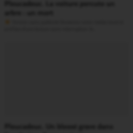
Pleucadeuc. La voiture percute un
arbre : un mort
Version sans publicité Soutenez notre média local et
profitez d’une lecture sans interruption Je…
Pleucadeuc. Un blessé grave dans