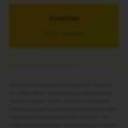
JE M’ABONNE
5€/mois – 7 jours gratuits
Après le terrible drame qui s’est déroulé, dimanche
soir à Pleucadeuc, le procureur de la République de
Vannes, François Touron, a donné ce lundi après-
midi en compagnie du colonel Massip, commandant
le groupement de gendarmerie du Morbihan, une
conférence de presse pour faire le point sur l’enquête.