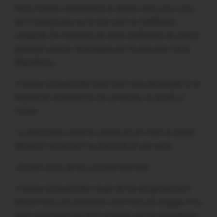
Nous l’avons retransmise en direct, mais pour ceux
qui n’étaient pas sur le site voici sa rediffusion
intégrale. On retiendra de cette conférence de presse
plusieurs points, développés par le procureur de la
République
-L’auteur présumé des faits était venu demander à sa
femme de reprendre la vie commune, ce qu’elle a
refusé
-La discussion entre la victime et son mari se serait
déroulée calmement au domicile de son amie
-Quatre coups de feu auraient été tirés
-L’auteur présumé des coups de feu est grièvement
blessé mais son pronostic vital n’est pas engagé. Il ne
peut cependant pas être entendu par les enquêteurs