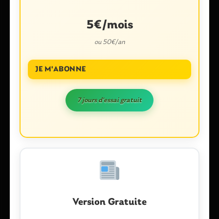
5€/mois
ou 50€/an
JE M'ABONNE
Nom
*
7 jours d'essai gratuit
E-mail
*
Enregistrer mon nom, mon e-mail et mon site dans le
navigateur pour mon prochain commentaire.
Version Gratuite