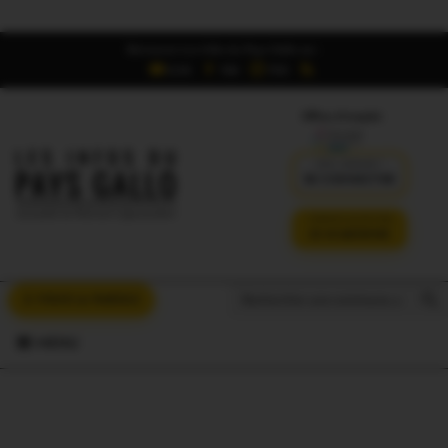
Retrouvez Les Infos du Pays Gallo sur :
6,5K
16K
700
Offres d'emploi
DÉJÀ ABONNÉ ?
SE CONNECTER
VERSION SANS PUB
JE M'ABONNE
Search But
Search
À VOUS LA PAROLE
for:
MENU