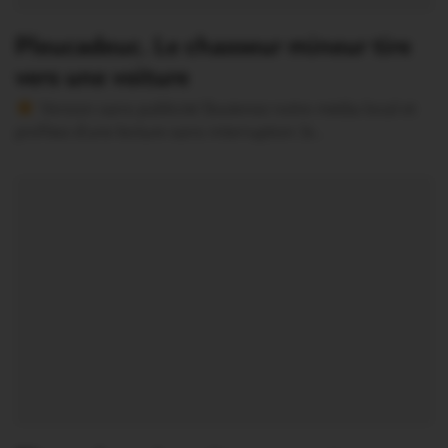
Pleucadeuc. Le chasseur mineur tire
vers une voiture
Version sans publicité Soutenez notre média local et
profitez d’une lecture sans interruption Je…