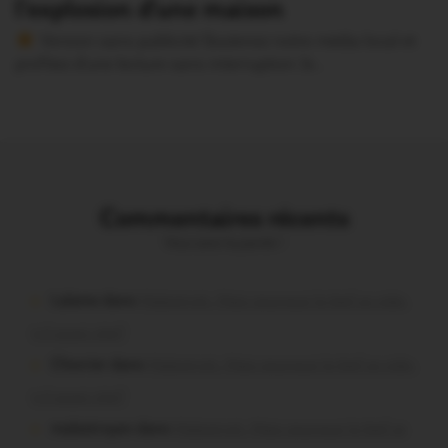
l’explosion d’une maison
Version sans publicité Soutenez notre média local et
profitez d’une lecture sans interruption Je…
Commentaires récents
Vous avez la parole !
Lalame dans
Malestroit. Mais pourquoi le bief se vide-
t-il aussi vite?
Chevrier dans
Malestroit. Mais pourquoi le bief se vide-
t-il aussi vite?
malestroyen dans
Malestroit. Mais pourquoi le bief se