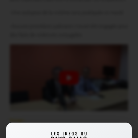
-Une autopsie de la victime sera pratiquée ce mardi
-Aucune procédure judiciaire n’avait été engagée pour
des faits de violences conjugales
Partager :
Facebook
X
E-mail