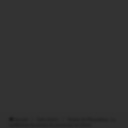
Accueil
/
Faits divers
/
Drame de Pleucadeuc. La
conférence de presse du procureur en direct