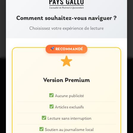
Tags :
Comment souhaitez-vous naviguer ?
MEURTRE
PLEUCADEUC
Choisissez votre expérience de lecture
PROCUREUR DE LA RÉPUBLIQUE
RECOMMANDÉ
Laisser un commentaire
Version Premium
Votre adresse e-mail ne sera pas publiée.
Les champs
Aucune publicité
obligatoires sont indiqués avec
*
Commentaire
*
Articles exclusifs
Lecture sans interruption
Soutien au journalisme local