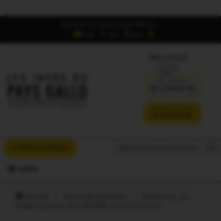
Retrouvez Les Infos du Pays Gallo sur :
6,5K
16K
700
Offres d'emploi
DÉJÀ ABONNÉ ?
SE CONNECTER
VERSION SANS PUB
JE M'ABONNE
Search But
Search
À VOUS LA PAROLE
for:
MENU
Accueil
/
Oust à Brocéliande
/
Malestroit. La
Malestroyenne c’est 8000€ contre le cancer