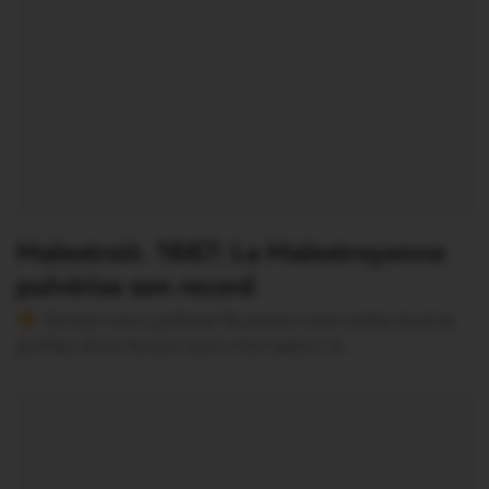
Malestroit. 1667: La Malestroyenne
pulvérise son record
Version sans publicité Soutenez notre média local et
profitez d’une lecture sans interruption Je…