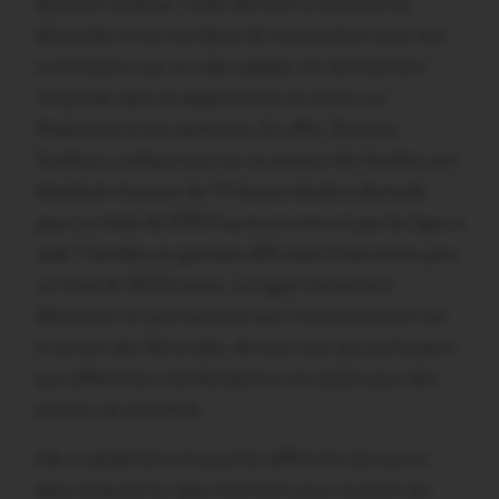
Sylviane Guidoux. Cette dernière a remercié les
bénévoles et les membres de l’association pour leur
contribution qui, a-t-elle rappelé, est directement
réinjectée dans le département et même sur
Malestroit et ses alentours. En effet, Sylviane
Guidoux a indiqué que sur ce secteur dix familles ont
bénéficié chacune de 10 heures d’aide à domicile
pour un total de 2000 euros environ et que la Ligue a
aidé 7 familles en grandes difficultés financières pour
un total de 2600 euros. La Ligue s’attache à
démontrer en permanence que l’investissement sur
le terrain des bénévoles, de tous ceux qui participent
aux différentes manifestations est utilisé pour des
actions de proximité.
Elle a rapidement évoqué les différents domaines
dans lesquels la Ligue intervient pour soutenir les