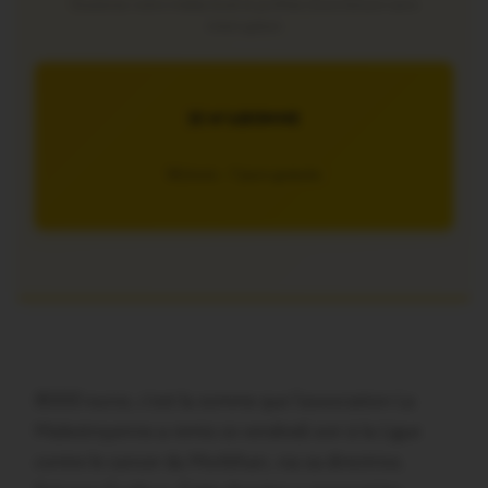
Soutenez notre média local et profitez d’une lecture sans
interruption
JE M’ABONNE
5€/mois – 7 jours gratuits
8000 euros, c’est la somme que l’association La
Malestroyenne a remis ce vendredi soir à la Ligue
contre le cancer du Morbihan, via sa directrice,