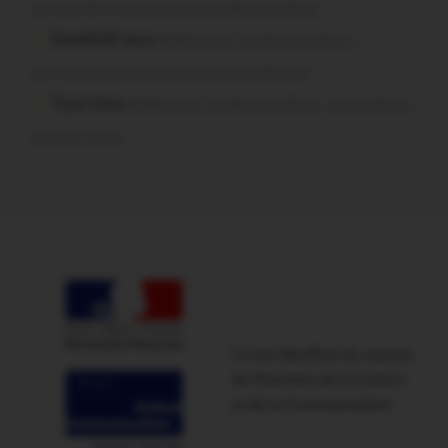
normands ont craqué pour le Pont du Rock
Dedelle56 dans
Malestroit. Au Pont du Rock :
comment ils ont vécu leur premier festival
Tryan dans
Malestroit. Au Pont du Rock : un vendredi
soir sur scène
Ce site bénéficie du soutien
du Ministère de la Culture
et de la Communication