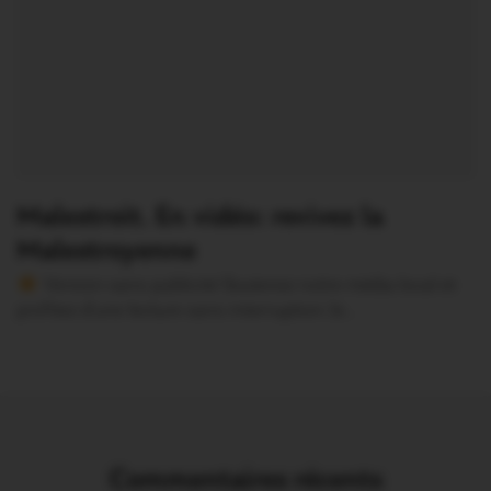
Malestroit. En vidéo: revivez la
Malestroyenne
Version sans publicité Soutenez notre média local et
profitez d’une lecture sans interruption Je…
Commentaires récents