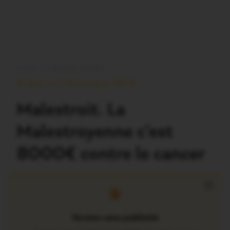
OUST À BROCÉLIANDE
Publié Le 7 Décembre 2019
Malestroit. La
Malestroyenne c’est
8000€ contre le cancer
×
Version sans publicité