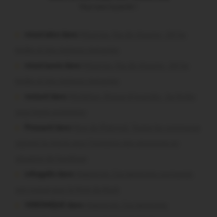
Vous avez la parole !
missiriakoi dans
Missiriac. Feu de chaume : 24 ha
brûlés et des maisons menacées
missiriacois dans
Missiriac. Feu de chaume : 24 ha
brûlés et des maisons menacées
motard dans
Morbihan. Risque d’incendie : les forêts
sous haute protection
Pressard dans
Pays de Ploërmel. Toutes les communes
signent la charte pour l’inclusion des personnes en
situation de handicap
infosgallo dans
Malestroit. Ces bénévoles normands
ont craqué pour le Pont du Rock
VERONIQUE dans
Malestroit. Ces bénévoles