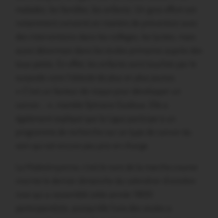
malades, les familles, les enfants. Un gros effort est
notamment consenti en matière de prévention avec
des interventions dans les collèges, les lycées, mais
aussi désormais dans les écoles primaires auprès des
tous petits. En effet, les enfants sont touchés par le
surpoids voire l’obésité de plus en plus jeunes.
« C’est un facteur de risque pour développer un
cancer… », martèle Sylviane Guidoux. Elle a
également expliqué que la Ligue participe à un
programme de recherche sur un type de cancer du
sein qui est encore peu pris en charge.
La Malestroyenne, c’est le nom de la marche-course
inscrite le dernier dimanche du calendrier d’octobre
rose qui a rassemblé cette année 1800
participant(e)s, puisqu’elle l’une des seules a