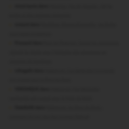
missiriacois dans
Missiriac. Feu de chaume : 24 ha
brûlés et des maisons menacées
motard dans
Morbihan. Risque d’incendie : les forêts
sous haute protection
Pressard dans
Pays de Ploërmel. Toutes les communes
signent la charte pour l’inclusion des personnes en
situation de handicap
infosgallo dans
Malestroit. Ces bénévoles normands
ont craqué pour le Pont du Rock
VERONIQUE dans
Malestroit. Ces bénévoles
normands ont craqué pour le Pont du Rock
Dedelle56 dans
Malestroit. Au Pont du Rock :
comment ils ont vécu leur premier festival