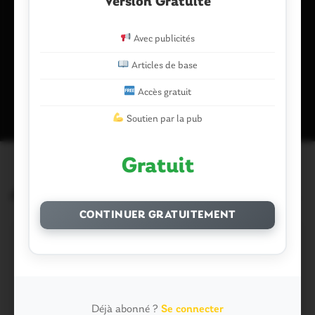
Version Gratuite
navigateur pour mon prochain commentaire.
Avec publicités
Articles de base
Ce site utilise Akismet pour réduire les indésirables.
En savoir plus
sur la façon dont les données de vos commentaires sont traitées
.
Accès gratuit
Soutien par la pub
Gratuit
Articles similaires
CONTINUER GRATUITEMENT
Déjà abonné ?
Se connecter