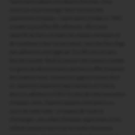
l’association depuis une dizaine d’années, nous
avons pu nous immerger dans l’univers des
passionnés d’oiseaux. L’association fondée en 1967,
compte aujourd’hui 84 adhérents. Elle a pour
objectifs de faire connaître les oiseaux exotiques et
de contribuer à leur conservation, sans barrière d’âge
(les adhérents sont âgés de 12 à 80 ans) et sans
barrière sociale. Seule la passion des oiseaux compte.
Ce genre de démonstration permet en effet d’exposer
des espèces rares, comme ces pigeons russes dont
on répertorie seulement deux éleveurs en France,
dont un adhérent à l’OCV. En plus de cette exposition
d’oiseaux rares, d’autres espaces sont prévus au
cours de cette visite : un espace de vente et
d’échanges, une volière d’oiseaux apprivoisés où les
enfants peuvent venir à la rencontre d’animaux