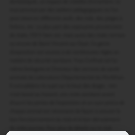
domestiqués, un espace de volailles d’ornement. Le
tout ponctué par des ateliers pédagogiques où l’on
peut observer différents œufs, des nids, des pièges à
frelons, etc. La plus part des exposants proviennent
de clubs, l’OCV bien sûr, mais aussi des clubs rennais
ou encore de Saint Vincent sur Oust. Ce genre
d’exposition est soumis à de nombreuses règles en
matière de sécurité sanitaire. Yves Corfmat est lui-
même biologiste et Directeur des services de santé
animale du Laboratoire Départemental du Morbihan.
Il connaîtdonc le sujet sur le bout des doigts : rien
n’est laissé au hasard, une visite sanitaire avant
d’ouvrir les portes de l’exposition et un suivi précis de
chaque animal est nécessaire de façon à assurer le
bon fonctionnement du club et le bon déroulement
de cette journée. Pour plus de détails sur le club