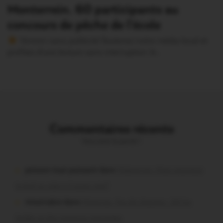
Monterrein. 60 participants au
concours de pêche de l’école
Version sans publicité Soutenez notre média local et
profitez d’une lecture sans interruption Je…
Commentaires récents
Vous avez la parole !
poisson tout puissant dans
Malestroit. Mais pourquoi
le bief se vide-t-il aussi vite?
missiriakoi dans
Missiriac. Feu de chaume : 24 ha
brûlés et des maisons menacées