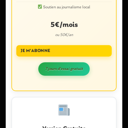
Soutien au journalisme local
5€/mois
ou 50€/an
JE M'ABONNE
Nom
*
7 jours d'essai gratuit
E-mail
*
Enregistrer mon nom, mon e-mail et mon site dans le