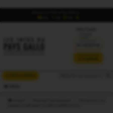
Retrouvez Les Infos du Pays Gallo sur :
6,5K
16K
700
Offres d'emploi
DÉJÀ ABONNÉ ?
SE CONNECTER
VERSION SANS PUB
JE M'ABONNE
Search But
Search
À VOUS LA PAROLE
for:
MENU
Accueil
/
Ploërmel Communauté
/
Monterrein. Les
oiseaux envahissent la salle multifonctions