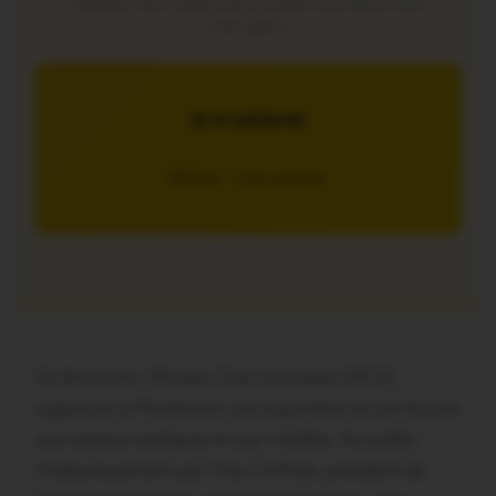
Soutenez notre média local et profitez d’une lecture sans
interruption
JE M’ABONNE
5€/mois – 7 jours gratuits
Ce dimanche, l’Oiseau Club Vannetais (OCV)
organisait à Monterrein une exposition et une bourse
aux oiseaux exotiques et aux volailles. Accueillis
chaleureusement par Yves Corfmat, président de