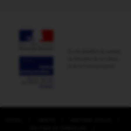
Ce site bénéficie du soutien
du Ministère de la Culture
et de la Communication
ACCUEIL
CRÉDITS
MENTIONS LÉGALES
POLITIQUE DE COOKIES (UE)