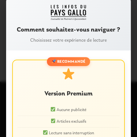
rendez-vous sur le site
http://ocv.zic.fr
Partager :
Facebook
X
E-mail
Comment souhaitez-vous naviguer ?
Choisissez votre expérience de lecture
Tags :
BOURSE AUX OISEAUX
MONTERREIN
RECOMMANDÉ
Version Premium
Laisser un commentaire
Aucune publicité
Votre adresse e-mail ne sera pas publiée.
Les champs
Articles exclusifs
obligatoires sont indiqués avec
*
Commentaire
*
Lecture sans interruption