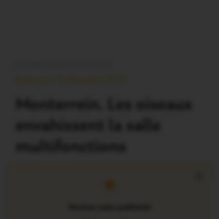
PLOËRMEL COMMUNAUTÉ
Publié Le 15 Octobre 2017
Monterrein. Les oiseaux
envahissent la salle
multifonctions
×
Version sans publicité