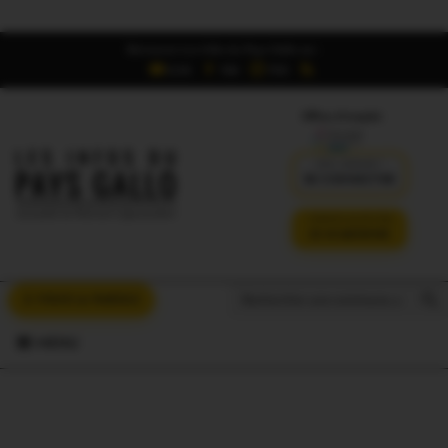
Retrouvez Les Infos du Pays Gallo sur :
6,5K
16K
700
Offres d'emploi
DÉJÀ ABONNÉ ?
SE CONNECTER
VERSION SANS PUB
JE M'ABONNE
Search But
Search
À VOUS LA PAROLE
for:
MENU