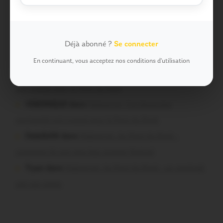
sous haute protection
Pressard dans
Pays de Ploërmel. Toutes les communes
signent la charte pour l’inclusion des personnes en
Déjà abonné ?
Se connecter
situation de handicap
En continuant, vous acceptez nos conditions d'utilisation
infosgallo dans
Malestroit. Ces bénévoles normands
ont craqué pour le Pont du Rock
VERONIQUE dans
Malestroit. Ces bénévoles
normands ont craqué pour le Pont du Rock
Dedelle56 dans
Malestroit. Au Pont du Rock :
comment ils ont vécu leur premier festival
Tryan dans
Malestroit. Au Pont du Rock : un vendredi
soir sur scène