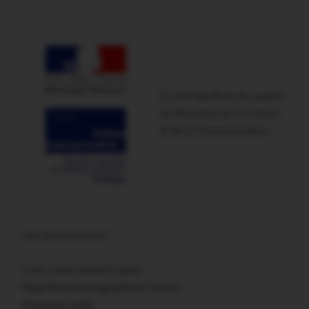
Ce site bénéficie du soutien
du Ministère de la Culture
et de la Communication
Lien promotionnel :
Carte remerciement décès
Sage femme échographiste Vannes
Assurance auto