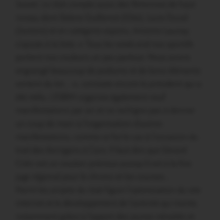
Josset. Le club compte aussi des féminines de haut
niveau dont Solene Guillemot (Elite), Lucie Duval
(Juniors) et en catégorie espoirs, Antoine Launay
s’ajoute à la liste. « Tous les week-end nos sportifs
portent nos couleurs un peu partout. Nous avons
engrangé beaucoup de podiums et de bons éléments
sortent du lot… », constate encore le président qui a
été réélu. L’ESRM organise également neuf
manifestations par an et ne rechigne pas à donner
un coup de main à l’organisation d’autres
manifestations, comme ce fut le cas à l’occasion du
trail des Korrigans à Caro. Il faut dire que Gérard
Colin est un soutien précieux puisqu’il est à la fois
juge régional pour le chrono et les courses…
Parmi les projets du club figure l’optimisation du site
internet et le développement de l’activité qui monte,
notamment grâce à l’apport des jeunes retraités et