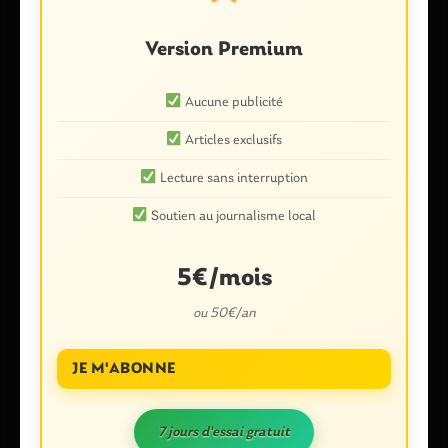
Votre adresse e-mail ne sera pas publiée.
Les champs
Version Premium
obligatoires sont indiqués avec
*
Commentaire
*
Aucune publicité
Articles exclusifs
Lecture sans interruption
Soutien au journalisme local
5€/mois
ou 50€/an
Nom
*
JE M'ABONNE
E-mail
*
7 jours d'essai gratuit