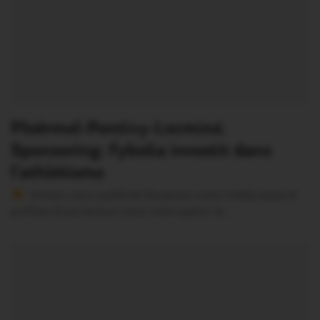
Ploërmel-Pontivy-Locminé.
Sponsoring: Fybolia investit dans
l’athlétisme
Version sans publicité Soutenez notre média local et
profitez d’une lecture sans interruption Je…