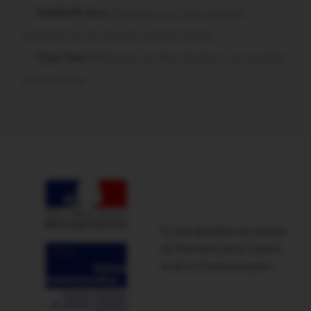
Dedelle56 dans
Malestroit. Au Pont du Rock :
comment ils ont vécu leur premier festival
Tryan dans
Malestroit. Au Pont du Rock : un vendredi
soir sur scène
Ce site bénéficie du soutien
du Ministère de la Culture
et de la Communication