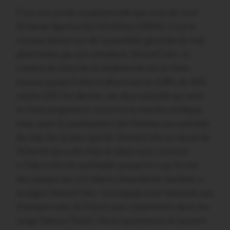
C’est une année exceptionnelle que vient de vivre
l’Entente Sportive Est Morbihan (ESEM). C’est le
constat dressé lors de l’assemblée générale du club
ploermelais par son président, Gérard Colin. Le
nombre de licenciés et d’adhérents est en forte
hausse puisqu’il atteint désormais le chiffre de 300
contre 230 l’an dernier. Les deux activités qui sont
en forte progression concerne la marche nordique,
mais aussi la participation des femmes aux activités
du club. Sur le plan sportif, Gérard Colin se réjouit de
l’Entente qui a été mise en place avec Locminé.
« Cela a été très profitable, puisqu’on a pu former
des équipes qui ont obtenu d’excellents résultats »,
souligne Gérard Colin. Une équipe s’est retrouvée aux
championnats de France avec notamment dans ses
rangs Fabrice Chérel, Hervé Lassimonne et Laurent