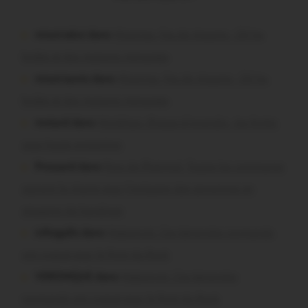
missiriakoi dans
Missiriac. Feu de chaume : 24 ha
brûlés et des maisons menacées
missiriacois dans
Missiriac. Feu de chaume : 24 ha
brûlés et des maisons menacées
motard dans
Morbihan. Risque d’incendie : les forêts
sous haute protection
Pressard dans
Pays de Ploërmel. Toutes les communes
signent la charte pour l’inclusion des personnes en
situation de handicap
infosgallo dans
Malestroit. Ces bénévoles normands
ont craqué pour le Pont du Rock
VERONIQUE dans
Malestroit. Ces bénévoles
normands ont craqué pour le Pont du Rock