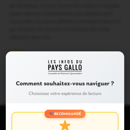
des féminines, à savoir la marche nordique à laquelle
quatre séances d’entrainement par semaine sont
consacrées, les jeunes athlètes s’entrainent deux fois
par semaine, les coureurs en trail trois fois et les
débutants deux fois.
Partager :
Facebook
X
E-mail
Tags :
ATHLÉTISME
MARCHÉ
TRAIL
Comment souhaitez-vous naviguer ?
Choisissez votre expérience de lecture
RECOMMANDÉ
Laisser un commentaire