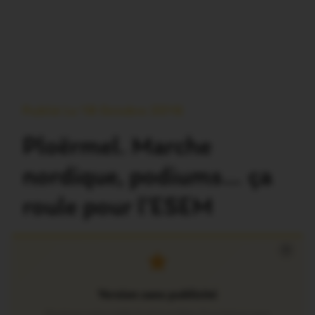
Publié Le 18 Octobre 2016
Ploërmel. Marche
nordique, podiums… ça
roule pour l’ESEM
×
Version sans publicité
Soutenez notre média local et profitez d’une lecture sans