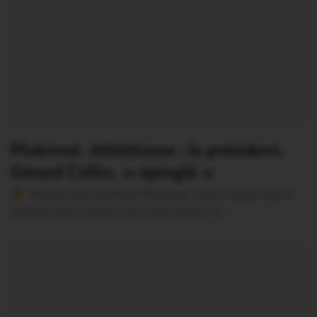
Ploërmel. Athlétisme : le président,
Gérard Collin, « épinglé »
Version sans publicité Soutenez notre média local et
profitez d’une lecture sans interruption Je…