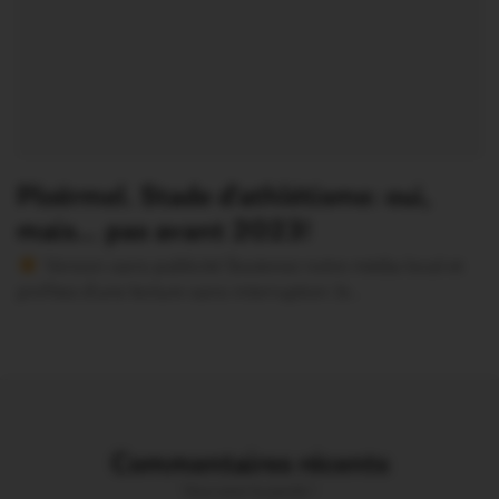
Ploërmel. Stade d’athlétisme: oui,
mais… pas avant 2023!
Version sans publicité Soutenez notre média local et
profitez d’une lecture sans interruption Je…
Commentaires récents
Vous avez la parole !