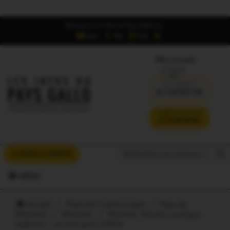
Retrouvez Les Infos du Pays Gallo sur :
6,5K
16K
700
Offres d'emploi
DÉJÀ ABONNÉ ?
SE CONNECTER
VERSION SANS PUB
JE M'ABONNE
Search But
Search
À VOUS LA PAROLE
for:
MENU
Accueil
/
Ploërmel Communauté
/
Pays de
Ploërmel
/
Ploërmel
/
Ploërmel. Marche nordique,
podiums… ça roule pour l’ESEM