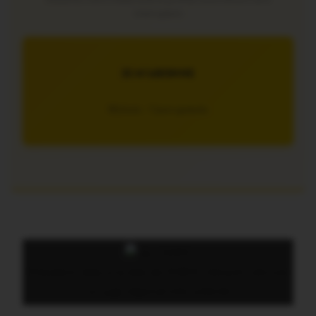
interruption
JE M’ABONNE
5€/mois – 7 jours gratuits
Président réélu à la tête de l’ESEM, Gérard Colin est
un juge régional très sollicité