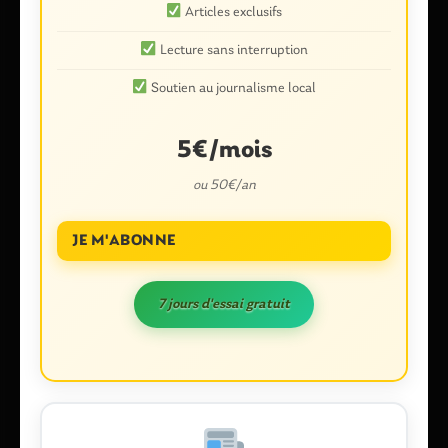
Articles exclusifs
Votre adresse e-mail ne sera pas publiée.
Les champs
obligatoires sont indiqués avec
*
Lecture sans interruption
Commentaire
*
Soutien au journalisme local
5€/mois
ou 50€/an
JE M'ABONNE
7 jours d'essai gratuit
Nom
*
E-mail
*