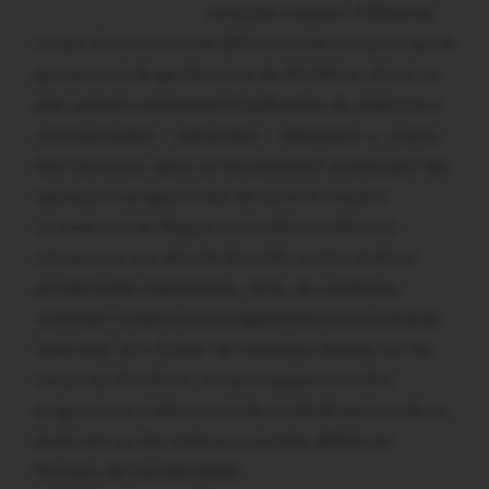
contrôles routiers. Différents
modes d’action ont été définis à cette occasion par le
groupement de gendarmerie du Morbihan. Ainsi, ce
plan prévoit notamment l’application du triptyque «
communication – prévention – répression », c’est à
dire l’annonce, dans un but préventif et dissuasif des
opérations programmées de sécurité routière.
Le week-end de Pâques est traditionnellement
marqué par une densité du trafic routier et d’une
accidentalité importantes. Ainsi, de nombreux
contrôles routiers sont programmés tout au long du
week-end, afin d’éviter de nouveaux drames sur les
routes du Morbihan. Les principaux contrôles
programmés s’alterneront du vendredi après-midi au
lundi soir sur les secteurs suivants, définis en
fonction de l’accidentalité :