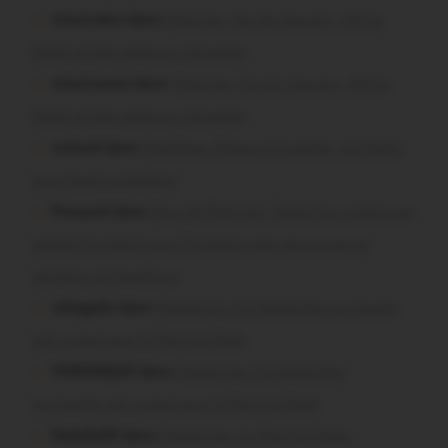
missiriakoi dans
Missiriac. Feu de chaume : 24 ha
brûlés et des maisons menacées
missiriacois dans
Missiriac. Feu de chaume : 24 ha
brûlés et des maisons menacées
motard dans
Morbihan. Risque d’incendie : les forêts
sous haute protection
Pressard dans
Pays de Ploërmel. Toutes les communes
signent la charte pour l’inclusion des personnes en
situation de handicap
infosgallo dans
Malestroit. Ces bénévoles normands
ont craqué pour le Pont du Rock
VERONIQUE dans
Malestroit. Ces bénévoles
normands ont craqué pour le Pont du Rock
Dedelle56 dans
Malestroit. Au Pont du Rock :