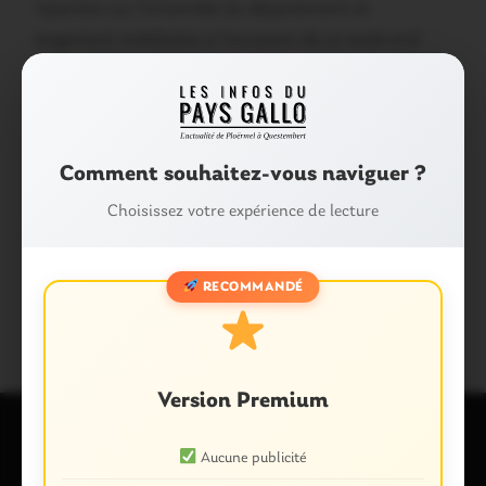
réparties sur l’ensemble du département et
largement mobilisées à l’occasion de ce week-end
chargé ». A bon entendeur…
Partager :
Facebook
X
E-mail
Comment souhaitez-vous naviguer ?
Choisissez votre expérience de lecture
Tags :
CONTRÔLES ROUTIERS
FAITS DIVERS
RECOMMANDÉ
PÂQUES
Version Premium
Aucune publicité
Laisser un commentaire