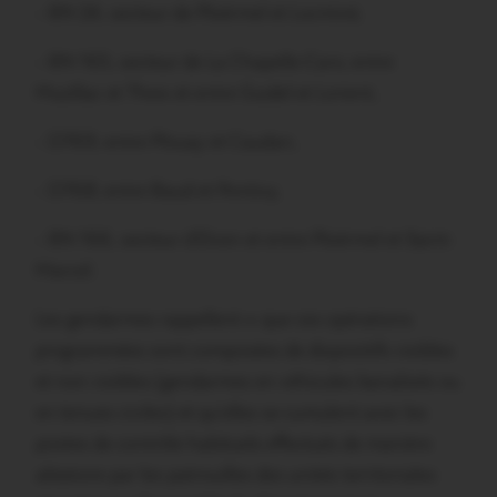
– RN 24, secteur de Ploërmel et Locminé,
– RN 165, secteur de La Chapelle-Caro, entre
Muzillac et Theix et entre Guidel et Lorient,
– D769, entre Plouay et Caudan,
– D768, entre Baud et Pontivy,
– RN 166, secteur d’Elven et entre Ploërmel et Saint-
Marcel.
Les gendarmes rappellent « que ces opérations
programmées sont composées de dispositifs visibles
et non visibles (gendarmes en véhicules banalisés ou
en tenues civiles) et qu’elles se cumulent avec les
postes de contrôle habituels effectués de manière
aléatoire par les patrouilles des unités territoriales