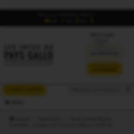
Retrouvez Les Infos du Pays Gallo sur :
6,5K
16K
700
Offres d'emploi
DÉJÀ ABONNÉ ?
SE CONNECTER
VERSION SANS PUB
JE M'ABONNE
Search But
Search
À VOUS LA PAROLE
for:
MENU
Accueil
/
Faits divers
/
Week-end de Pâques.
Contrôles : ces axes sont sous surveillance renforcée