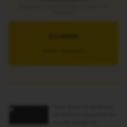
Soutenez notre média local et profitez d’une lecture sans
interruption
JE M’ABONNE
5€/mois – 7 jours gratuits
Mardi dernier, les gendarmes
du Morbihan ont présenté leur
Photo d’archives
nouvelle stratégie des