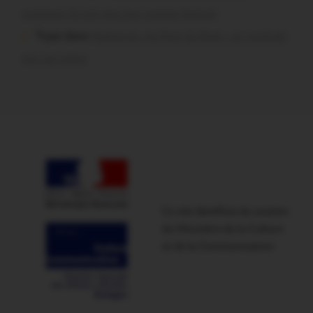
comment ils ont vécu leur premier festival
Tryan dans
Malestroit. Au Pont du Rock : un vendredi
soir sur scène
Ce site bénéficie du soutien
du Ministère de la Culture
et de la Communication