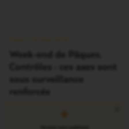
Publié Le 25 Mars 2016
Week-end de Pâques.
Contrôles : ces axes sont
sous surveillance
renforcée
×
Version sans publicité