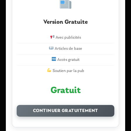
Version Gratuite
Nom
*
Avec publicités
Articles de base
E-mail
*
Accès gratuit
Soutien par la pub
Enregistrer mon nom, mon e-mail et mon site dans le
Gratuit
navigateur pour mon prochain commentaire.
CONTINUER GRATUITEMENT
Ce site utilise Akismet pour réduire les indésirables.
En savoir plus
sur la façon dont les données de vos commentaires sont traitées
.