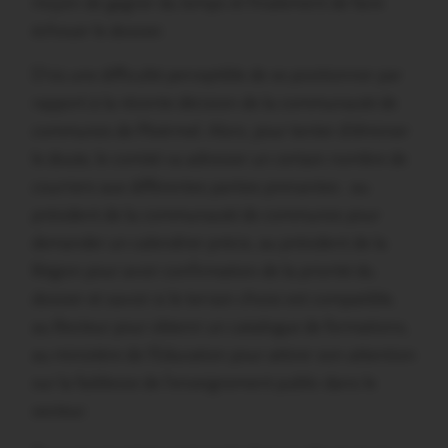
moyen de gagner du temps et finalement de faire
échouer le dossier.
D’où une difficulté perceptible de se positionner par
rapport à la récente décision de la communauté de
communes de Ploërmel. Alors, pour tenter d’élminier
le doute, le comité va adresser un certain nombre de
courriers aux différentes parties prenantes : au
président de la communauté de communes pour
demander un calendrier précis, au président de la
Région pour avoir confirmation de la priorité du
dossier et savoir si le terrain choisi est compatible,
au Recteur pour obtenir un catalogue de formations,
au ministère de l’Education pour attirer son attention
sur la faiblesse de l’enseignement public dans le
secteur.