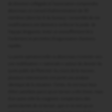
de direction collégiale et l’association comprendra
désormais un conseil d’administration de 30
membres (dont les 6 du bureau). L’ensemble de ces
modifications est destiné à renforcer le poids de
l’équipe dirigeante, éviter un essoufflement lié à
l’isolement et permettre d’organisation d’actions
rapides.
La partie opérationnelle va désormais s’orienter vers
une mobilisation « nationale » autour du dossier du
Lycée public de Ploërmel. Au cours de la réunion,
plusieurs intervenants ont porté une analyse
identique de la situation. Certes, ils ont tous lieux
d’être satisfaits parce qu’un terrain a été choisi, mais
d’un autre côté ils craignent, compte-tenu des
particularités de ce terrain, que ce ne soit qu’un