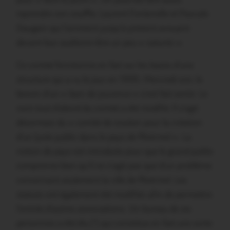
reprendre son souffle, Laurent Fontenelle et Pascale
Gaugain qui l’animent jusqu’à présent avouant
devant leur auditoire être un peu « saturés ».
Ce comité fonctionne en fait sur les bases d’une
structure qui a vu le jour en 1995. Mercredi soir, le
besoin d’un « bain de jouvence » s’est fait sentir. Le
nom tout d’abord du comité a été modifié. Il s’agit
désormais du « comité de soutien pour la création
d’un lycée public dans le pays de Ploërmel ». La
notion de pays est introduite pour que le grand public
comprenne bien qu’il ne s’agit pas que d’un problème
concernant seulement la ville de Ploërmel. Les
statuts ont également été modifiés afin de permettre
l’entrée d’autres associations. Un bureau de six
personnes a été élu (*) qui constitue en fait une sorte