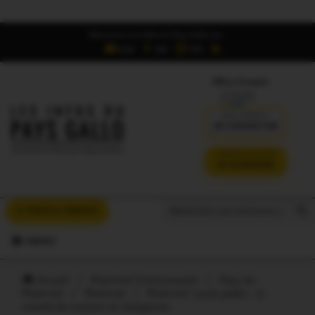
Retrouvez Les Infos du Pays Gallo sur :
6,5K
16K
700
Offres d'emploi
DÉJÀ ABONNÉ ?
SE CONNECTER
VERSION SANS PUB
JE M'ABONNE
Search But
Search
À VOUS LA PAROLE
for:
MENU
Accueil
/
Ploërmel Communauté
/
Pays de
Ploërmel
/
Ploërmel
/
Ploërmel. Lycée public : le
comité de soutien se réorganise