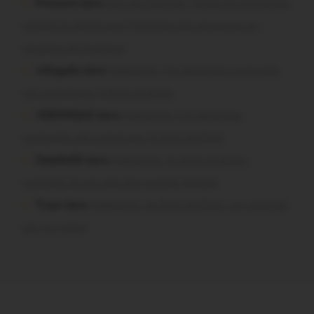
Pressard dans
Pays de Ploërmel. Toutes les communes
signent la charte pour l’inclusion des personnes en
situation de handicap
infosgallo dans
Malestroit. Ces bénévoles normands
ont craqué pour le Pont du Rock
VERONIQUE dans
Malestroit. Ces bénévoles
normands ont craqué pour le Pont du Rock
Dedelle56 dans
Malestroit. Au Pont du Rock :
comment ils ont vécu leur premier festival
Tryan dans
Malestroit. Au Pont du Rock : un vendredi
soir sur scène