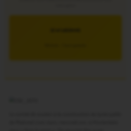
interruption
JE M’ABONNE
5€/mois – 7 jours gratuits
Le comité de soutien à la construction du lycée public
de Ploërmel s’est réuni, mercredi soir, à Montertelot
pour « faire le point ». On pourrait dire aussi