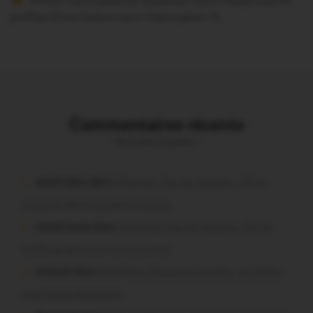
Version sans publicité Soutenez notre média local et
profitez d’une lecture sans interruption Je…
Commentaires récents
Vous avez la parole !
missiriakoi dans
Missiriac. Feu de chaume : 24 ha
brûlés et des maisons menacées
missiriacois dans
Missiriac. Feu de chaume : 24 ha
brûlés et des maisons menacées
motard dans
Morbihan. Risque d’incendie : les forêts
sous haute protection