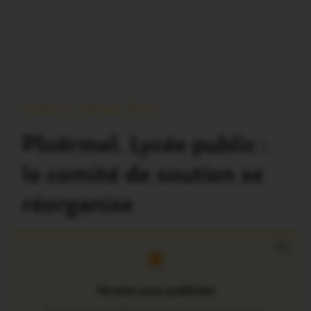
Publié Le 18 Juin 2015
Ploërmel. Lycée public :
le comité de soutien se
réorganise
×
Version sans publicité
Soutenez notre média local et profitez d’une lecture sans