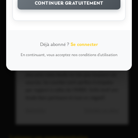
FONTENELLE
13 mai 2015 à 11 h 51 min
CONTINUER GRATUITEMENT
Juste une remarque. J’ai téléchargé l’étude
démographique sur le site Lammenais et oh
surprise, page 6 plus de mention sur le
nombre de permis de construire. Quel crédit
apporté à une telle étude après un tel
Déjà abonné ?
Se connecter
manque de professionnalisme. Belle
En continuant, vous acceptez nos conditions d'utilisation
manipulation. Merci au journaliste des infos
d’avoir fait ce travail. Et lorsqu’on regarde de
plus près cette étude ne cite pas toujours ces
sources, les courbes sont parfois tronquées
par rapport à celles de l’INSEE. Enfin bref une
étude bien partisane et tout en négatif.
Répondre
Signaler un abus