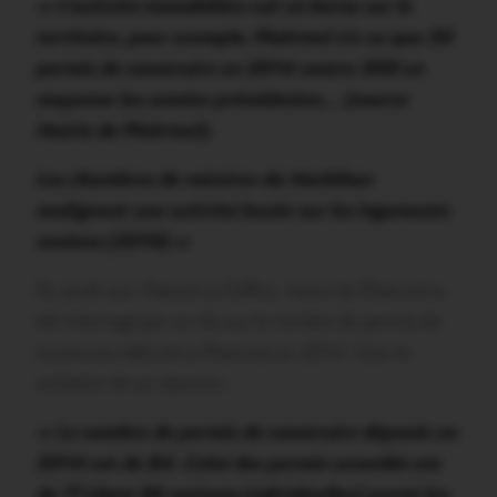
« L’activité immobilière est en berne sur le
territoire, pour exemple, Ploërmel n’a eu que 20
permis de construire en 2014 contre 200 en
moyenne les années précédentes… (source
Mairie de Ploërmel).
Les chambres de notaires du Morbihan
soulignent une activité basée sur les logements
anciens (2015) »
Or, jeudi soir, Patrick Le Diffon, maire de Ploërmel a
été interrogé par un élu sur le nombre de permis de
construire délivrés à Ploërmel en 2014. Voici le
verbatim de sa réponse :
« Le nombre de permis de construire déposés en
2014 est de 84. Celui des permis accordés est
de 77 (dont 56 maisons individuelles) parmi les