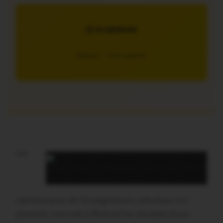
JE M’ABONNE
5€/mois – 7 jours gratuits
Les
Jean-Régis de Monneron, auteur de l’étude
représentants de l’enseignement catholique ont
présenté, mercredi à Ploërmel les résultats d’une