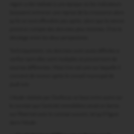
région a été réalisée à une époque où les indicateurs
laissaient entrevoir une reprise de la croissance alors
qu’ils se sont effondrés peu après, alors que la sienne
prend en compte des données plus récentes. D’où le
décalage entre les deux perspectives.
Techniquement, ces données sont assez difficiles à
vérifier tant elles sont multiples et proviennent de
sources différentes. Mais il en est une sur laquelle il
convient de revenir après le conseil municipal de
jeudi soir.
L’étude réalisée par Geofocus se base entre autre sur
le constat que l’activité immobilière serait en berne
sur Ploërmel avec le constat suivant, tel qu’il figure
dans l’étude :