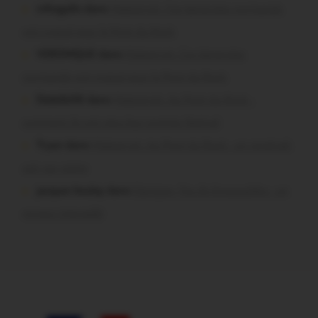
infosgallo dans
Malestroit. Ces bénévoles normands
ont craqué pour le Pont du Rock
VERONIQUE dans
Malestroit. Ces bénévoles
normands ont craqué pour le Pont du Rock
Dedelle56 dans
Malestroit. Au Pont du Rock :
comment ils ont vécu leur premier festival
Tryan dans
Malestroit. Au Pont du Rock : un vendredi
soir sur scène
jacques boulay dans
Damgan. Feu de broussailles : un
mineur interpellé