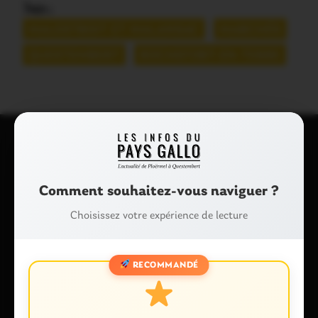
Tags :
MALESTROIT ET MALANSAC
MARCHÉS
QUESTEMBERT
ROCHEFORT-EN-TERRE
Laisser un commentaire
Comment souhaitez-vous naviguer ?
Votre adresse e-mail ne sera pas publiée.
Les champs
obligatoires sont indiqués avec
*
Choisissez votre expérience de lecture
Commentaire
*
RECOMMANDÉ