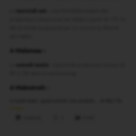
Le
mercredi soir
: marché hebdomadaire des
producteurs locaux sous les Halles à partir de 17h. En
été, la soirée se poursuit par un concert au Bistrot
des Halles.
A Malansac :
Le
samedi matin
: marché de producteurs locaux de
8h à 13h dans le centre-bourg.
A Malestroit :
Le jeudi matin : grand marché, tous produits… de 8hà 13h.
Partager :
Facebook
X
E-mail