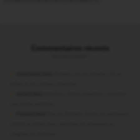
profitez d’une lecture sans interruption Je…
Commentaires récents
Vous avez la parole !
missiriacois dans
Missiriac. Feu de chaume : 24 ha
brûlés et des maisons menacées
motard dans
Morbihan. Risque d’incendie : les forêts
sous haute protection
Pressard dans
Pays de Ploërmel. Toutes les communes
signent la charte pour l’inclusion des personnes en
situation de handicap