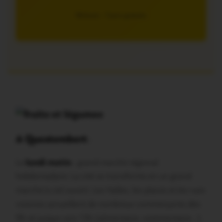
5€/mois – 7 jours gratuits
A Questembert
:
Le
lundi matin
: grand marché régional
hebdomadaire. La cité se transforme en un grand
marché à ciel ouvert. Les Halles, les places et les rues
voisines accueillent de nombreux commerçants dès
9h et jusque vers 13h (alimentaire, vestimentaire…).