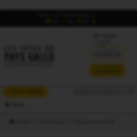
Retrouvez Les Infos du Pays Gallo sur :
6,5K
16K
700
Offres d'emploi
DÉJÀ ABONNÉ ?
SE CONNECTER
VERSION SANS PUB
JE M'ABONNE
Search But
Search
À VOUS LA PAROLE
for:
MENU
Accueil
/
Vie Pratique
/
Faites votre marché