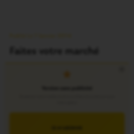
Publié Le 7 Janvier 2014
Faites votre marché
×
Version sans publicité
Soutenez notre média local et profitez d’une lecture sans
interruption
JE M’ABONNE