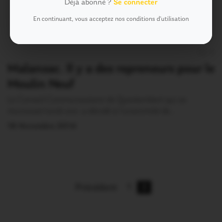
Déjà abonné ?
Se connecter
En continuant, vous acceptez nos conditions d'utilisation
0
Malansac. Il y a des repreneurs pour le
Moulin Neuf
Le Conseil Communautaire de Questembert qui se
réunissait lundi soir, a décidé à l’unanimité de…
18 Novembre 2014
Précédent
1
2