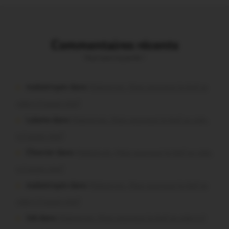
Commentaires récents
Vous avez la parole !
malestroyen dans
Malestroit. Mais pourquoi le bief se
vide-t-il aussi vite?
Lalame dans
Malestroit. Mais pourquoi le bief se vide-
t-il aussi vite?
Chevrier dans
Malestroit. Mais pourquoi le bief se vide-
t-il aussi vite?
malestroyen dans
Malestroit. Mais pourquoi le bief se
vide-t-il aussi vite?
Job dans
Malestroit. Mais pourquoi le bief se vide-t-il