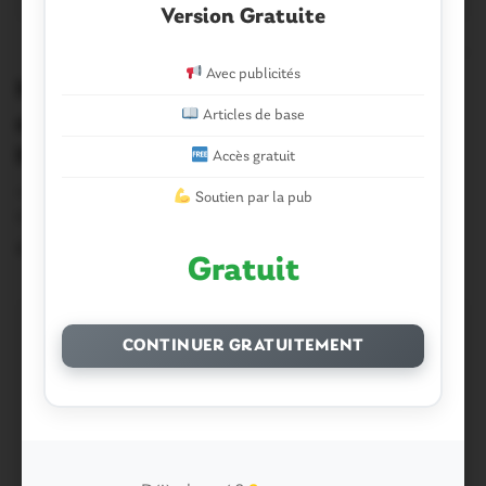
Version Gratuite
1
Avec publicités
Malansac. Des discussions très
Articles de base
engagées pour la reprise du Moulin
Neuf
Accès gratuit
« Il n’y a rien de décidé, on n’a rien signé. Nous sommes
Soutien par la pub
en phase de…
21 Avril 2015
Gratuit
CONTINUER GRATUITEMENT