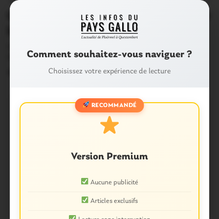
0
Questembert. L’aide de la Région pour
le Moulin Neuf
Lors du conseil municipal de lundi soir à Questembert,
Comment souhaitez-vous naviguer ?
Maxime Picard, élu d’opposition et conseiller…
Choisissez votre expérience de lecture
30 Mai 2017
RECOMMANDÉ
Version Premium
Aucune publicité
Articles exclusifs