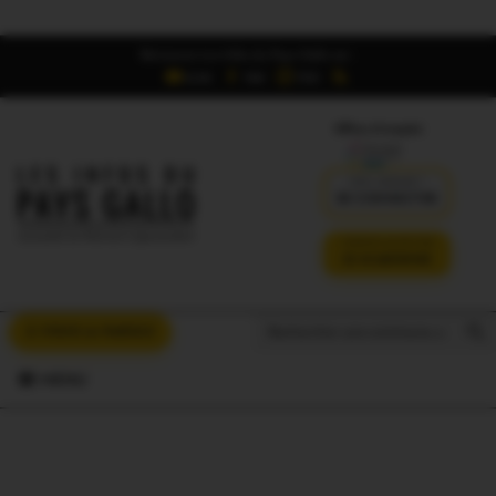
Retrouvez Les Infos du Pays Gallo sur :
6,5K
16K
700
Offres d'emploi
DÉJÀ ABONNÉ ?
SE CONNECTER
VERSION SANS PUB
JE M'ABONNE
Search But
Search
À VOUS LA PAROLE
for:
MENU