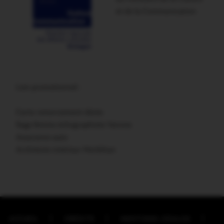
et de la Communication
Lien promotionnel :
Carte remerciement décès
Sage femme échographiste Vannes
Assurance auto
Architecte intérieur Morbihan
ACCUEIL
CRÉDITS
MENTIONS LÉGALES