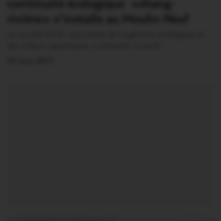
continuité écologique «étang-
rivière» s’installe au Moulin Neuf
La société CE3E, spécialiste de l’ingénierie écologique et
des milieux aquatiques, a présenté, ce jeudi…
22 Juin 2017
QUESTEMBERT COMMUNAUTÉ