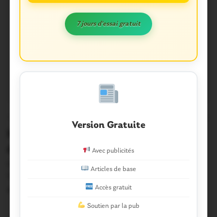
7 jours d'essai gratuit
OUST À BROCÉLIANDE
0
Version Gratuite
Missiriac. Vidéo : dans les coulisses
d’une 4è fleur
Avec publicités
Revivez comme si vous y étiez la soirée au cours de
Articles de base
laquelle les élus de…
Accès gratuit
4 Novembre 2017
Soutien par la pub