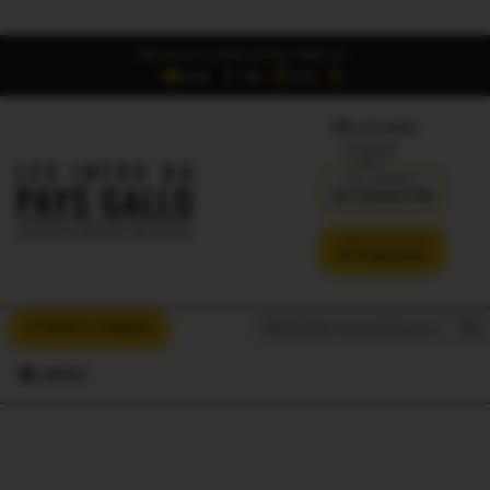
Retrouvez Les Infos du Pays Gallo sur :
6,5K
16K
700
Offres d'emploi
DÉJÀ ABONNÉ ?
SE CONNECTER
VERSION SANS PUB
JE M'ABONNE
Search But
Search
À VOUS LA PAROLE
for:
MENU