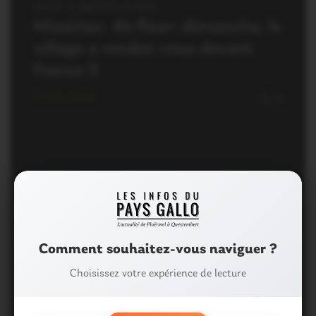
OUST À BROCÉLIANDE
Missiriac. 4è fleur: dimanche, le
village a rendez-vous devant
France 5
11 Mai 2018
0
OUST À BROCÉLIANDE
Missiriac. 4è fleur : soudain,
Comment souhaitez-vous naviguer ?
une marée humaine monte sur
Choisissez votre expérience de lecture
scène
10 Mars 2018
4