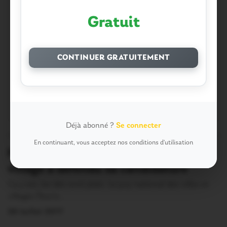
Gratuit
CONTINUER GRATUITEMENT
Déjà abonné ?
Se connecter
OUST À BROCÉLIANDE
3
En continuant, vous acceptez nos conditions d'utilisation
Missiriac. 4è fleur : comment le
village a défendu sa candidature
Ca y est, les dés sont jetés. Le jury national des villes et
villages fleuris…
26 Juillet 2017