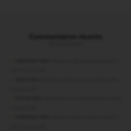
Commentaires récents
Vous avez la parole !
malestroyen dans
Malestroit. Mais pourquoi le bief se
vide-t-il aussi vite?
Lalame dans
Malestroit. Mais pourquoi le bief se vide-
t-il aussi vite?
Chevrier dans
Malestroit. Mais pourquoi le bief se vide-
t-il aussi vite?
malestroyen dans
Malestroit. Mais pourquoi le bief se
vide-t-il aussi vite?