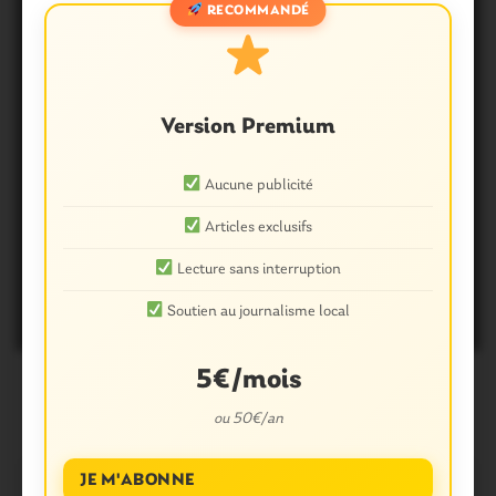
RECOMMANDÉ
Version Premium
Aucune publicité
OUST À BROCÉLIANDE
Articles exclusifs
Missiriac. 4è fleur : une journée
Lecture sans interruption
parisienne mémorable!
Soutien au journalisme local
8 Mars 2018
0
5€/mois
ou 50€/an
JE M'ABONNE