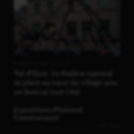
PLOËRMEL COMMUNAUTÉ
Val d’Oust. Le théâtre reprend
sa place au cœur du village avec
un festival tout l’été
Expositions Ploërmel
Communauté
VOIR TOUT