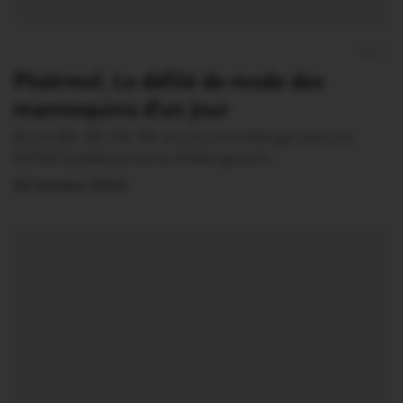
0
Ploërmel. Le défilé de mode des
mannequins d’un jour
Ils ont 80, 92, 94, 96 ans et sont hébergés dans les
EHPAD (etablissements d’hébergement…
22 Octobre 2014