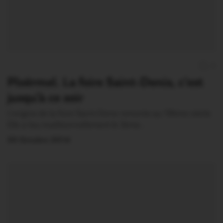
0
Ploërmel. La foire Saint-Denis, c’est
jusqu’à ce soir
L’origine de la foire Saint-Denis remonte au 18ème siècle.
Elle a lieu traditionnellement le 3ème…
20 Octobre 2014