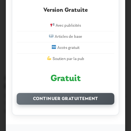
Version Gratuite
Avec publicités
Articles de base
Accès gratuit
Soutien par la pub
0
Gratuit
A l’agenda. Comment se distraire de
Ploërmel à Questembert
Qu’il pleuve, qu’il vente ou qu’il fasse beau -et c’est semble-
CONTINUER GRATUITEMENT
t-il l’option retenue par la…
16 Octobre 2014