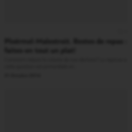
0
Ploërmel-Malestroit. Restes de repas :
faites-en tout un plat!
Comment réduire le volume de nos déchets? La réponse à
cette question est primordiale en…
21 Octobre 2014