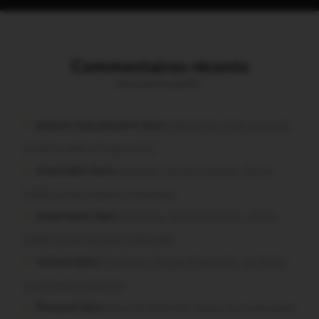
Commentaires récents
Vous avez la parole !
poisson tout puissant dans
Malestroit. Mais pourquoi
le bief se vide-t-il aussi vite?
missiriakoi dans
Missiriac. Feu de chaume : 24 ha
brûlés et des maisons menacées
missiriacois dans
Missiriac. Feu de chaume : 24 ha
brûlés et des maisons menacées
motard dans
Morbihan. Risque d’incendie : les forêts
sous haute protection
Pressard dans
Pays de Ploërmel. Toutes les communes