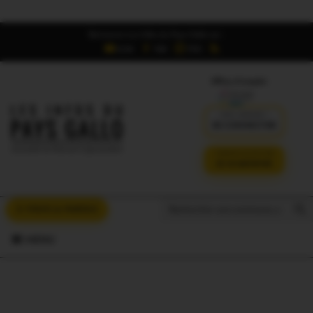
Retrouvez Les Infos du Pays Gallo sur :
6,5K
16K
700
Offres d'emploi
DÉJÀ ABONNÉ ?
SE CONNECTER
VERSION SANS PUB
JE M'ABONNE
Search But
Search
À VOUS LA PAROLE
for:
MENU