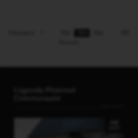
Précédent
1
…
782
783
784
…
787
Suivant
L'agenda Ploërmel
Communauté
VOIR TOUT
08
AOÛT