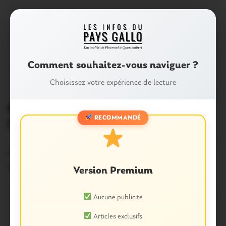
Comment souhaitez-vous naviguer ?
Choisissez votre expérience de lecture
0
Ploërmel. Brocéliande Fantastic :
RECOMMANDÉ
l’étrange cube du salon du livre
M ais qu’est-ce qui se cache dans l’étrange cube retenu
par des chaînes…
18 Octobre 2014
Version Premium
Aucune publicité
Articles exclusifs