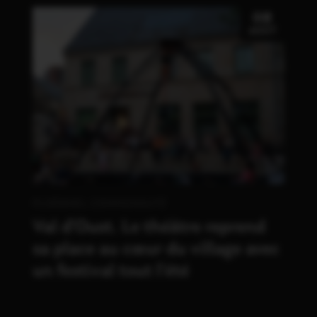
08
AOÛT
PLOËRMEL COMMUNAUTÉ
Val d’Oust. Le théâtre reprend
sa place au cœur du village avec
un festival tout l’été