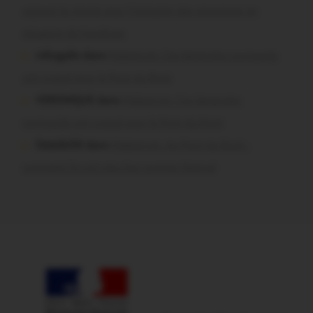
signent la charte pour l’inclusion des personnes en
situation de handicap
infosgallo dans
Malestroit. Ces bénévoles normands
ont craqué pour le Pont du Rock
VERONIQUE dans
Malestroit. Ces bénévoles
normands ont craqué pour le Pont du Rock
Dedelle56 dans
Malestroit. Au Pont du Rock :
comment ils ont vécu leur premier festival