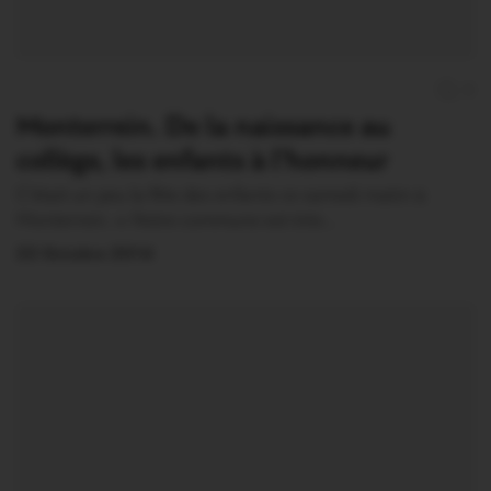
0
Monterrein. De la naissance au
collège, les enfants à l’honneur
C’était un peu la fête des enfants ce samedi matin à
Monterrein. « Notre commune est très…
22 Octobre 2014