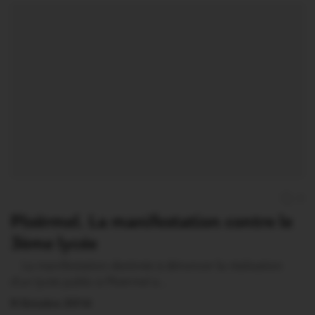
0
Ploërmel. La manifestation contre le
3ème lycée
La manifestation destinée à dénoncer la réalisation
d’un lycée public à Ploërmel a…
9 Octobre 2014