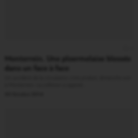
0
Monterrein. Une ploermelaise blessée
dans un face à face
Un accident de la circulation s’est produit, dimanche soir
à Monterrein. La collision a opposé…
20 Octobre 2014