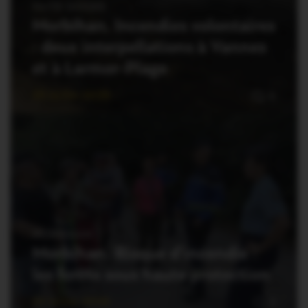
FAITS DIVERS
Morbihan. Incendies volontaires
: deux interpellations à Vannes
et à Larmor-Plage
29 Juillet 2026
0
MORBIHAN
Morbihan. Risque d’incendie :
les forêts sous haute protection
23 Juillet 2026
2