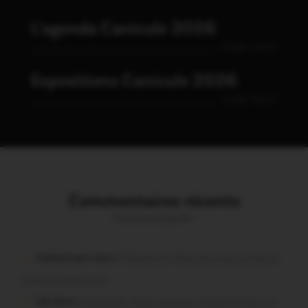
L'agenda Canicule 2026
VOIR TOUT
Expositions Canicule 2026
VOIR TOUT
Commentaires récents
Vous avez la parole !
malestroyen dans
Malestroit. Mais pourquoi le bief se
vide-t-il aussi vite?
Job dans
Malestroit. Mais pourquoi le bief se vide-t-il