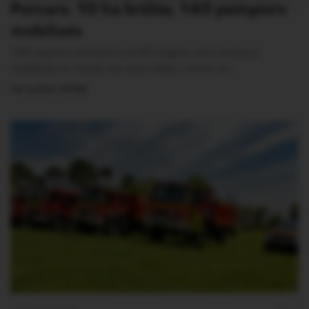
Porcaro. 10 ha brûlés, 140 pompiers
mobilisés
140 sapeurs-pompiers et 60 engins sont toujours
mobilisés ce mardi soir pour lutter contre un…
14 Juillet 2026