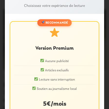
Choisissez votre expérience de lecture
RECOMMANDÉ
Version Premium
Aucune publicité
Articles exclusifs
CANICULE 2026
3
Lecture sans interruption
Forges de Lanouée. Rave illégale :
Soutien au journalisme local
2200 verbalisations, 80m3 de
matériel et des mortiers d’artifice
5€/mois
saisis