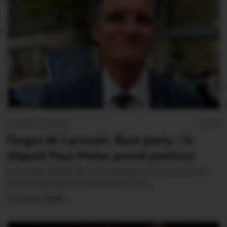
CANICULE 2026
4
Forges de Lanouée. Rave party : le
député Paul Molac prend position
« Le week-end dernier s’est déroulée une rave party en
forêt de Lanouée. Cet événement n’est…
17 Juillet 2026