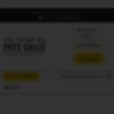
Retrouvez Les Infos du Pays Gallo sur :
6,5K
16K
700
Offres d'emploi
DÉJÀ ABONNÉ ?
SE CONNECTER
VERSION SANS PUB
JE M'ABONNE
Search But
Search
À VOUS LA PAROLE
for:
MENU