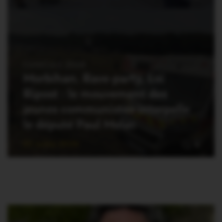
CANICULE 2026
Morbihan. Rave-party, Loi
Ripost : le mouvement des
jeunes communistes interpelle
le député Paul Molac
23 Juillet 2026
4