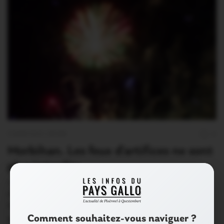
CANICULE 2026
0
Morbihan. Les feux d’artifices ne sont
plus interdits
La préfecture du Morbihan communique : « Abrogation
de l’arrêté portant interdiction temporaire de l’utilisation
des…
Comment souhaitez-vous naviguer ?
16 Juillet 2026