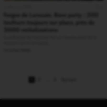
CANICULE 2026
0
Forges de Lanouée. Rave party : 200
teufeurs toujours sur place, près de
2000 verbalisations
La préfecture du Morbihan fait un nouveau point de la
situation sur la rave party…
14 Juillet 2026
1
2
…
6
Suivant