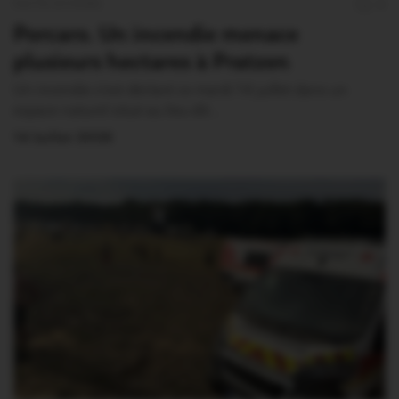
FAITS DIVERS
0
Porcaro. Un incendie menace
plusieurs hectares à Pratzen
Un incendie s’est déclaré ce mardi 14 juillet dans un
espace naturel situé au lieu-dit…
14 Juillet 2026