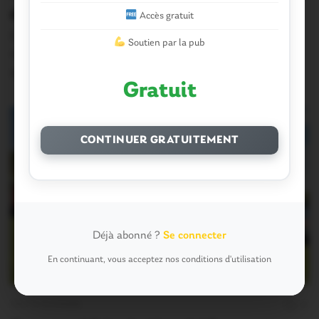
évacuée, le matériel saisi
Accès gratuit
Dans un communiqué, la préfecture du Morbihan dresse
Soutien par la pub
un nouveau point de situation concernant la…
15 Juillet 2026
Gratuit
CONTINUER GRATUITEMENT
Déjà abonné ?
Se connecter
En continuant, vous acceptez nos conditions d'utilisation
FAITS DIVERS
0